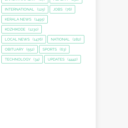
INTERNATIONAL
(125)
JOBS
(76)
KERALA NEWS
(1495)
KOZHIKODE
(1230)
LOCAL NEWS
(1476)
NATIONAL
(282)
OBITUARY
(552)
SPORTS
(63)
TECHNOLOGY
(34)
UPDATES
(4442)