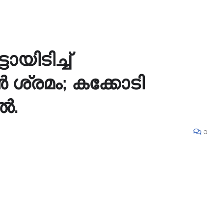
യിടിച്ച്
 ശ്രമം; കക്കോടി
ൽ.
0