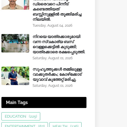
ഡ്രൈവറെ പിന്നീട്
കണ്ടെത്തിയത്
ബസ്സിനുള്ളില്‍ തൂങ്ങിമരിച്ച
നിലയിൽ.
Tuesday, August 04, 2026
നിറയെ യാത്രക്കാരുമായി
വന്ന സ്വകാര്യ ബസ്
വെള്ളക്കെട്ടിൽ കുടുങ്ങി;
യാത്രക്കാരെ രക്ഷപ്പെടുത്തി.
Saturday, August 01, 2026
സുഹൃത്തുക്കൾ തമ്മിലുള്ള
വാക്കുതർക്കം; കോഴിക്കോട്
യുവാവ് കുത്തേറ്റ് മരിച്ചു.
Saturday, August 01, 2026
Main Tags
EDUCATION
(225)
ENTERTAINMENT
(67)
HEALTH
(136)