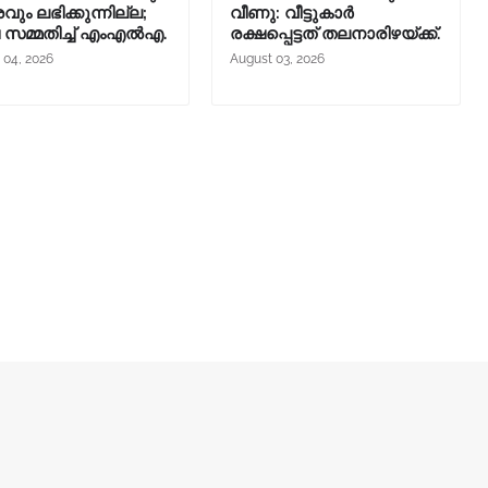
രവും ലഭിക്കുന്നില്ല;
വീണു: വീട്ടുകാർ
ച സമ്മതിച്ച് എംഎൽഎ.
രക്ഷപ്പെട്ടത് തലനാരിഴയ്ക്ക്.
 04, 2026
August 03, 2026