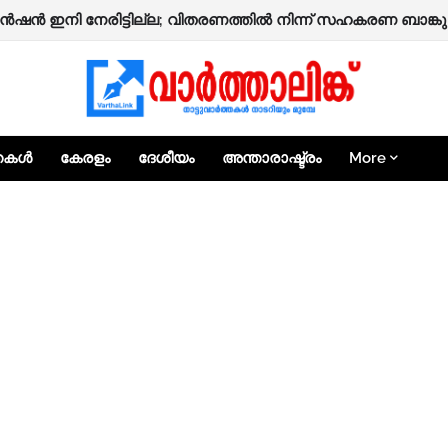
ൻഷൻ ഇനി നേരിട്ടില്ല; വിതരണത്തിൽ നിന്ന് സഹകരണ ബാങ്കുക
്തകൾ
കേരളം
ദേശീയം
അന്താരാഷ്ട്രം
More