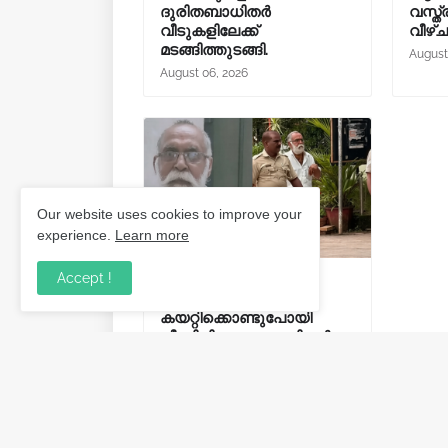
ദുരിതബാധിതർ
വസ്ത്
വീടുകളിലേക്ക്
വീഴ്
മടങ്ങിത്തുടങ്ങി.
August
August 06, 2026
Our website uses cookies to improve your
experience.
Learn more
Accept !
പത്തുവയസുകാരനെ
കാറിൽ
കയറ്റിക്കൊണ്ടുപോയി
പീഡിപ്പിച്ചു; വയോധികൻ
അറസ്റ്റിൽ.
August 02, 2026