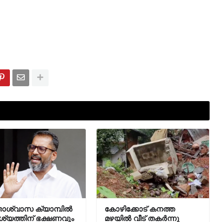
താശ്വാസ ക്യാമ്പിൽ
കോഴിക്കോട് കനത്ത
യത്തിന് ഭക്ഷണവും
മഴയിൽ വീട് തകർന്നു