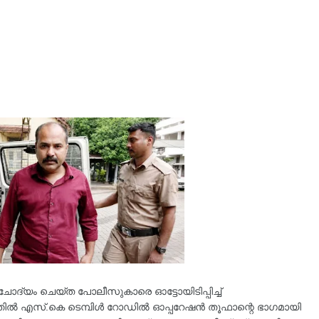
 ചോദ്യം ചെയ്ത പോലീസുകാരെ ഓട്ടോയിടിപ്പിച്ച്
ത്തിൽ എസ്.കെ ടെമ്പിൾ റോഡിൽ ഓപ്പറേഷൻ തൂഫാന്റെ ഭാഗമായി