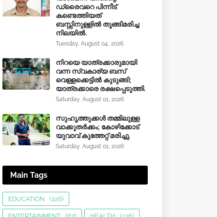
ഡ്രൈവറെ പിന്നീട്
കണ്ടെത്തിയത്
ബസ്സിനുള്ളില്‍ തൂങ്ങിമരിച്ച
നിലയിൽ.
Tuesday, August 04, 2026
നിറയെ യാത്രക്കാരുമായി
വന്ന സ്വകാര്യ ബസ്
വെള്ളക്കെട്ടിൽ കുടുങ്ങി;
യാത്രക്കാരെ രക്ഷപ്പെടുത്തി.
Saturday, August 01, 2026
സുഹൃത്തുക്കൾ തമ്മിലുള്ള
വാക്കുതർക്കം; കോഴിക്കോട്
യുവാവ് കുത്തേറ്റ് മരിച്ചു.
Saturday, August 01, 2026
Main Tags
EDUCATION
(226)
ENTERTAINMENT
(67)
HEALTH
(136)