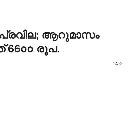
ൊപ്രവില; ആറുമാസം
് 6600 രൂപ.
0