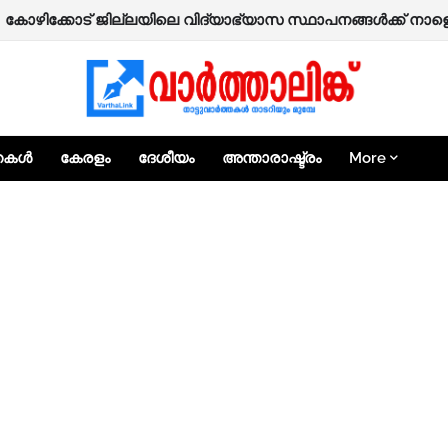
ഴ; കോഴിക്കോട് ജില്ലയിലെ വിദ്യാഭ്യാസ സ്ഥാപനങ്ങൾക്ക് ന
ുടെ ഫിറ്റ്‌നസ് ടെസ്റ്റ് ഡിജിറ്റലാകുന്നു; ഈ മാസം മുതൽ ആരംഭ
്തകൾ
കേരളം
ദേശീയം
അന്താരാഷ്ട്രം
More