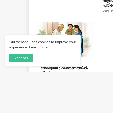
ആദായ
പരിശോ
August
Our website uses cookies to improve your
experience.
Learn more
Accept !
ക്ഷേമപെൻഷൻ ഇനി
നേരിട്ടില്ല; വിതരണത്തിൽ
നിന്ന് സഹകരണ
ബാങ്കുകളെ ഒഴിവാക്കി.
August 06, 2026
Post a Comment