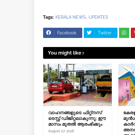
Tags:
KERALA NEWS
UPDATES
Facebook
Twitter
You might like
വാഹനങ്ങളുടെ ഫിറ്റ്‌നസ്
കേരള
ടെസ്റ്റ് ഡിജിറ്റലാകുന്നു; ഈ
മുൻ
മാസം മുതൽ ആരംഭിക്കും
കാർഡ
അനർ
August 07, 2026