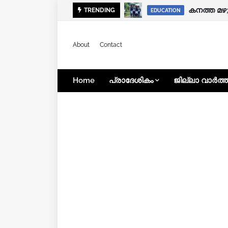
കനത്ത മ
വാഹനങ്ങള
TRENDING
KERALA NEWS
EDUCATION
About
Contact
Home
പ്രാദേശികം
ജില്ലാ വാർത