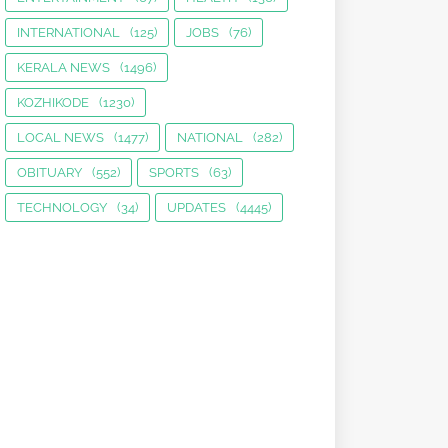
INTERNATIONAL
(125)
JOBS
(76)
KERALA NEWS
(1496)
KOZHIKODE
(1230)
LOCAL NEWS
(1477)
NATIONAL
(282)
OBITUARY
(552)
SPORTS
(63)
TECHNOLOGY
(34)
UPDATES
(4445)