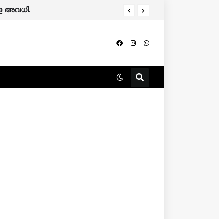
ാളെ അവധി.
ിക്കും