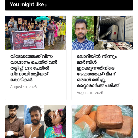
You might like
വിദേശത്തേക്ക് വിസ
ലോറിയിൽ നിന്നും
വാഗ്ദാനം ചെയ്ത് വൻ
മാർബിൾ
തട്ടിപ്പ്; 133 പേരിൽ
ഇറക്കുന്നതിനിടെ
നിന്നായി തട്ടിയത്
ദേഹത്തേക്ക് വീണ്
കോടികൾ.
ഒരാൾ മരിച്ചു,
മറ്റൊരാർക്ക് പരിക്ക്.
August 10, 2026
August 10, 2026