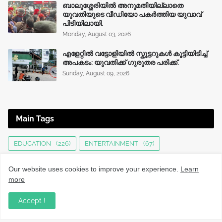
ബാലുശ്ശേരിയിൽ അനുമതിയില്ലാതെ
യുവതിയുടെ വീഡിയോ പകർത്തിയ യുവാവ്
പിടിയിലായി.
Monday, August 03, 2026
എളേറ്റിൽ വട്ടോളിയിൽ സ്കൂട്ടറുകൾ കൂട്ടിയിടിച്ച്
അപകടം: യുവതിക്ക് ഗുരുതര പരിക്ക്.
Sunday, August 09, 2026
Main Tags
EDUCATION
(226)
ENTERTAINMENT
(67)
HEALTH
(136)
INTERNATIONAL
(126)
JOBS
(76)
Our website uses cookies to improve your experience.
Learn
KERALA NEWS
(1501)
KOZHIKODE
(1241)
more
LOCAL NEWS
(1481)
NATIONAL
(284)
Accept !
OBITUARY
(557)
SPORTS
(63)
TECHNOLOGY
(34)