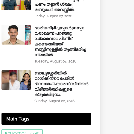
പണം തട്ടാൻ ശ്രമം;
രണ്ടുപേർ അറസ്റ്റിൽ.
Friday, August 07, 2026
ഭാര്യ വിളിച്ചപ്പോള്‍ ഇപ്പോ
വരാമെന്ന് പറഞ്ഞു;
ഡ്രൈവറെ പിന്നീട്
കണ്ടെത്തിയത്
ബസ്സിനുള്ളില്‍ തൂങ്ങിമരിച്ച
നിലയിൽ.
Tuesday, August 04, 2026
ബാലുശ്ശേരിയിൽ
റാഗിങിൻ്റെ പേരിൽ
ഭിന്നശേഷിക്കാരന് സീനിയർ
വിദ്യാർത്ഥികളുടെ
ക്രൂരമര്‍ദ്ദനം.
Sunday, August 02, 2026
Main Tags
EDUCATION
(226)