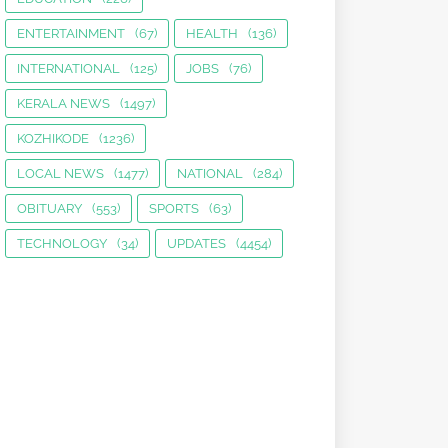
ENTERTAINMENT
(67)
HEALTH
(136)
INTERNATIONAL
(125)
JOBS
(76)
KERALA NEWS
(1497)
KOZHIKODE
(1236)
LOCAL NEWS
(1477)
NATIONAL
(284)
OBITUARY
(553)
SPORTS
(63)
TECHNOLOGY
(34)
UPDATES
(4454)