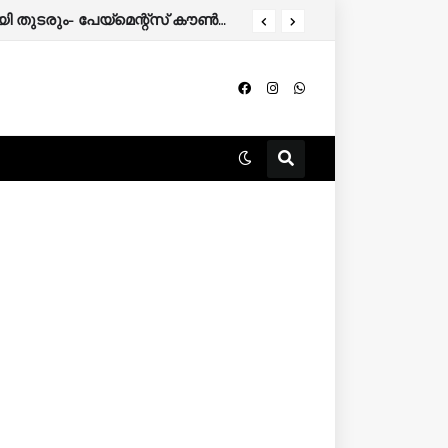
വാടകവീട്ടില്‍ അബോധാവസ്ഥയില്‍ കണ്ടെത്തിയ ഗര്‍ഭിണി ചികിത്സയിലിരിക്കെ മരിച്ചു; ദുരൂഹത ആരോപിച്ച് കുടുംബം.
ചെറുകിടക്കാർക്ക് സർവീസ് ചാർജില്ല, യുപിഐ ഇടപാടുകൾ സൗജന്യമായി തുടരും- പേയ്മെന്റ്സ് കൗൺസിൽ ഓഫ് ഇന്ത്യ.