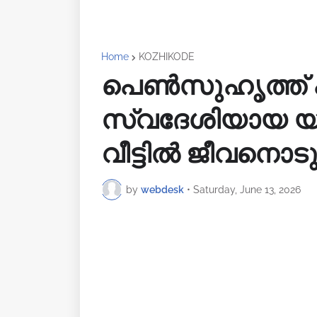
Home
KOZHIKODE
പെൺസുഹൃത്ത് പി
സ്വദേശിയായ യു
വീട്ടിൽ ജീവനൊടുക
by
webdesk
•
Saturday, June 13, 2026