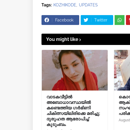
Tags:
KOZHIKODE
UPDATES
Facebook
Twitter
You might like
വാടകവീട്ടില്‍
കൊയ
അബോധാവസ്ഥയില്‍
ആക്ര
കണ്ടെത്തിയ ഗര്‍ഭിണി
സംഘർ
ചികിത്സയിലിരിക്കെ മരിച്ചു;
പരിക്ക
ദുരൂഹത ആരോപിച്ച്
August
കുടുംബം.