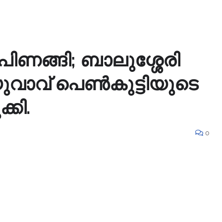
ണങ്ങി; ബാലുശ്ശേരി
വാവ് പെൺകുട്ടിയുടെ
്കി.
0