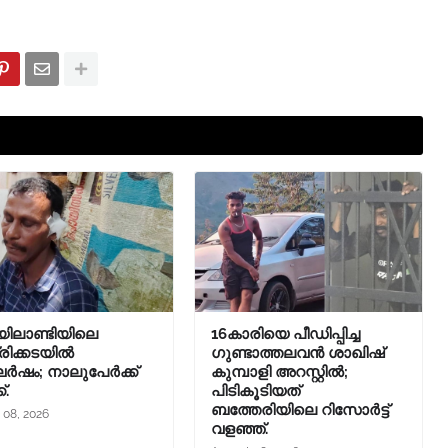
ിലാണ്ടിയിലെ
16കാരിയെ പീഡിപ്പിച്ച
ിക്കടയിൽ
ഗുണ്ടാത്തലവൻ ശാഖിഷ്
ഷം; നാലുപേർക്ക്
കുമ്പാളി അറസ്റ്റിൽ;
്.
പിടികൂടിയത്
ബത്തേരിയിലെ റിസോർട്ട്
 08, 2026
വളഞ്ഞ്.