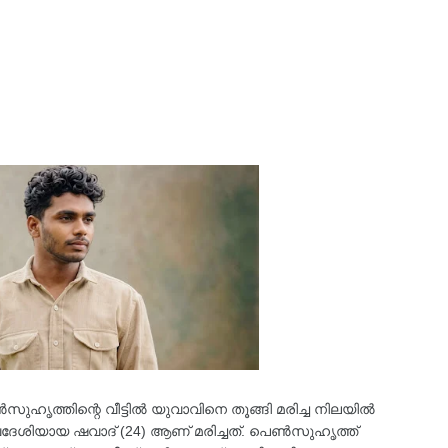
ുഹൃത്തിന്റെ വീട്ടിൽ യുവാവിനെ തൂങ്ങി മരിച്ച നിലയിൽ
്വദേശിയായ ഷവാദ് (24) ആണ് മരിച്ചത്. പെൺസുഹൃത്ത്