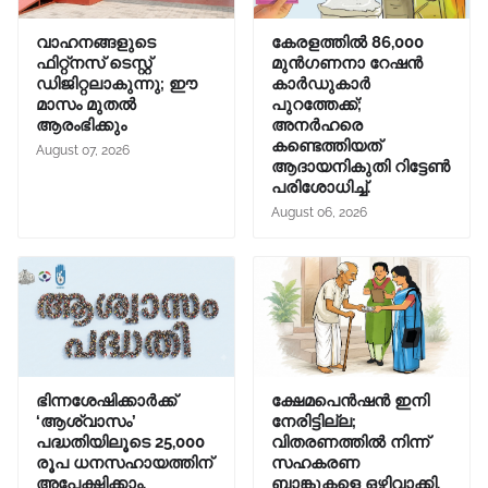
വാഹനങ്ങളുടെ
കേരളത്തിൽ 86,000
ഫിറ്റ്‌നസ് ടെസ്റ്റ്
മുൻഗണനാ റേഷൻ
ഡിജിറ്റലാകുന്നു; ഈ
കാർഡുകാർ
മാസം മുതൽ
പുറത്തേക്ക്;
ആരംഭിക്കും
അനർഹരെ
കണ്ടെത്തിയത്
August 07, 2026
ആദായനികുതി റിട്ടേൺ
പരിശോധിച്ച്.
August 06, 2026
ഭിന്നശേഷിക്കാർക്ക്
ക്ഷേമപെൻഷൻ ഇനി
‘ആശ്വാസം’
നേരിട്ടില്ല;
പദ്ധതിയിലൂടെ 25,000
വിതരണത്തിൽ നിന്ന്
രൂപ ധനസഹായത്തിന്
സഹകരണ
അപേക്ഷിക്കാം.
ബാങ്കുകളെ ഒഴിവാക്കി.