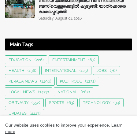
നിറയെ യാത്രക്കാരുമായി വന്ന സ്വകാര്യ
ബസ് വെള്ളക്കെട്ടിൽ കുടുങ്ങി; യാത്രക്കാരെ
രക്ഷപ്പെടുത്തി.
Saturday, August 01, 2026
Main Tags
EDUCATION
(226)
ENTERTAINMENT
(67)
HEALTH
(136)
INTERNATIONAL
(125)
JOBS
(76)
KERALA NEWS
(1496)
KOZHIKODE
(1232)
LOCAL NEWS
(1477)
NATIONAL
(282)
OBITUARY
(552)
SPORTS
(63)
TECHNOLOGY
(34)
UPDATES
(4447)
Our website uses cookies to improve your experience.
Learn
more