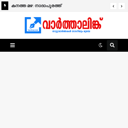
കനത്ത മഴ: നാദാപുരത്ത്
നിർമ്മാണത്തിലിരിക്കുന്ന രണ്ടുനില വീട്
തകർന്നുവീണു.