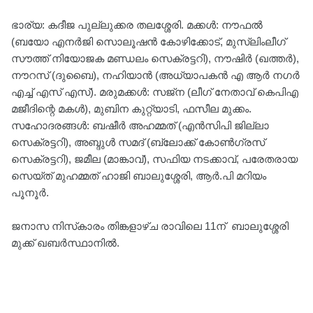
ഭാര്യ: കദീജ പുല്ലുക്കര തലശ്ശേരി. മക്കള്‍: നൗഫല്‍
(ബയോ എനര്‍ജി സൊലൂഷന്‍ കോഴിക്കോട്, മുസ്ലിംലീഗ്
സൗത്ത് നിയോജക മണ്ഡലം സെക്രട്ടറി), നൗഷിര്‍ (ഖത്തര്‍),
നൗറസ് (ദുബൈ), നഹിയാന്‍ (അധ്യാപകന്‍ എ ആര്‍ നഗര്‍
എച്ച് എസ് എസ്). മരുമക്കള്‍: സജ്ന (ലീഗ് നേതാവ് കെപിഎ
മജീദിന്റെ മകള്‍), മുബിന കുറ്റ്യാടി, ഫസീല മുക്കം.
സഹോദരങ്ങള്‍: ബഷീര്‍ അഹമ്മത് (എന്‍സിപി ജില്ലാ
സെക്രട്ടറി), അബ്ദുള്‍ സമദ് (ബ്ലോക്ക് കോണ്‍ഗ്രസ്
സെക്രട്ടറി), ജമീല (മാങ്കാവ്), സഫിയ നടക്കാവ്, പരേതരായ
സെയ്ത് മുഹമ്മത് ഹാജി ബാലുശ്ശേരി, ആര്‍.പി മറിയം
പൂനൂര്‍.
ജനാസ നിസ്‌കാരം തിങ്കളാഴ്ച രാവിലെ 11ന് ബാലുശ്ശേരി
മുക്ക് ഖബര്‍സ്ഥാനില്‍.