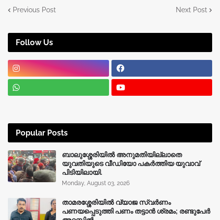
Previous Post
Next Post
Follow Us
Popular Posts
ബാലുശ്ശേരിയിൽ അനുമതിയില്ലാതെ
യുവതിയുടെ വീഡിയോ പകർത്തിയ യുവാവ്
പിടിയിലായി.
Monday, August 03, 2026
താമരശ്ശേരിയിൽ വ്യാജ സ്വർണം
പണയപ്പെടുത്തി പണം തട്ടാൻ ശ്രമം; രണ്ടുപേർ