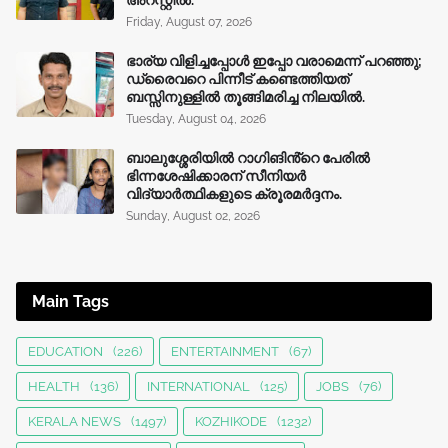
അറസ്റ്റിൽ.
Friday, August 07, 2026
ഭാര്യ വിളിച്ചപ്പോള്‍ ഇപ്പോ വരാമെന്ന് പറഞ്ഞു;
ഡ്രൈവറെ പിന്നീട് കണ്ടെത്തിയത്
ബസ്സിനുള്ളില്‍ തൂങ്ങിമരിച്ച നിലയിൽ.
Tuesday, August 04, 2026
ബാലുശ്ശേരിയിൽ റാഗിങിൻ്റെ പേരിൽ
ഭിന്നശേഷിക്കാരന് സീനിയർ
വിദ്യാർത്ഥികളുടെ ക്രൂരമര്‍ദ്ദനം.
Sunday, August 02, 2026
Main Tags
EDUCATION
(226)
ENTERTAINMENT
(67)
HEALTH
(136)
INTERNATIONAL
(125)
JOBS
(76)
KERALA NEWS
(1497)
KOZHIKODE
(1232)