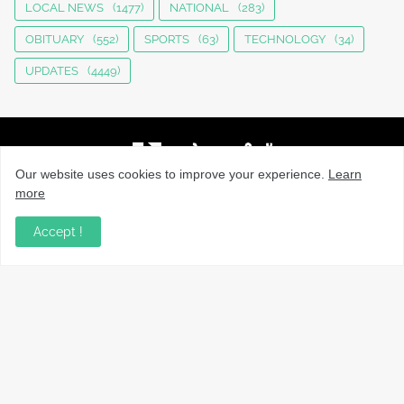
LOCAL NEWS
(1477)
NATIONAL
(283)
OBITUARY
(552)
SPORTS
(63)
TECHNOLOGY
(34)
UPDATES
(4449)
Our website uses cookies to improve your experience.
Learn
more
നാട്ടുവാർത്തകൾ, തൊഴിൽ, വിദ്യാഭ്യാസം, വാണിജ്യം,
ടെക്നോളജി സംബന്ധമായ വാർത്തകൾ, പൊതു/ഗവൺമെൻ്റ്
Accept !
അറിയിപ്പുകൾ, വിനോദം എന്നിവയും മറ്റും ഉൾക്കൊള്ളുന്ന,
വൈവിധ്യമാർന്നതും വിശ്വസനീയവുമായ
വാർത്തകൾക്കായുള്ള നിങ്ങളുടെ ഉറവിടം.