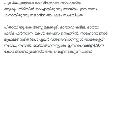
പുലർച്ചെയോടെ കോഴിക്കോട്ടെ സ്വകാര്യ
ആശുപത്രിയിൽ വെച്ചായിരുന്നു അന്ത്യം. ഈ മാസം
15നായിരുന്നു നജാദിന് അപകടം സംഭവിച്ചത്.
പിതാവ്: യു.കെ അബ്ദുള്ളക്കുട്ടി. മാതാവ്: കദീജ. ഭാര്യ:
ഫരീദ ഫർസാന. മകൾ: പൈസ നെഹ്റിൻ. സഹോദരങ്ങൾ:
മുഹമ്മദ് നദീർ (പോപ്പുലർ ഡ്രൈവിംഗ് സ്കൂൾ താമരശ്ശേരി),
നബീല, നബീൽ. മയ്യിത്ത് നിസ്ക്കാരം ഇന്ന് വൈകീട്ട് 4.30ന്
കോരങ്ങാട് ജുമാമസ്ജിദിൽ വെച്ച് നടക്കുന്നതാണ്.