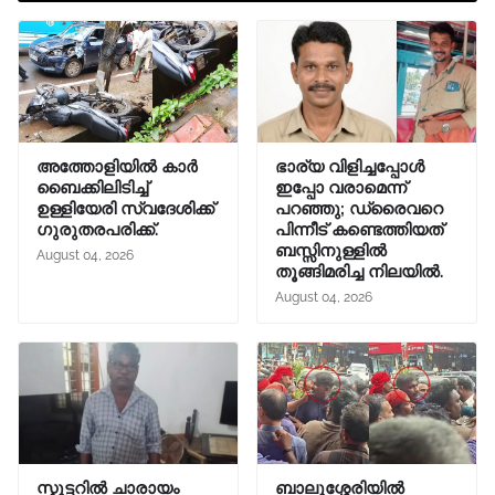
അത്തോളിയിൽ കാർ
ഭാര്യ വിളിച്ചപ്പോള്‍
ബൈക്കിലിടിച്ച്
ഇപ്പോ വരാമെന്ന്
ഉള്ളിയേരി സ്വദേശിക്ക്
പറഞ്ഞു; ഡ്രൈവറെ
ഗുരുതരപരിക്ക്.
പിന്നീട് കണ്ടെത്തിയത്
ബസ്സിനുള്ളില്‍
August 04, 2026
തൂങ്ങിമരിച്ച നിലയിൽ.
August 04, 2026
സ്കൂട്ടറിൽ ചാരായം
ബാലുശ്ശേരിയിൽ