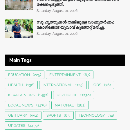
രക്ഷപ്പെടുത്തി.
Saturday, August 01, 2026
സുഹൃത്തുക്കൾ തമ്മിലുള്ള വാക്കുതർക്കം;
കോഴിക്കോട് യുവാവ് കുത്തേറ്റ് മരിച്ചു.
Saturday, August 01, 2026
Main Tags
EDUCATION
(225)
ENTERTAINMENT
(67)
HEALTH
(136)
INTERNATIONAL
(125)
JOBS
(76)
KERALA NEWS
(1492)
KOZHIKODE
(1230)
LOCAL NEWS
(1476)
NATIONAL
(282)
OBITUARY
(552)
SPORTS
(63)
TECHNOLOGY
(34)
UPDATES
(4439)