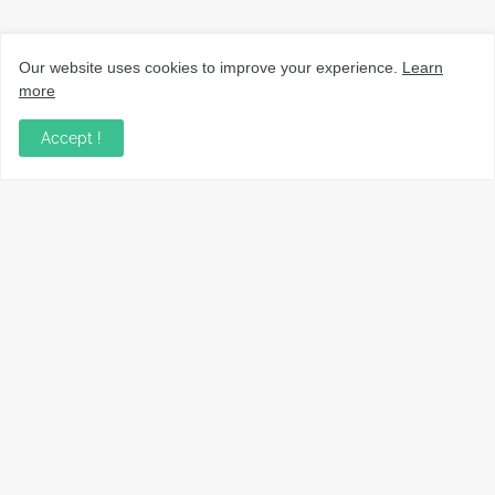
Our website uses cookies to improve your experience.
Learn
more
Accept !
നാട്ടുവാർത്തകൾ, തൊഴിൽ, വിദ്യാഭ്യാസം, വാണിജ്യം,
ടെക്നോളജി സംബന്ധമായ വാർത്തകൾ, പൊതു/ഗവൺമെൻ്റ്
അറിയിപ്പുകൾ, വിനോദം എന്നിവയും മറ്റും ഉൾക്കൊള്ളുന്ന,
വൈവിധ്യമാർന്നതും വിശ്വസനീയവുമായ
വാർത്തകൾക്കായുള്ള നിങ്ങളുടെ ഉറവിടം.
Copyright ©
2026
VarthaLink