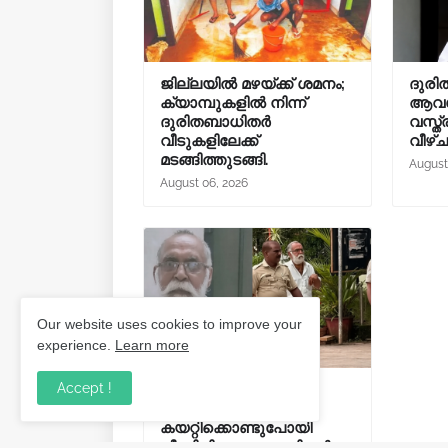
ജില്ലയിൽ മഴയ്ക്ക് ശമനം;
ദുരി
ക്യാമ്പുകളിൽ നിന്ന്
ആവശ്
ദുരിതബാധിതർ
വസ്ത്
വീടുകളിലേക്ക്
വീഴ്
മടങ്ങിത്തുടങ്ങി.
August
August 06, 2026
Our website uses cookies to improve your
experience.
Learn more
Accept !
പത്തുവയസുകാരനെ
കാറിൽ
കയറ്റിക്കൊണ്ടുപോയി
പീഡിപ്പിച്ചു; വയോധികൻ