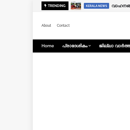
താമരശ്ശേ
വാഹനങ്
TRENDING
LOCAL NEWS
KERALA NEWS
About
Contact
Home
പ്രാദേശികം
ജില്ലാ വാർത