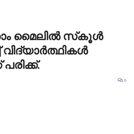
താം മൈലിൽ സ്‌കൂൾ
ച് വിദ്യാർത്ഥികൾ
പരിക്ക്.
0