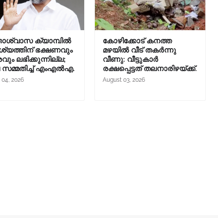
താശ്വാസ ക്യാമ്പിൽ
കോഴിക്കോട് കനത്ത
യത്തിന് ഭക്ഷണവും
മഴയിൽ വീട് തകർന്നു
രവും ലഭിക്കുന്നില്ല;
വീണു: വീട്ടുകാർ
ച സമ്മതിച്ച് എംഎൽഎ.
രക്ഷപ്പെട്ടത് തലനാരിഴയ്ക്ക്.
 04, 2026
August 03, 2026