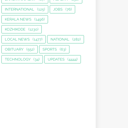
INTERNATIONAL
(125)
JOBS
(76)
KERALA NEWS
(1496)
KOZHIKODE
(1230)
LOCAL NEWS
(1477)
NATIONAL
(282)
OBITUARY
(552)
SPORTS
(63)
TECHNOLOGY
(34)
UPDATES
(4444)