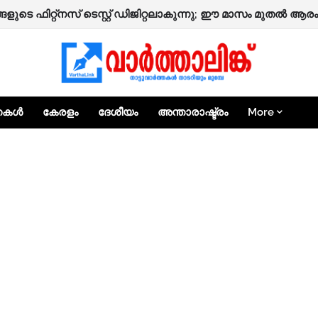
രിയിൽ വ്യാജ സ്വർണം പണയപ്പെടുത്തി പണം തട്ടാൻ ശ്രമം; രണ്
ങളുടെ ഫിറ്റ്‌നസ് ടെസ്റ്റ് ഡിജിറ്റലാകുന്നു; ഈ മാസം മുതൽ ആരം
്തകൾ
കേരളം
ദേശീയം
അന്താരാഷ്ട്രം
More