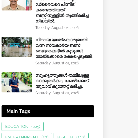
ഡ്രൈവറെ പിന്നീട്
കണ്ടെത്തിയത്
ബസ്സിനുള്ളില്‍ തൂങ്ങിമരിച്ച
നിലയിൽ.
Tuesday, August 04, 2026
നിറയെ യാത്രക്കാരുമായി
വന്ന സ്വകാര്യ ബസ്
വെള്ളക്കെട്ടിൽ കുടുങ്ങി;
യാത്രക്കാരെ രക്ഷപ്പെടുത്തി.
Saturday, August 01, 2026
സുഹൃത്തുക്കൾ തമ്മിലുള്ള
വാക്കുതർക്കം; കോഴിക്കോട്
യുവാവ് കുത്തേറ്റ് മരിച്ചു.
Saturday, August 01, 2026
Main Tags
EDUCATION
(225)
ENTERTAINMENT
(67)
HEALTH
(136)