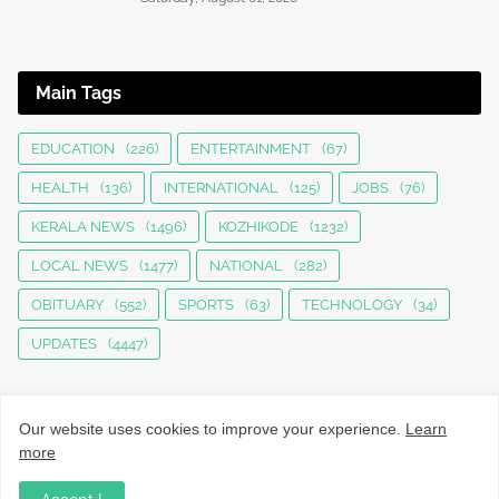
Main Tags
EDUCATION
(226)
ENTERTAINMENT
(67)
HEALTH
(136)
INTERNATIONAL
(125)
JOBS
(76)
KERALA NEWS
(1496)
KOZHIKODE
(1232)
LOCAL NEWS
(1477)
NATIONAL
(282)
OBITUARY
(552)
SPORTS
(63)
TECHNOLOGY
(34)
UPDATES
(4447)
Our website uses cookies to improve your experience.
Learn
more