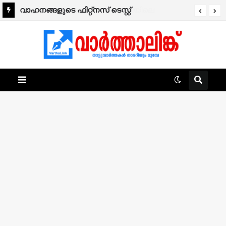
വാഹനങ്ങളുടെ ഫിറ്റ്‌നസ് ടെസ്റ്റ്
ഡിജിറ്റലാകുന്നു; ഈ മാസം മുതൽ ആരംഭിക്കും