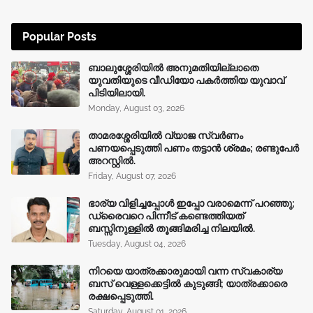
Popular Posts
ബാലുശ്ശേരിയിൽ അനുമതിയില്ലാതെ
യുവതിയുടെ വീഡിയോ പകർത്തിയ യുവാവ്
പിടിയിലായി.
Monday, August 03, 2026
താമരശ്ശേരിയിൽ വ്യാജ സ്വർണം
പണയപ്പെടുത്തി പണം തട്ടാൻ ശ്രമം; രണ്ടുപേർ
അറസ്റ്റിൽ.
Friday, August 07, 2026
ഭാര്യ വിളിച്ചപ്പോള്‍ ഇപ്പോ വരാമെന്ന് പറഞ്ഞു;
ഡ്രൈവറെ പിന്നീട് കണ്ടെത്തിയത്
ബസ്സിനുള്ളില്‍ തൂങ്ങിമരിച്ച നിലയിൽ.
Tuesday, August 04, 2026
നിറയെ യാത്രക്കാരുമായി വന്ന സ്വകാര്യ
ബസ് വെള്ളക്കെട്ടിൽ കുടുങ്ങി; യാത്രക്കാരെ
രക്ഷപ്പെടുത്തി.
Saturday, August 01, 2026