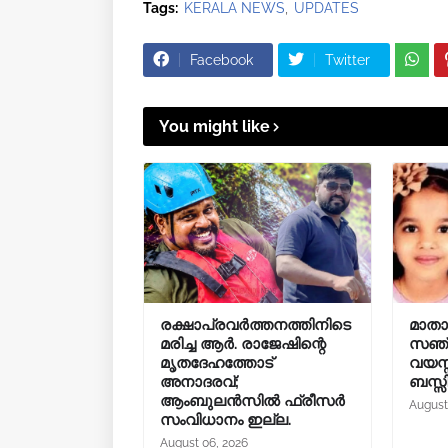
Tags:
KERALA NEWS
UPDATES
Facebook
Twitter
You might like
രക്ഷാപ്രവർത്തനത്തിനിടെ
മാതാവ
മരിച്ച ആർ. രാജേഷിന്റെ
സഞ്ചര
മൃതദേഹത്തോട്
വയസ്
അനാദരവ്;
ബസ്സി
ആംബുലൻസിൽ ഫ്രീസർ
August
സംവിധാനം ഇല്ല.
August 06, 2026