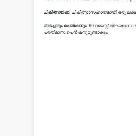
ചികിത്സയ്ക്ക്
: ചികിത്സാസഹായമായി ഒരു ലക്
അടച്ചതും പെൻഷനും
: 60 വയസ്സ് തികയുമ്പ
പ്രതിമാസ പെൻഷനുമുണ്ടാകും.