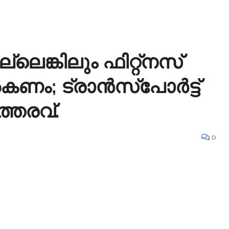
്ലെങ്കിലും ഫിറ്റ്‌നസ്
നൽകണം; ട്രാൻസ്‌പോർട്ട്
്തരവ്.
0