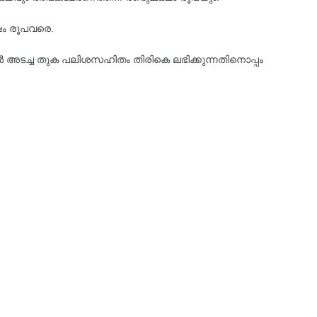
ഷം രൂപവരെ.
ോൾ അടച്ച തുക പലിശസഹിതം തിരികെ ലഭിക്കുന്നതിനൊപ്പം