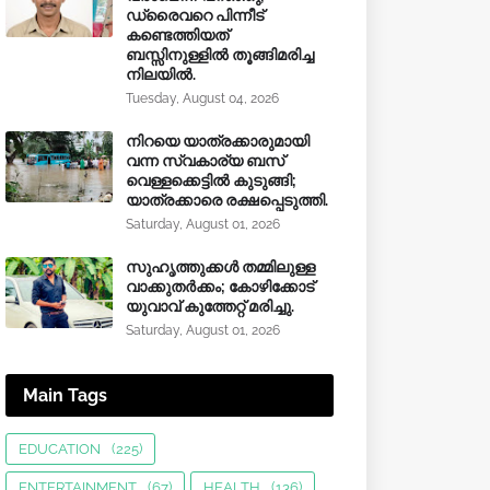
ഡ്രൈവറെ പിന്നീട്
കണ്ടെത്തിയത്
ബസ്സിനുള്ളില്‍ തൂങ്ങിമരിച്ച
നിലയിൽ.
Tuesday, August 04, 2026
നിറയെ യാത്രക്കാരുമായി
വന്ന സ്വകാര്യ ബസ്
വെള്ളക്കെട്ടിൽ കുടുങ്ങി;
യാത്രക്കാരെ രക്ഷപ്പെടുത്തി.
Saturday, August 01, 2026
സുഹൃത്തുക്കൾ തമ്മിലുള്ള
വാക്കുതർക്കം; കോഴിക്കോട്
യുവാവ് കുത്തേറ്റ് മരിച്ചു.
Saturday, August 01, 2026
Main Tags
EDUCATION
(225)
ENTERTAINMENT
(67)
HEALTH
(136)