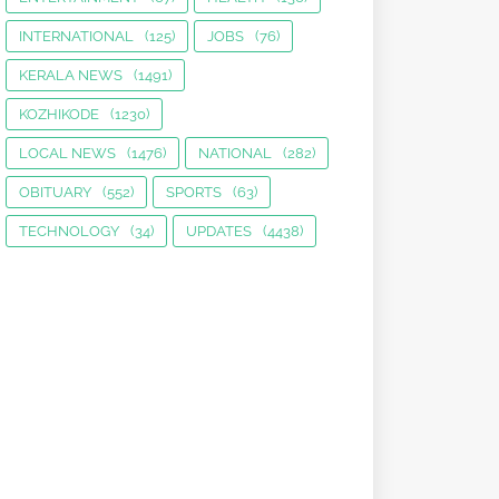
INTERNATIONAL
(125)
JOBS
(76)
KERALA NEWS
(1491)
KOZHIKODE
(1230)
LOCAL NEWS
(1476)
NATIONAL
(282)
OBITUARY
(552)
SPORTS
(63)
TECHNOLOGY
(34)
UPDATES
(4438)