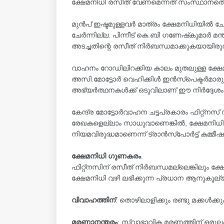
ക്ഷേമനിധി രസീത് വേണമെന്നത് സംസ്ഥാനത്ത
മുൻപ് ഇഷ്ടമുള്ളവർ മാത്രം ക്ഷേമനിധിയിൽ
ചേർന്നില്ല. പിന്നീട് കെ.ബി ഗണേഷ്‌കുമാർ മന്ത
അടച്ചതിന്റെ രസീത് നിർബന്ധമാക്കുകയായിരുന
വാഹനം റോഡിലിറക്കിയ കാലം മുതലുള്ള ക്ഷേമനി
അസി.മോട്ടോർ വെഹിക്കിൾ ഇൻസ്പെക്ടർമാര
അഭ്യർത്ഥനകൾക്ക് ഒടുവിലാണ് ഈ നിർദ്ദേശം മാ
കേന്ദ്ര മോട്ടോർവാഹന ചട്ടപ്രകാരം ഫിറ്റ്നസ് സ
രേഖകളെല്ലാം സാധുവാണെങ്കിൽ, ക്ഷേമനിധി ര
നിയമവിരുദ്ധമാണെന്ന് ട്രാൻസ്പോർട്ട് കമ്മീഷ
ക്ഷേമനിധി ഗുണകരം
.
ഫിറ്റ്നസിന് രസീത് നിർബന്ധമല്ലെങ്കിലും 
ക്ഷേമനിധി വഴി ലഭിക്കുന്ന പ്രധാന ആനുകൂ
വിവാഹത്തിന്
: തൊഴിലാളിക്കും രണ്ടു മക്കൾക്ക
മരണാനന്തരം
: സ്വാഭാവിക മരണത്തിന് ഒരുല