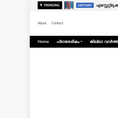
എകരൂൽ മുണ
എസ്റ്റേറ്റ
TRENDING
OBITUARY
OBITUARY
About
Contact
Home
പ്രാദേശികം
ജില്ലാ വാർത