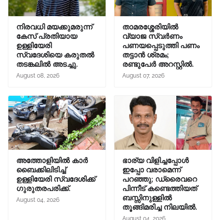
നിരവധി മയക്കുമരുന്ന്
താമരശ്ശേരിയിൽ
കേസ് പ്രതിയായ
വ്യാജ സ്വർണം
ഉള്ളിയേരി
പണയപ്പെടുത്തി പണം
സ്വദേശിയെ കരുതൽ
തട്ടാൻ ശ്രമം;
തടങ്കലിൽ അടച്ചു.
രണ്ടുപേർ അറസ്റ്റിൽ.
August 08, 2026
August 07, 2026
അത്തോളിയിൽ കാർ
ഭാര്യ വിളിച്ചപ്പോള്‍
ബൈക്കിലിടിച്ച്
ഇപ്പോ വരാമെന്ന്
ഉള്ളിയേരി സ്വദേശിക്ക്
പറഞ്ഞു; ഡ്രൈവറെ
ഗുരുതരപരിക്ക്.
പിന്നീട് കണ്ടെത്തിയത്
ബസ്സിനുള്ളില്‍
August 04, 2026
തൂങ്ങിമരിച്ച നിലയിൽ.
August 04, 2026