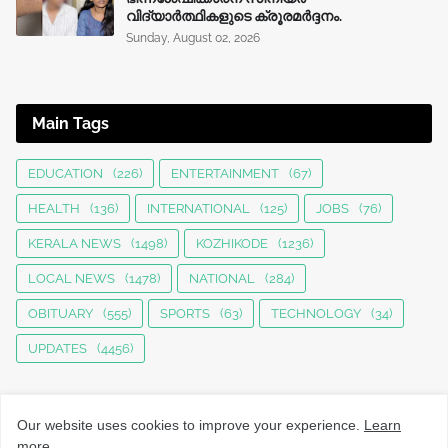
വിദ്യാർത്ഥികളുടെ ക്രൂരമര്‍ദ്ദനം.
Sunday, August 02, 2026
Main Tags
EDUCATION
(226)
ENTERTAINMENT
(67)
HEALTH
(136)
INTERNATIONAL
(125)
JOBS
(76)
KERALA NEWS
(1498)
KOZHIKODE
(1236)
LOCAL NEWS
(1478)
NATIONAL
(284)
OBITUARY
(555)
SPORTS
(63)
TECHNOLOGY
(34)
UPDATES
(4456)
Our website uses cookies to improve your experience.
Learn
more