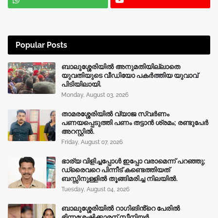
Popular Posts
ബാലുശ്ശേരിയിൽ അനുമതിയില്ലാതെ
യുവതിയുടെ വീഡിയോ പകർത്തിയ യുവാവ്
പിടിയിലായി.
Monday, August 03, 2026
താമരശ്ശേരിയിൽ വ്യാജ സ്വർണം
പണയപ്പെടുത്തി പണം തട്ടാൻ ശ്രമം; രണ്ടുപേർ
അറസ്റ്റിൽ.
Friday, August 07, 2026
ഭാര്യ വിളിച്ചപ്പോള്‍ ഇപ്പോ വരാമെന്ന് പറഞ്ഞു;
ഡ്രൈവറെ പിന്നീട് കണ്ടെത്തിയത്
ബസ്സിനുള്ളില്‍ തൂങ്ങിമരിച്ച നിലയിൽ.
Tuesday, August 04, 2026
ബാലുശ്ശേരിയിൽ റാഗിങിൻ്റെ പേരിൽ
ഭിന്നശേഷിക്കാരന് സീനിയർ