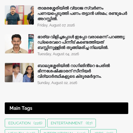
താമരശ്ശേരിയിൽ വ്യാജ സ്വർണം
പണയപ്പെടുത്തി പണം തട്ടാൻ ശ്രമം; രണ്ടുപേർ
അറസ്റ്റിൽ.
Friday, August 07, 2026
ഭാര്യ വിളിച്ചപ്പോള്‍ ഇപ്പോ വരാമെന്ന് പറഞ്ഞു;
ഡ്രൈവറെ പിന്നീട് കണ്ടെത്തിയത്
ബസ്സിനുള്ളില്‍ തൂങ്ങിമരിച്ച നിലയിൽ.
Tuesday, August 04, 2026
ബാലുശ്ശേരിയിൽ റാഗിങിൻ്റെ പേരിൽ
ഭിന്നശേഷിക്കാരന് സീനിയർ
വിദ്യാർത്ഥികളുടെ ക്രൂരമര്‍ദ്ദനം.
Sunday, August 02, 2026
Main Tags
EDUCATION
(226)
ENTERTAINMENT
(67)