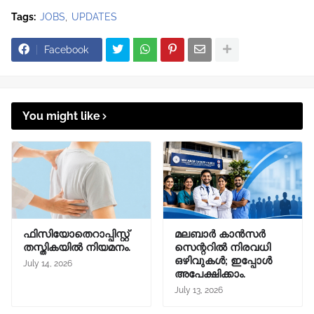
Tags:
JOBS
UPDATES
Facebook
You might like
ഫിസിയോതെറാപ്പിസ്റ്റ്
മലബാര്‍ കാന്‍സര്‍
തസ്തികയിൽ നിയമനം.
സെന്ററില്‍ നിരവധി
ഒഴിവുകള്‍; ഇപ്പോള്‍
July 14, 2026
അപേക്ഷിക്കാം.
July 13, 2026