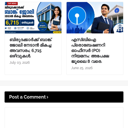
ബിരുദക്കാർക്ക് ബാങ്ക്
എസ്ബിഐ
ജോലി നേടാൻ മികച്ച
പ്രൊബേഷണറി
അവസരം; 6,715
ഓഫീസർ (PO)
ഒഴിവുകൾ.
നിയമനം: അപേക്ഷ
ജൂലൈ 8 വരെ.
July 03, 2026
June 25, 2026
Post a Comment