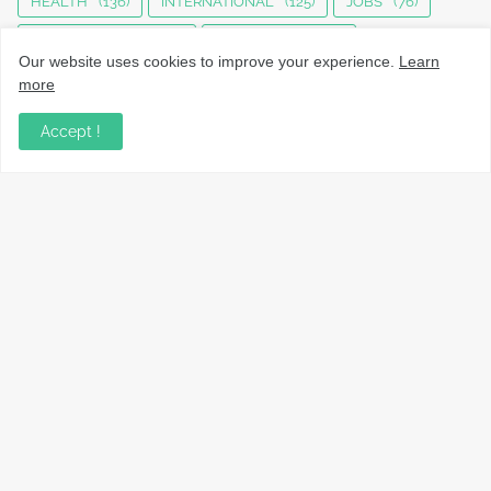
HEALTH
(136)
INTERNATIONAL
(125)
JOBS
(76)
KERALA NEWS
(1498)
KOZHIKODE
(1236)
Our website uses cookies to improve your experience.
Learn
LOCAL NEWS
(1478)
NATIONAL
(284)
more
OBITUARY
(555)
SPORTS
(63)
TECHNOLOGY
(34)
Accept !
UPDATES
(4456)
നാട്ടുവാർത്തകൾ, തൊഴിൽ, വിദ്യാഭ്യാസം, വാണിജ്യം,
ടെക്നോളജി സംബന്ധമായ വാർത്തകൾ, പൊതു/ഗവൺമെൻ്റ്
അറിയിപ്പുകൾ, വിനോദം എന്നിവയും മറ്റും ഉൾക്കൊള്ളുന്ന,
വൈവിധ്യമാർന്നതും വിശ്വസനീയവുമായ
വാർത്തകൾക്കായുള്ള നിങ്ങളുടെ ഉറവിടം.