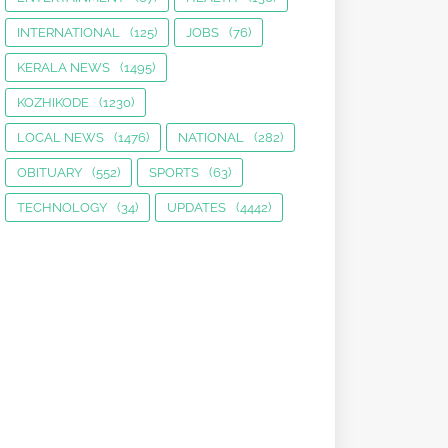
INTERNATIONAL
(125)
JOBS
(76)
KERALA NEWS
(1495)
KOZHIKODE
(1230)
LOCAL NEWS
(1476)
NATIONAL
(282)
OBITUARY
(552)
SPORTS
(63)
TECHNOLOGY
(34)
UPDATES
(4442)