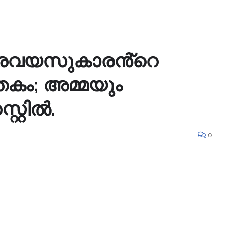
ന്നരവയസുകാരൻ്റെ
ം; അമ്മയും
്റ്റിൽ.
0