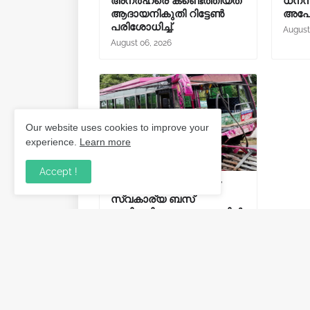
അനർഹരെ കണ്ടെത്തിയത്
ധനസ
ആദായനികുതി റിട്ടേൺ
അപേക
പരിശോധിച്ച്.
August
August 06, 2026
Our website uses cookies to improve your
experience.
Learn more
Accept !
തൃശൂർ കുന്നംകുളത്ത്
സ്വകാര്യ ബസ്
ഒന്നിലധികം വാഹനങ്ങളിൽ
ഇടിച്ച് അപകടം: 2 പേർ
മരിച്ചു, 25 പേർക്ക് പരിക്ക്.
August 06, 2026
Post a Comment