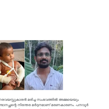
ഒന്നരവയസ്സുകാരൻ മരിച്ച സംഭവത്തിൽ അമ്മയെയും
രണ്ടാനച്ഛന്റെ നിരന്തര മർദ്ദനമാണ്‌ മരണകാരണം. പനവൂർ