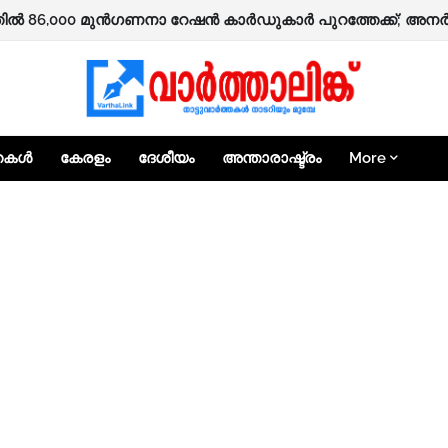
ഷിക്കാർക്ക് ‘ആശ്വാസം’ പദ്ധതിയിലൂടെ 25,000 രൂപ ധനസഹായത്
്തകൾ
കേരളം
ദേശീയം
അന്താരാഷ്ട്രം
More