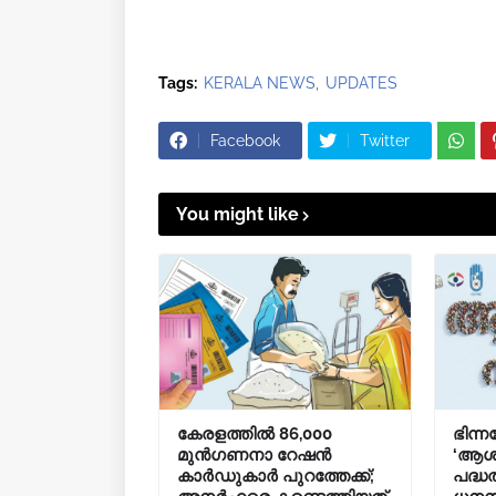
Tags:
KERALA NEWS
UPDATES
Facebook
Twitter
You might like
കേരളത്തിൽ 86,000
ഭിന്ന
മുൻഗണനാ റേഷൻ
‘ആശ
കാർഡുകാർ പുറത്തേക്ക്;
പദ്ധ