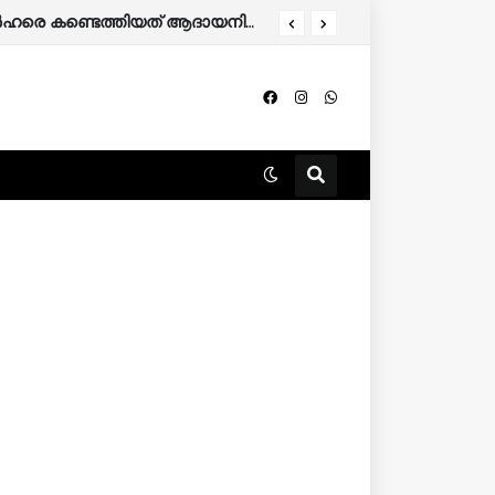
തിന് അപേക്ഷിക്കാം.
കേരളത്തിൽ 86,000 മുൻഗണനാ റേഷൻ കാർഡുകാർ പുറത്തേക്ക്; അനർഹരെ കണ്ടെത്തിയത് ആദായനികുതി റിട്ടേൺ പരിശോധിച്ച്.