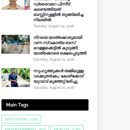
ഡ്രൈവറെ പിന്നീട്
കണ്ടെത്തിയത്
ബസ്സിനുള്ളില്‍ തൂങ്ങിമരിച്ച
നിലയിൽ.
Tuesday, August 04, 2026
നിറയെ യാത്രക്കാരുമായി
വന്ന സ്വകാര്യ ബസ്
വെള്ളക്കെട്ടിൽ കുടുങ്ങി;
യാത്രക്കാരെ രക്ഷപ്പെടുത്തി.
Saturday, August 01, 2026
സുഹൃത്തുക്കൾ തമ്മിലുള്ള
വാക്കുതർക്കം; കോഴിക്കോട്
യുവാവ് കുത്തേറ്റ് മരിച്ചു.
Saturday, August 01, 2026
Main Tags
EDUCATION
(225)
ENTERTAINMENT
(67)
HEALTH
(136)