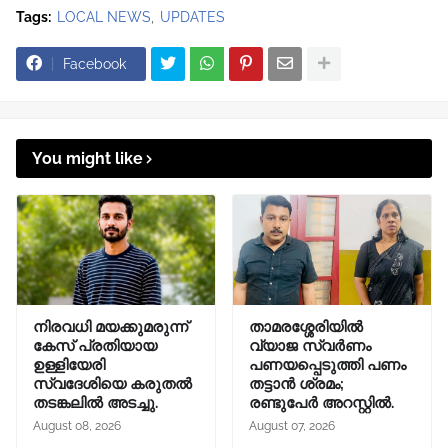
Tags:
LOCAL NEWS
UPDATES
Facebook
You might like
നിരവധി മയക്കുമരുന്ന്
താമരശ്ശേരിയിൽ
കേസ് പ്രതിയായ
വ്യാജ സ്വർണം
ഉള്ളിയേരി
പണയപ്പെടുത്തി പണം
സ്വദേശിയെ കരുതൽ
തട്ടാൻ ശ്രമം;
തടങ്കലിൽ അടച്ചു.
രണ്ടുപേർ അറസ്റ്റിൽ.
August 08, 2026
August 07, 2026