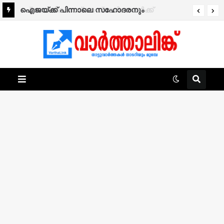
ഐജയ്ക്ക് പിന്നാലെ സഹോദരനും
മരിച്ചനിലയിൽ; വിദേശത്ത് നിന്ന് എത്തിയത്
ഇന്നലെ.