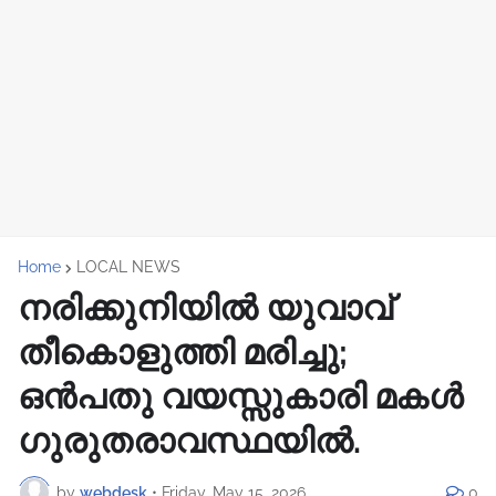
Home
LOCAL NEWS
നരിക്കുനിയിൽ യുവാവ്
തീകൊളുത്തി മരിച്ചു;
ഒൻപതു വയസ്സുകാരി മകൾ
ഗുരുതരാവസ്ഥയിൽ.
by
webdesk
•
Friday, May 15, 2026
0