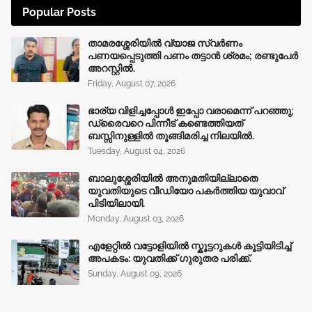
Popular Posts
താമരശ്ശേരിയിൽ വ്യാജ സ്വർണം
പണയപ്പെടുത്തി പണം തട്ടാൻ ശ്രമം; രണ്ടുപേർ
അറസ്റ്റിൽ.
Friday, August 07, 2026
ഭാര്യ വിളിച്ചപ്പോള്‍ ഇപ്പോ വരാമെന്ന് പറഞ്ഞു;
ഡ്രൈവറെ പിന്നീട് കണ്ടെത്തിയത്
ബസ്സിനുള്ളില്‍ തൂങ്ങിമരിച്ച നിലയിൽ.
Tuesday, August 04, 2026
ബാലുശ്ശേരിയിൽ അനുമതിയില്ലാതെ
യുവതിയുടെ വീഡിയോ പകർത്തിയ യുവാവ്
പിടിയിലായി.
Monday, August 03, 2026
എളേറ്റിൽ വട്ടോളിയിൽ സ്കൂട്ടറുകൾ കൂട്ടിയിടിച്ച്
അപകടം: യുവതിക്ക് ഗുരുതര പരിക്ക്.
Sunday, August 09, 2026