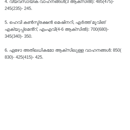
4. വ്യവസായിക വാഹനങ്ങൾ(3 ആക്സിൽ): 485(475)-
245(235)- 245.
5. ഹെവി കൺസ്ട്രക്ഷൻ മെഷിനറി, എർത്ത് മൂവിങ്
എക്യുപ്പ്മെൻ്റ്, എംഎവി(4-6 ആക്സിൽ): 700(680)-
345(340)- 350.
6. ഏഴോ അതിലധികമോ ആക്‌സിലുള്ള വാഹനങ്ങൾ: 850(
830)- 425(415)- 425.