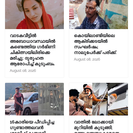
വാടകവീട്ടില്‍
കൊയിലാണ്ടിയിലെ
അബോധാവസ്ഥയില്‍
ആക്രിക്കടയിൽ
കണ്ടെത്തിയ ഗര്‍ഭിണി
സംഘർഷം;
ചികിത്സയിലിരിക്കെ
നാലുപേർക്ക് പരിക്ക്.
മരിച്ചു; ദുരൂഹത
August 08, 2026
ആരോപിച്ച് കുടുംബം.
August 08, 2026
16കാരിയെ പീഡിപ്പിച്ച
വാതിൽ ലോക്കായി
ഗുണ്ടാത്തലവൻ
മുറിയിൽ കുടുങ്ങി;