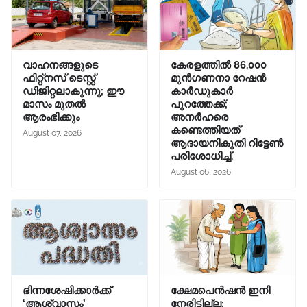
വാഹനങ്ങളുടെ
കേരളത്തിൽ 86,000
ഫിറ്റ്‌നസ് ടെസ്റ്റ്
മുൻഗണനാ റേഷൻ
ഡിജിറ്റലാകുന്നു; ഈ
കാർഡുകാർ
മാസം മുതൽ
പുറത്തേക്ക്;
ആരംഭിക്കും
അനർഹരെ
കണ്ടെത്തിയത്
August 07, 2026
ആദായനികുതി റിട്ടേൺ
പരിശോധിച്ച്.
August 06, 2026
ഭിന്നശേഷിക്കാർക്ക്
ക്ഷേമപെൻഷൻ ഇനി
‘ആശ്വാസം’
നേരിട്ടില്ല;