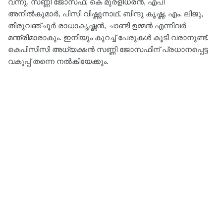
വന്നു. സണ്ണി ജോസഫ്, കെ മുരളീധരൻ, എപി
അനിൽകുമാർ, പിസി വിഷ്ണുനാഥ്, ബിന്ദു കൃഷ്ണ, എം. ലിജു,
തിരുവഞ്ചൂർ രാധാകൃഷ്ണൻ, ചാണ്ടി ഉമ്മൻ എന്നിവർ
മന്ത്രിമാരാകും. ഇനിയും കുറച്ച് പേരുകള്‍ കൂടി വരാനുണ്ട്.
കെപിസിസി അധ്യക്ഷൻ സണ്ണി ജോസഫിന് പ്രധാനപ്പെട്ട
വകുപ്പ് തന്നെ നൽകിയേക്കും.