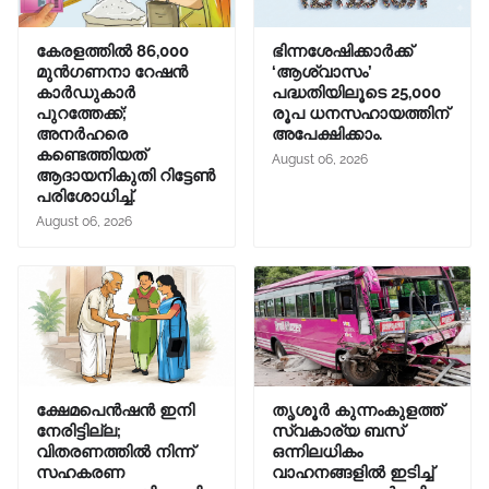
കേരളത്തിൽ 86,000
ഭിന്നശേഷിക്കാർക്ക്
മുൻഗണനാ റേഷൻ
‘ആശ്വാസം’
കാർഡുകാർ
പദ്ധതിയിലൂടെ 25,000
പുറത്തേക്ക്;
രൂപ ധനസഹായത്തിന്
അനർഹരെ
അപേക്ഷിക്കാം.
കണ്ടെത്തിയത്
August 06, 2026
ആദായനികുതി റിട്ടേൺ
പരിശോധിച്ച്.
August 06, 2026
ക്ഷേമപെൻഷൻ ഇനി
തൃശൂർ കുന്നംകുളത്ത്
നേരിട്ടില്ല;
സ്വകാര്യ ബസ്
വിതരണത്തിൽ നിന്ന്
ഒന്നിലധികം
സഹകരണ
വാഹനങ്ങളിൽ ഇടിച്ച്