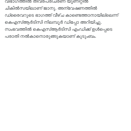
വിഭാഗത്തിൽ തീവ്രപരിചരണ യൂണിറ്റിൽ
ചികിൽസയിലാണ് ജാനു. അന്വേഷണത്തിൽ
ഡ്രൈവറുടെ ഭാഗത്ത് വീഴ്ച കാണ്ടെത്താനായില്ലെന്ന്
കെഎസ്ആർടിസി നിലമ്പൂർ ഡിപ്പോ അറിയിച്ചു.
സംഭവത്തിൽ കെഎസ്ആർടിസി എംഡിക്ക് ഉൾപ്പെടെ
പരാതി നൽകാനൊരുങ്ങുകയാണ് കുടുംബം.