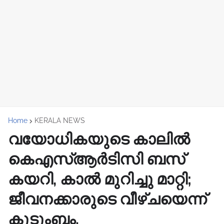
Home
KERALA NEWS
വയോധികയുടെ കാലിൽ
കെഎസ്ആർടിസി ബസ്
കയറി, കാൽ മുറിച്ചു മാറ്റി;
ജീവനക്കാരുടെ വീഴ്ചയെന്ന്
കുടുംബം.