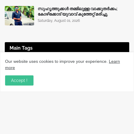
സുഹൃത്തുക്കൾ തമ്മിലുള്ള വാക്കുതർക്കം;
കോഴിക്കോട് യുവാവ് കുത്തേറ്റ് മരിച്ചു.
Saturday, August 01, 2026
Main Tags
Our website uses cookies to improve your experience.
Learn
EDUCATION
(225)
ENTERTAINMENT
(67)
more
HEALTH
(136)
INTERNATIONAL
(125)
JOBS
(76)
Accept !
KERALA NEWS
(1495)
KOZHIKODE
(1230)
LOCAL NEWS
(1476)
NATIONAL
(282)
OBITUARY
(552)
SPORTS
(63)
TECHNOLOGY
(34)
UPDATES
(4442)