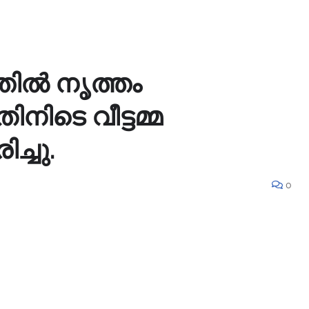
തിൽ നൃത്തം
ിനിടെ വീട്ടമ്മ
ച്ചു.
0