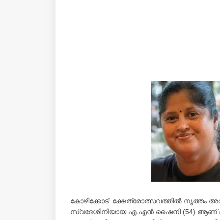
കോഴിക്കോട്: ക്ഷേത്രോത്സവത്തിൽ നൃത്തം അവതരി
സ്വദേശിനിയായ എ.എൻ ഷൈനി (54) ആണ് മരിച