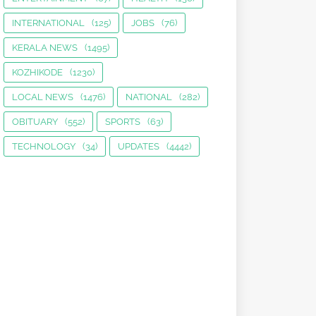
INTERNATIONAL
(125)
JOBS
(76)
KERALA NEWS
(1495)
KOZHIKODE
(1230)
LOCAL NEWS
(1476)
NATIONAL
(282)
OBITUARY
(552)
SPORTS
(63)
TECHNOLOGY
(34)
UPDATES
(4442)