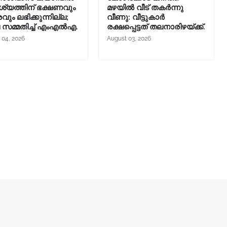
യത്തിന് ഭക്ഷണവും
മഴയിൽ വീട് തകർന്നു
രവും ലഭിക്കുന്നില്ല;
വീണു: വീട്ടുകാർ
ച സമ്മതിച്ച് എംഎൽഎ.
രക്ഷപ്പെട്ടത് തലനാരിഴയ്ക്ക്.
 04, 2026
August 03, 2026