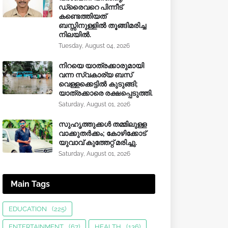
ഡ്രൈവറെ പിന്നീട്
കണ്ടെത്തിയത്
ബസ്സിനുള്ളില്‍ തൂങ്ങിമരിച്ച
നിലയിൽ.
Tuesday, August 04, 2026
നിറയെ യാത്രക്കാരുമായി
വന്ന സ്വകാര്യ ബസ്
വെള്ളക്കെട്ടിൽ കുടുങ്ങി;
യാത്രക്കാരെ രക്ഷപ്പെടുത്തി.
Saturday, August 01, 2026
സുഹൃത്തുക്കൾ തമ്മിലുള്ള
വാക്കുതർക്കം; കോഴിക്കോട്
യുവാവ് കുത്തേറ്റ് മരിച്ചു.
Saturday, August 01, 2026
Main Tags
EDUCATION
(225)
ENTERTAINMENT
(67)
HEALTH
(136)