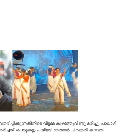
പ്പിക്കുന്നതിനിടെ വീട്ടമ്മ കുഴഞ്ഞുവീണു മരിച്ചു. പാലാഴി
്ചത്. പെരുമണ്ണ പയ്യടി മേത്തൽ ചിറക്കൽ ഭഗവതി