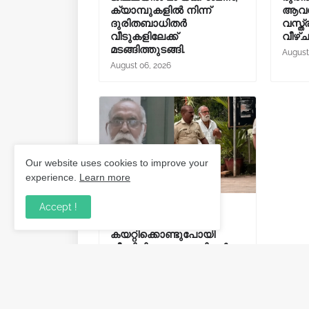
ക്യാമ്പുകളിൽ നിന്ന്
ആവശ്
ദുരിതബാധിതർ
വസ്ത്
വീടുകളിലേക്ക്
വീഴ്
മടങ്ങിത്തുടങ്ങി.
August
August 06, 2026
Our website uses cookies to improve your
experience.
Learn more
Accept !
പത്തുവയസുകാരനെ
കാറിൽ
കയറ്റിക്കൊണ്ടുപോയി
പീഡിപ്പിച്ചു; വയോധികൻ
അറസ്റ്റിൽ.
August 02, 2026