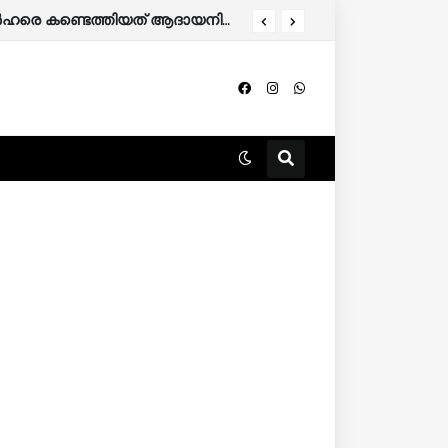
തിന് അപേക്ഷിക്കാം.
കേരളത്തിൽ 86,000 മുൻഗണനാ റേഷൻ കാർഡുകാർ പുറത്തേക്ക്; അനർഹരെ കണ്ടെത്തിയത് ആദായനികുതി റിട്ടേൺ പരിശോധിച്ച്.