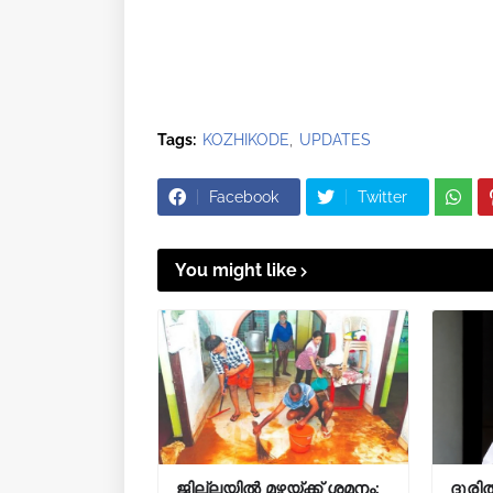
Tags:
KOZHIKODE
UPDATES
Facebook
Twitter
You might like
ജില്ലയിൽ മഴയ്ക്ക് ശമനം;
ദുരി