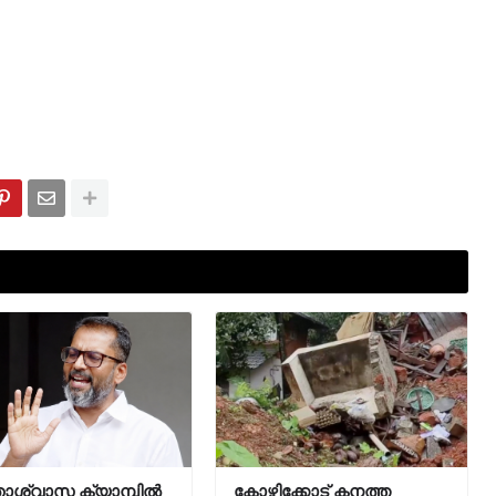
താശ്വാസ ക്യാമ്പിൽ
കോഴിക്കോട് കനത്ത