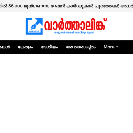
ഷിക്കാർക്ക് ‘ആശ്വാസം’ പദ്ധതിയിലൂടെ 25,000 രൂപ ധനസഹായത്
്തകൾ
കേരളം
ദേശീയം
അന്താരാഷ്ട്രം
More