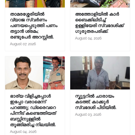
താമരശ്ശേരിയിൽ
അത്തോളിയിൽ കാർ
വ്യാജ സ്വർണം
ബൈക്കിലിടിച്ച്
പണയപ്പെടുത്തി പണം
ഉള്ളിയേരി സ്വദേശിക്ക്
തട്ടാൻ ശ്രമം;
ഗുരുതരപരിക്ക്.
രണ്ടുപേർ അറസ്റ്റിൽ.
August 04, 2026
August 07, 2026
ഭാര്യ വിളിച്ചപ്പോള്‍
സ്കൂട്ടറിൽ ചാരായം
ഇപ്പോ വരാമെന്ന്
കടത്ത്; കാക്കൂർ
പറഞ്ഞു; ഡ്രൈവറെ
സ്വദേശി പിടിയിൽ.
പിന്നീട് കണ്ടെത്തിയത്
August 03, 2026
ബസ്സിനുള്ളില്‍
തൂങ്ങിമരിച്ച നിലയിൽ.
August 04, 2026