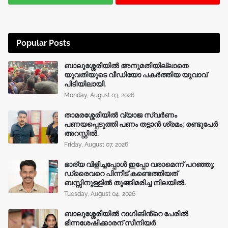
Popular Posts
ബാലുശ്ശേരിയിൽ അനുമതിയില്ലാതെ
യുവതിയുടെ വീഡിയോ പകർത്തിയ യുവാവ്
പിടിയിലായി.
Monday, August 03, 2026
താമരശ്ശേരിയിൽ വ്യാജ സ്വർണം
പണയപ്പെടുത്തി പണം തട്ടാൻ ശ്രമം; രണ്ടുപേർ
അറസ്റ്റിൽ.
Friday, August 07, 2026
ഭാര്യ വിളിച്ചപ്പോള്‍ ഇപ്പോ വരാമെന്ന് പറഞ്ഞു;
ഡ്രൈവറെ പിന്നീട് കണ്ടെത്തിയത്
ബസ്സിനുള്ളില്‍ തൂങ്ങിമരിച്ച നിലയിൽ.
Tuesday, August 04, 2026
ബാലുശ്ശേരിയിൽ റാഗിങിൻ്റെ പേരിൽ
ഭിന്നശേഷിക്കാരന് സീനിയർ