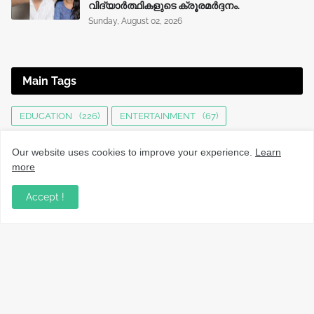
വിദ്യാർത്ഥികളുടെ ക്രൂരമര്‍ദ്ദനം.
Sunday, August 02, 2026
Main Tags
EDUCATION
(226)
ENTERTAINMENT
(67)
HEALTH
(136)
INTERNATIONAL
(125)
JOBS
(76)
Our website uses cookies to improve your experience.
Learn
KERALA NEWS
(1496)
KOZHIKODE
(1232)
more
LOCAL NEWS
(1477)
NATIONAL
(283)
Accept !
OBITUARY
(552)
SPORTS
(63)
TECHNOLOGY
(34)
UPDATES
(4448)