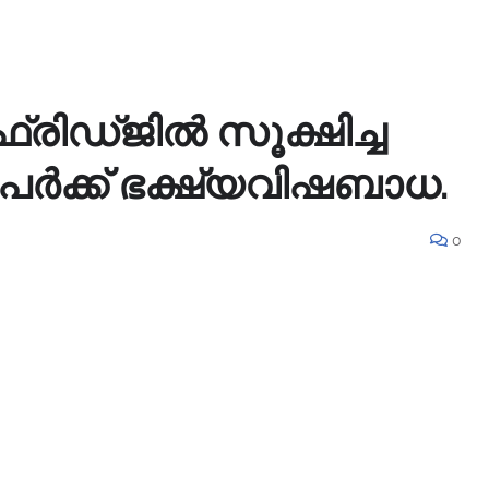
്രിഡ്ജിൽ സൂക്ഷിച്ച
പേർക്ക് ഭക്ഷ്യവിഷബാധ.
0