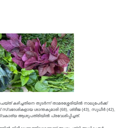
ചെയ്ത് കഴിച്ചതിനെ തുടർന്ന് താമരശ്ശേരിയിൽ നാലുപേർക്ക്
് സ്വദേശികളായ ശാന്തകുമാരി (68), ശ്രീജ (43), സുധീർ (42),
വകാര്യ ആശുപത്രിയിൽ പ്രവേശിപ്പിച്ചത്.