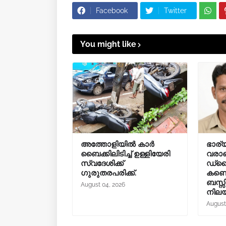
Facebook
Twitter
You might like
അത്തോളിയിൽ കാർ
ഭാര്യ
ബൈക്കിലിടിച്ച് ഉള്ളിയേരി
വരാമ
സ്വദേശിക്ക്
ഡ്രൈ
ഗുരുതരപരിക്ക്.
കണ്ട
ബസ്സി
August 04, 2026
നില
August