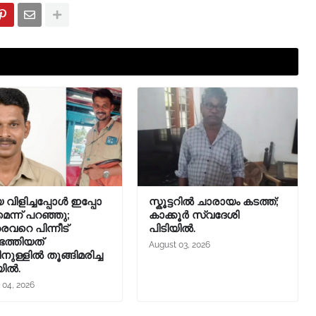
 വിളിച്ചപ്പോള്‍ ഇപ്പോ
സ്കൂട്ടറിൽ ചാരായം കടത്ത്;
െന്ന് പറഞ്ഞു;
കാക്കൂർ സ്വദേശി
വറെ പിന്നീട്
പിടിയിൽ.
െത്തിയത്
August 03, 2026
നുള്ളില്‍ തൂങ്ങിമരിച്ച
യിൽ.
 04, 2026