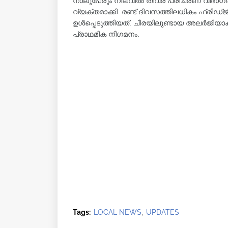
നാലുപേരും നിലവിൽ തീവ്ര പരിചരണ വിഭാഗ
വ്യക്തമാക്കി. രണ്ട് ദിവസത്തിലധികം ഫ്രിഡ
ഉൾപ്പെടുത്തിയത്. ചീരയിലുണ്ടായ അലർജി
പ്രാഥമിക നിഗമനം.
Tags:
LOCAL NEWS
UPDATES