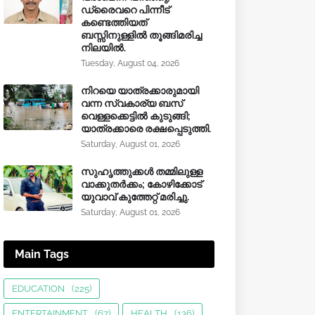
ഡ്രൈവറെ പിന്നീട്
കണ്ടെത്തിയത്
ബസ്സിനുള്ളില്‍ തൂങ്ങിമരിച്ച
നിലയിൽ.
Tuesday, August 04, 2026
നിറയെ യാത്രക്കാരുമായി
വന്ന സ്വകാര്യ ബസ്
വെള്ളക്കെട്ടിൽ കുടുങ്ങി;
യാത്രക്കാരെ രക്ഷപ്പെടുത്തി.
Saturday, August 01, 2026
സുഹൃത്തുക്കൾ തമ്മിലുള്ള
വാക്കുതർക്കം; കോഴിക്കോട്
യുവാവ് കുത്തേറ്റ് മരിച്ചു.
Saturday, August 01, 2026
Main Tags
EDUCATION
(225)
ENTERTAINMENT
(67)
HEALTH
(136)