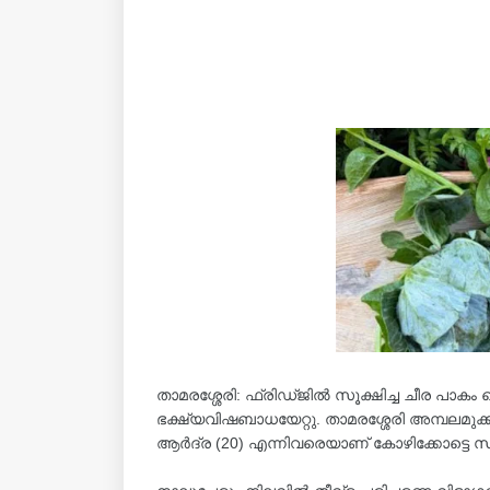
താമരശ്ശേരി: ഫ്രിഡ്ജിൽ സൂക്ഷിച്ച ചീര പാകം 
ഭക്ഷ്യവിഷബാധയേറ്റു. താമരശ്ശേരി അമ്പലമുക്ക
ആർദ്ര (20) എന്നിവരെയാണ് കോഴിക്കോട്ടെ സ്