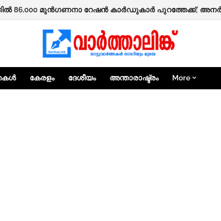
ഷിക്കാർക്ക് ‘ആശ്വാസം’ പദ്ധതിയിലൂടെ 25,000 രൂപ ധനസഹായത്
്തകൾ
കേരളം
ദേശീയം
അന്താരാഷ്ട്രം
More