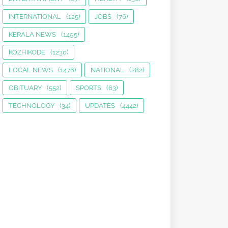
INTERNATIONAL
(125)
JOBS
(76)
KERALA NEWS
(1495)
KOZHIKODE
(1230)
LOCAL NEWS
(1476)
NATIONAL
(282)
OBITUARY
(552)
SPORTS
(63)
TECHNOLOGY
(34)
UPDATES
(4442)