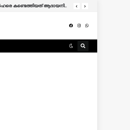
തിന് അപേക്ഷിക്കാം.
കേരളത്തിൽ 86,000 മുൻഗണനാ റേഷൻ കാർഡുകാർ പുറത്തേക്ക്; അനർഹരെ കണ്ടെത്തിയത് ആദായനികുതി റിട്ടേൺ പരിശോധിച്ച്.