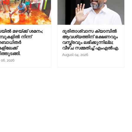
ലയിൽ മഴയ്ക്ക് ശമനം;
ദുരിതാശ്വാസ ക്യാമ്പിൽ
്പുകളിൽ നിന്ന്
ആവശ്യത്തിന് ഭക്ഷണവും
ിതബാധിതർ
വസ്ത്രവും ലഭിക്കുന്നില്ല;
ളിലേക്ക്
വീഴ്ച സമ്മതിച്ച് എംഎൽഎ.
ിത്തുടങ്ങി.
August 04, 2026
 06, 2026