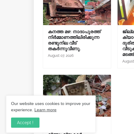
കനത്ത മഴ: നാദാപുരത്ത്
ജില്
നിർമ്മാണത്തിലിരിക്കുന്ന
ക്യാമ
രണ്ടുനില വീട്
ദുര
തകർന്നുവീണു.
വീടുക
മടങ്ങ
August 07, 2026
August
Our website uses cookies to improve your
experience.
Learn more
Accept !
കോഴിക്കോട് കനത്ത
മഴയിൽ വീട് തകർന്നു