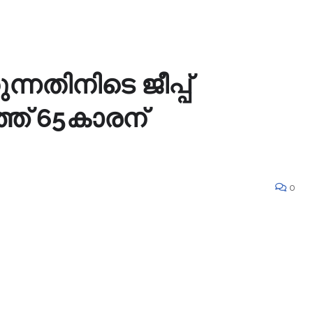
ുന്നതിനിടെ ജീപ്പ്
്ഞ് 65കാരന്
0