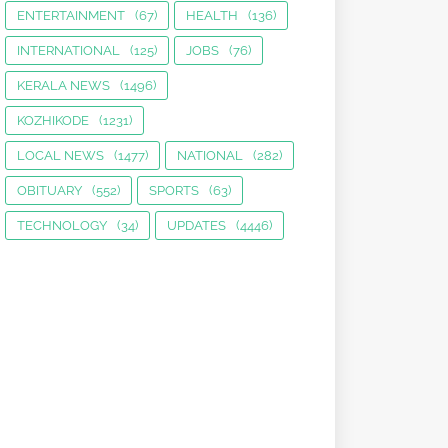
ENTERTAINMENT
(67)
HEALTH
(136)
INTERNATIONAL
(125)
JOBS
(76)
KERALA NEWS
(1496)
KOZHIKODE
(1231)
LOCAL NEWS
(1477)
NATIONAL
(282)
OBITUARY
(552)
SPORTS
(63)
TECHNOLOGY
(34)
UPDATES
(4446)