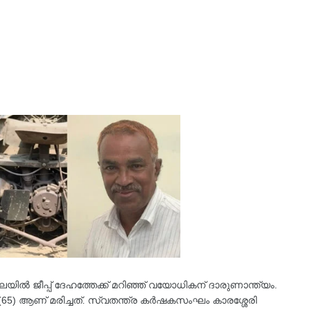
മലയിൽ ജീപ്പ് ദേഹത്തേക്ക് മറിഞ്ഞ് വയോധികന് ദാരുണാന്ത്യം.
ടി (65) ആണ് മരിച്ചത്‌. സ്വതന്ത്ര കർഷകസംഘം കാരശ്ശേരി