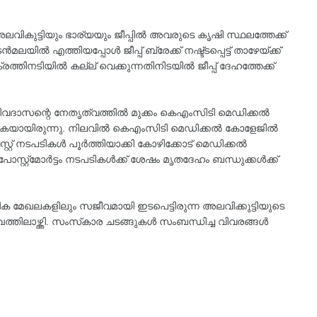
കുട്ടിയും ഭാര്യയും ജീപ്പിൽ അവരുടെ കൃഷി സ്ഥലത്തേക്ക്
ിൽ എത്തിയപ്പോൾ ജീപ്പ് ബ്രേക്ക് നഷ്ട്ടപ്പെട്ട് താഴേയ്ക്ക്
ക്രത്തിനടിയിൽ കല്ല് വെക്കുന്നതിനിടയിൽ ജീപ്പ് ദേഹത്തേക്ക്
ശിവദാസന്റെ നേതൃത്വത്തിൽ മുക്കം കെഎംസിടി മെഡിക്കൽ
്കുകയായിരുന്നു. നിലവിൽ കെഎംസിടി മെഡിക്കൽ കോളേജിൽ
്റ്റ് നടപടികൾ പൂർത്തിയാക്കി കോഴിക്കോട് മെഡിക്കൽ
ന പോസ്റ്റ്‌മോർട്ടം നടപടികൾക്ക് ശേഷം മൃതദേഹം ബന്ധുക്കൾക്ക്
ിക മേഖലകളിലും സജീവമായി ഇടപെട്ടിരുന്ന അലവിക്കുട്ടിയുടെ
ത്തിലാഴ്ത്തി. സംസ്‌കാര ചടങ്ങുകൾ സംബന്ധിച്ച വിവരങ്ങൾ