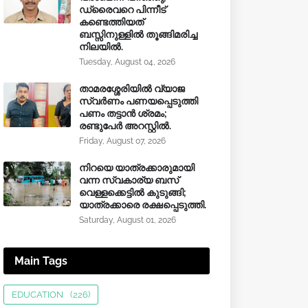
ഡ്രൈവറെ പിന്നീട്
കണ്ടെത്തിയത്
ബസ്സിനുള്ളില്‍ തൂങ്ങിമരിച്ച
നിലയിൽ.
Tuesday, August 04, 2026
താമരശ്ശേരിയിൽ വ്യാജ
സ്വർണം പണയപ്പെടുത്തി
പണം തട്ടാൻ ശ്രമം;
രണ്ടുപേർ അറസ്റ്റിൽ.
Friday, August 07, 2026
നിറയെ യാത്രക്കാരുമായി
വന്ന സ്വകാര്യ ബസ്
വെള്ളക്കെട്ടിൽ കുടുങ്ങി;
യാത്രക്കാരെ രക്ഷപ്പെടുത്തി.
Saturday, August 01, 2026
Main Tags
EDUCATION
(226)