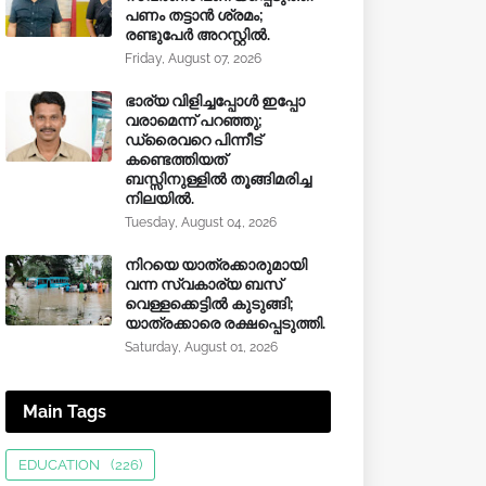
പണം തട്ടാൻ ശ്രമം;
രണ്ടുപേർ അറസ്റ്റിൽ.
Friday, August 07, 2026
ഭാര്യ വിളിച്ചപ്പോള്‍ ഇപ്പോ
വരാമെന്ന് പറഞ്ഞു;
ഡ്രൈവറെ പിന്നീട്
കണ്ടെത്തിയത്
ബസ്സിനുള്ളില്‍ തൂങ്ങിമരിച്ച
നിലയിൽ.
Tuesday, August 04, 2026
നിറയെ യാത്രക്കാരുമായി
വന്ന സ്വകാര്യ ബസ്
വെള്ളക്കെട്ടിൽ കുടുങ്ങി;
യാത്രക്കാരെ രക്ഷപ്പെടുത്തി.
Saturday, August 01, 2026
Main Tags
EDUCATION
(226)