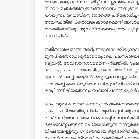
ജനങ്ങൾക്കുള്ള മുന്നറിയിപ്പ് ഇൻസ്റ്റഗ്രാം പോസ്
നിറവും മൂത്രത്തിന് ഇരുണ്ട നിറവും അനുഭവ
പറയുന്നു. യുവാവിനെ നേരത്തെ പരിശോധിച്ച
അവസ്ഥയ്ക്ക് പ്രത്യേക കാരണമെന്ന് അവർക
നടത്തിയെങ്കിലും യുവാവിന് മഞ്ഞപ്പിത്തം
സാധിച്ചില്ല.
ഇതിനുശേഷമാണ് തന്റെ അടുക്കലേക്ക് യുവാവ് 
മുൻപ് കണ്ട ഡോക്ടർമാരെപ്പോലെ പലസംശയങ്ങളു
ഒടുവിൽ, അവസാനശ്രമമെന്ന നിലയിൽ, ഭക്ഷണക്ര
ചോദിച്ചു. ഏറെ ആലോചിച്ചശേഷം, താൻ അടുത്തയ
എന്നാൽ കാപ്പി കരളിന് പ്രശ്നമുള്ള വസ്തുവല്
തരം കാപ്പിയാണ് കുടിക്കുന്നത് എന്ന് പിന്നീട്
കാപ്പി നൽകിയതെന്നും യുവാവ് പറഞ്ഞപ്പോൾ 
കാപ്പിയുടെ ഫോട്ടോ കണ്ടപ്പോൾ അക്ഷരാത്ഥത്
കാപ്പിപ്പൊടി ആയിരുന്നില്ല. മുല്ലപ്പൂവിന്
രണ്ട് മൂന്ന് തവണയാണ് ആ കാപ്പി യുവാവ് കുടി
ഭക്ഷ്യവസ്തുക്കളിൽ ഉപയോഗിക്കുന്നത് സുരക്ഷ
വിഷമയമുള്ളതും ഗുരുതരമായ ആരോഗ്യപ്രശ്നം ഉ
പോസ്റ്റിന് താഴെ നിരവധി പേരാണ് അഭിപ്രായം