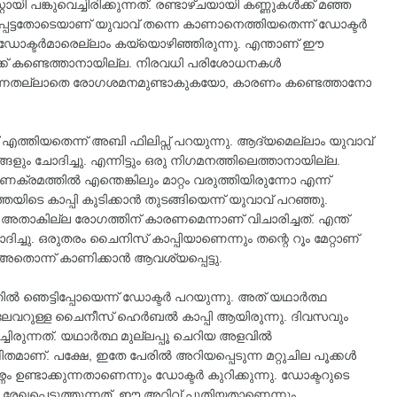
റ്റായി പങ്കുവെച്ചിരിക്കുന്നത്. രണ്ടാഴ്ചയായി കണ്ണുകൾക്ക് മഞ്ഞ
പ്പെട്ടതോടെയാണ് യുവാവ് തന്നെ കാണാനെത്തിയതെന്ന് ഡോക്ടർ
 ഡോക്ടർമാരെല്ലാം കയ്യൊഴിഞ്ഞിരുന്നു. എന്താണ് ഈ
്ക് കണ്ടെത്താനായില്ല. നിരവധി പരിശോധനകൾ
 കൂടുന്നതല്ലാതെ രോഗശമനമുണ്ടാകുകയോ, കാരണം കണ്ടെത്താനോ
എത്തിയതെന്ന് അബി ഫിലിപ്സ് പറയുന്നു. ആദ്യമെല്ലാം യുവാവ്
ം ചോദിച്ചു. എന്നിട്ടും ഒരു നിഗമനത്തിലെത്താനായില്ല.
മത്തിൽ എന്തെങ്കിലും മാറ്റം വരുത്തിയിരുന്നോ എന്ന്
ിടെ കാപ്പി കുടിക്കാൻ തുടങ്ങിയെന്ന് യുവാവ് പറഞ്ഞു.
ല, അതാകില്ല രോഗത്തിന് കാരണമെന്നാണ് വിചാരിച്ചത്. എന്ത്
 ചോദിച്ചു. ഒരുതരം ചൈനിസ് കാപ്പിയാണെന്നും തന്റെ റൂം മേറ്റാണ്
അതൊന്ന് കാണിക്കാൻ ആവശ്യപ്പെട്ടു.
തിൽ ഞെട്ടിപ്പോയെന്ന് ഡോക്ടർ പറയുന്നു. അത് യഥാർത്ഥ
റെ ഫ്ലേവറുള്ള ചൈനീസ് ഹെർബൽ കാപ്പി ആയിരുന്നു. ദിവസവും
ച്ചിരുന്നത്. യഥാർത്ഥ മുല്ലപ്പൂ ചെറിയ അളവിൽ
ിതമാണ്. പക്ഷേ, ഇതേ പേരിൽ അറിയപ്പെടുന്ന മറ്റുചില പൂക്കൾ
ണ്ടാക്കുന്നതാണെന്നും ഡോക്ടർ കുറിക്കുന്നു. ഡോക്ടറുടെ
 രേഖപ്പെടുത്തുന്നത്. ഈ അറിവ് പുതിയതാണെന്നും