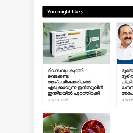
You might like
ദിവസവും കുത്തി
മുഖ്
വെക്കേണ്ട,
ദുരി
ആഴ്ചയിലൊരിക്കൽ
ചികി
എടുക്കാവുന്ന ഇൻസുലിൻ
ധനസ
ഇന്ത്യയിൽ പുറത്തിറക്കി.
അപേക
July 10, 2026
July 0