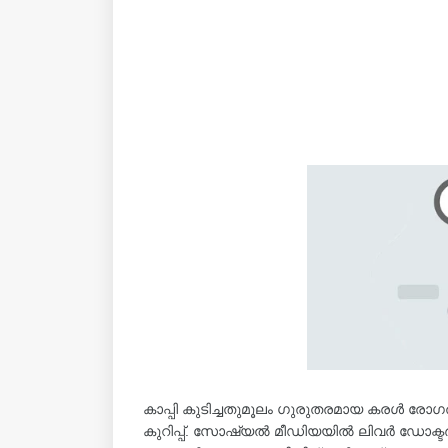
കാപ്പി കുടിച്ചതുമൂലം ഗുരുതരമായ കരൾ രോഗത
കുറിപ്പ്. സോഷ്യൽ മീഡിയയിൽ ലിവർ ഡോക്ട