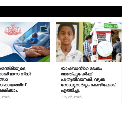
യമന്ത്രിയുടെ
യാഷ്‌വാൻ്റെ മടക്കം
താശ്വാസ നിധി:
അഞ്ചുപേർക്ക്
ത്സാ
പുതുജീവനേകി; വൃക്ക
ഹായത്തിന്
റോഡുമാർഗ്ഗം കോഴിക്കോട്
്ഷിക്കാം.
എത്തിച്ചു.
6, 2026
July 06, 2026