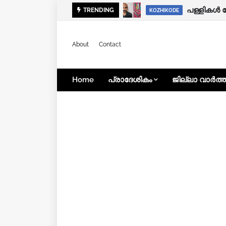
കനത്ത മഴ:
പള്ളികൾ 
TRENDING
KOZHIKODE
KOZHIKODE
About
Contact
Home
പ്രാദേശികം
ജില്ലാ വാർത