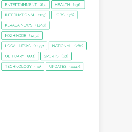
ENTERTAINMENT
(67)
HEALTH
(136)
INTERNATIONAL
(125)
JOBS
(76)
KERALA NEWS
(1496)
KOZHIKODE
(1232)
LOCAL NEWS
(1477)
NATIONAL
(282)
OBITUARY
(552)
SPORTS
(63)
TECHNOLOGY
(34)
UPDATES
(4447)