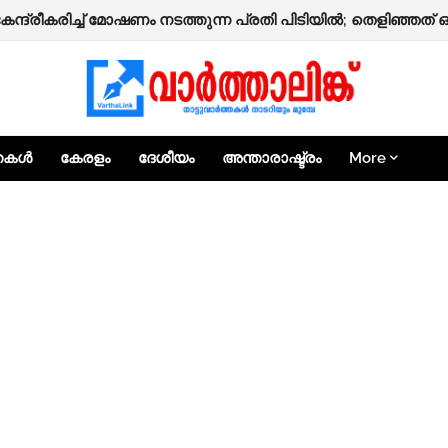
 നാദാപുരത്ത് നിർമ്മാണത്തിലിരിക്കുന്ന രണ്ടുനില വീട് തകർന്നു
കേന്ദ്രീകരിച്ച് മോഷണം നടത്തുന്ന പ്രതി പിടിയിൽ; തെളിഞ്ഞത
്തകൾ
കേരളം
ദേശീയം
അന്താരാഷ്ട്രം
More