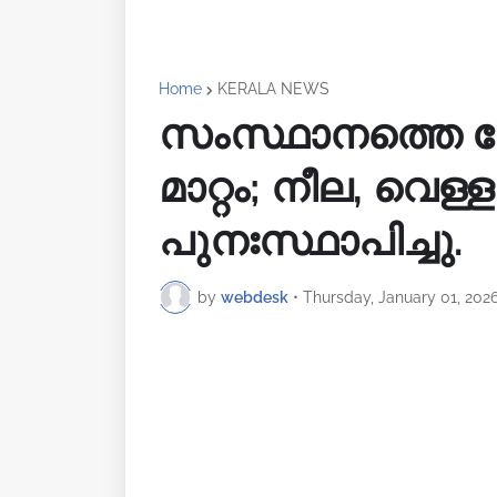
Home
KERALA NEWS
സംസ്ഥാനത്തെ റ
മാറ്റം; നീല, വെള്ള
പുനഃസ്ഥാപിച്ചു.
by
webdesk
•
Thursday, January 01, 202