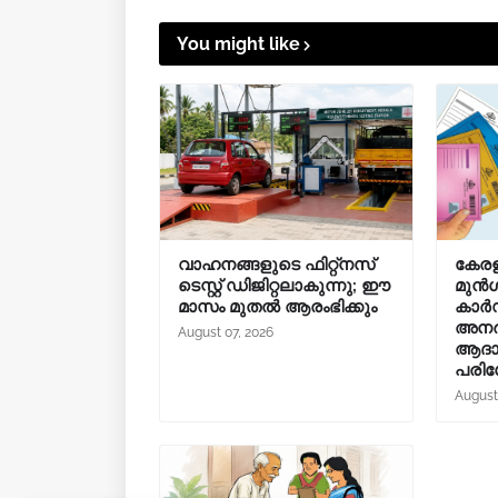
You might like
വാഹനങ്ങളുടെ ഫിറ്റ്‌നസ്
കേരള
ടെസ്റ്റ് ഡിജിറ്റലാകുന്നു; ഈ
മുൻ
മാസം മുതൽ ആരംഭിക്കും
കാർഡ
അനർ
August 07, 2026
ആദായ
പരിശോ
August