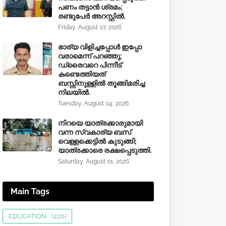
പണം തട്ടാൻ ശ്രമം;
രണ്ടുപേർ അറസ്റ്റിൽ.
Friday, August 07, 2026
ഭാര്യ വിളിച്ചപ്പോള്‍ ഇപ്പോ
വരാമെന്ന് പറഞ്ഞു;
ഡ്രൈവറെ പിന്നീട്
കണ്ടെത്തിയത്
ബസ്സിനുള്ളില്‍ തൂങ്ങിമരിച്ച
നിലയിൽ.
Tuesday, August 04, 2026
നിറയെ യാത്രക്കാരുമായി
വന്ന സ്വകാര്യ ബസ്
വെള്ളക്കെട്ടിൽ കുടുങ്ങി;
യാത്രക്കാരെ രക്ഷപ്പെടുത്തി.
Saturday, August 01, 2026
Main Tags
EDUCATION
(226)