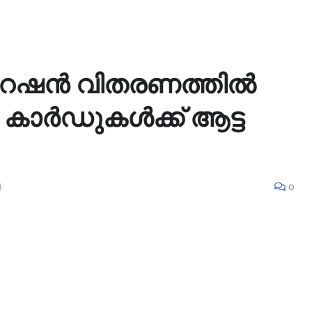
േഷൻ വിതരണത്തില്‍
 കാര്‍ഡുകള്‍ക്ക് ആട്ട
6
0