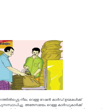
ില്‍പ്പെട്ട നീല, വെള്ള റേഷൻ കാർഡ് ഉടമകള്‍ക്ക്
പുനഃസ്ഥാപിച്ചു. അതേസമയം വെള്ള കാർഡുകാർക്ക്