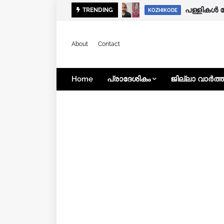
കനത്ത മഴ:
പള്ളികൾ 
TRENDING
KOZHIKODE
KOZHIKODE
About
Contact
Home
പ്രാദേശികം
ജില്ലാ വാർത