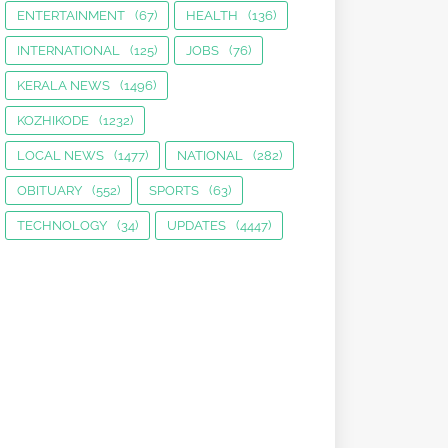
ENTERTAINMENT
(67)
HEALTH
(136)
INTERNATIONAL
(125)
JOBS
(76)
KERALA NEWS
(1496)
KOZHIKODE
(1232)
LOCAL NEWS
(1477)
NATIONAL
(282)
OBITUARY
(552)
SPORTS
(63)
TECHNOLOGY
(34)
UPDATES
(4447)