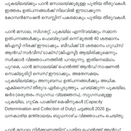
പുകയിലയ്ക്കും പാൻ മസാലയ്ക്കുമുള്ള പുതിയ തീരുവകൾ.
ഇത്തരം ഉത്പന്നങ്ങൾക്ക് നിലവിൽ ഈടാക്കുന്ന
കോമ്പൻസേഷൻ സെസ്സിന് പകരമാകും പുതിയ തീരുവകൾ.
പാൻ മസാല, സിഗരറ്റ്, പുകയില എന്നിവയ്ക്കും സമാന
ഉത്പന്നങ്ങൾക്കും ഫെബ്രുവരി ഒന്ന് മുതൽ 40 ശതമാനം
ജിഎസ്ടി നിരക്ക് ഈടാക്കും. ബീഡിക്ക് 18 ശതമാനം ഗുഡ്സ്
ആൻഡ് സർവീസ് ടാക്സ് (ജിഎസ്ടി) ആയിരിക്കുമെന്നും
സർക്കാർ വിജ്ഞാപനത്തിൽ പറയുന്നു. ഇതിനെല്ലാം
പുറമെ, പാൻ മസാലയ്ക്ക് ഹെൽത്ത് ആൻഡ് നാഷണൽ
സെക്യൂരിറ്റി സെസ് ഈടാക്കും. അതേസമയം
പുകയിലയ്ക്കും അനുബന്ധ ഉത്പന്നങ്ങൾക്കും അധിക
എക്സൈസ് തീരുവ ഏർപ്പെടുത്തും. ചവയ്ക്കുന്ന പുകയില,
ജർദ (ഒരുതരം സുഗന്ധ വ്യജ്ഞനം), സുഗന്ധമുള്ള
പുകയില, ഗുട്ക പാക്കിങ് മെഷീനുകൾ (Capacity
Determination and Collection of Duty) ചട്ടങ്ങൾ 2026 ഉം
ധനകാര്യ മന്ത്രാലയം ബുധനാഴ്ച വിജ്ഞാപനം ചെയ്തു.
പാൻ മസാല നിർമ്മാണത്തിന് പുതിയ ഹെൽത്ത് ആൻഡ്