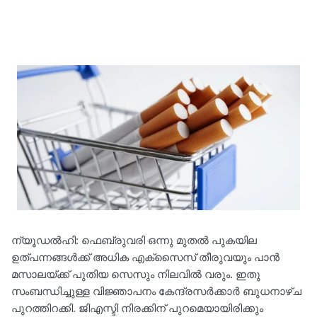
ന്യൂഡൽഹി: ഫെബ്രുവരി ഒന്നു മുതൽ പുകയില
ഉത്പന്നങ്ങൾക്ക് അധിക എക്സൈസ് തീരുവയും പാൻ
മസാലയ്ക്ക് പുതിയ സെസും നിലവിൽ വരും. ഇതു
സംബന്ധിച്ചുള്ള വിജ്ഞാപനം കേന്ദ്രസർക്കാർ ബുധനാഴ്ച
പുറത്തിറക്കി. ജിഎസ്ടി നിരക്കിന് പുറമെയായിരിക്കും