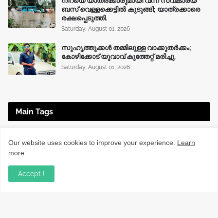
നിറയെ യാത്രക്കാരുമായി വന്ന സ്വകാര്യ
ബസ് വെള്ളക്കെട്ടിൽ കുടുങ്ങി; യാത്രക്കാരെ
രക്ഷപ്പെടുത്തി.
Saturday, August 01, 2026
സുഹൃത്തുക്കൾ തമ്മിലുള്ള വാക്കുതർക്കം;
കോഴിക്കോട് യുവാവ് കുത്തേറ്റ് മരിച്ചു.
Saturday, August 01, 2026
Main Tags
EDUCATION
(225)
ENTERTAINMENT
(67)
Our website uses cookies to improve your experience.
Learn
more
HEALTH
(136)
INTERNATIONAL
(125)
JOBS
(76)
KERALA NEWS
(1490)
KOZHIKODE
(1230)
Accept !
LOCAL NEWS
(1476)
NATIONAL
(282)
OBITUARY
(550)
SPORTS
(63)
TECHNOLOGY
(34)