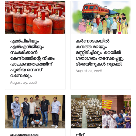
എൽപിജിയും
കർണാടകയിൽ
എൽഎൻജിയും
കനത്ത മഴയും
സംഭരിക്കാൻ
മണ്ണിടിച്ചിലും; റെയിൽ
കേന്ദ്രത്തിന്റെ നീക്കം;
ഗതാഗതം തടസപ്പെട്ടു,
പാചകവാതകത്തിന്
ട്രെയിനുകൾ റദ്ദാക്കി.
പുതിയ സെസ്
August 02, 2026
വന്നേക്കും.
August 05, 2026
ലക്ഷങ്ങളുടെ
നീറ്റ്