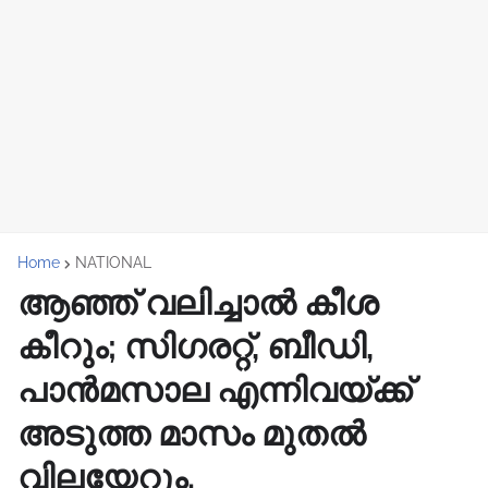
Home
NATIONAL
ആഞ്ഞ് വലിച്ചാൽ കീശ
കീറും; സിഗരറ്റ്, ബീഡി,
പാൻമസാല എന്നിവയ്ക്ക്
അടുത്ത മാസം മുതൽ
വിലയേറും.