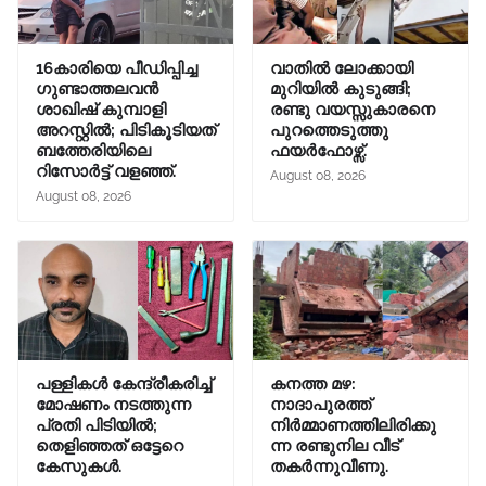
16കാരിയെ പീഡിപ്പിച്ച
വാതിൽ ലോക്കായി
ഗുണ്ടാത്തലവൻ
മുറിയിൽ കുടുങ്ങി;
ശാഖിഷ് കുമ്പാളി
രണ്ടു വയസ്സുകാരനെ
അറസ്റ്റിൽ; പിടികൂടിയത്
പുറത്തെടുത്തു
ബത്തേരിയിലെ
ഫയർഫോഴ്സ്.
റിസോർട്ട് വളഞ്ഞ്.
August 08, 2026
August 08, 2026
പള്ളികൾ കേന്ദ്രീകരിച്ച്
കനത്ത മഴ:
മോഷണം നടത്തുന്ന
നാദാപുരത്ത്
പ്രതി പിടിയിൽ;
നിർമ്മാണത്തിലിരിക്കു
തെളിഞ്ഞത് ഒട്ടേറെ
ന്ന രണ്ടുനില വീട്
കേസുകൾ.
തകർന്നുവീണു.