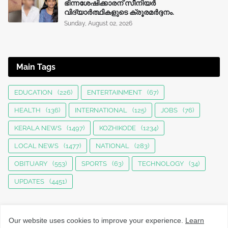
ഭിന്നശേഷിക്കാരന് സീനിയർ
വിദ്യാർത്ഥികളുടെ ക്രൂരമര്‍ദ്ദനം.
Sunday, August 02, 2026
Main Tags
EDUCATION
(226)
ENTERTAINMENT
(67)
HEALTH
(136)
INTERNATIONAL
(125)
JOBS
(76)
KERALA NEWS
(1497)
KOZHIKODE
(1234)
LOCAL NEWS
(1477)
NATIONAL
(283)
OBITUARY
(553)
SPORTS
(63)
TECHNOLOGY
(34)
UPDATES
(4451)
Our website uses cookies to improve your experience.
Learn