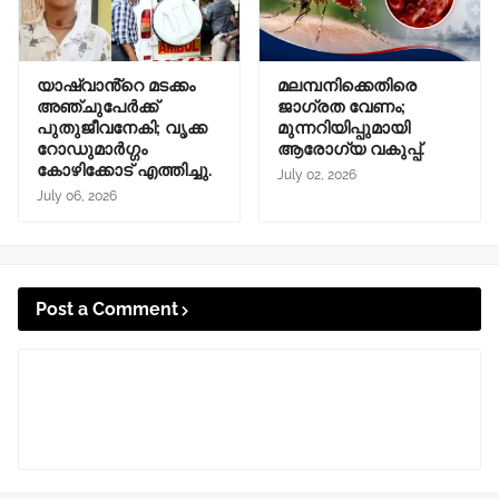
യാഷ്‌വാൻ്റെ മടക്കം
മലമ്പനിക്കെതിരെ
അഞ്ചുപേർക്ക്
ജാഗ്രത വേണം;
പുതുജീവനേകി; വൃക്ക
മുന്നറിയിപ്പുമായി
റോഡുമാർഗ്ഗം
ആരോഗ്യ വകുപ്പ്.
കോഴിക്കോട് എത്തിച്ചു.
July 02, 2026
July 06, 2026
Post a Comment