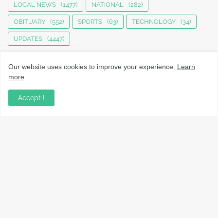
LOCAL NEWS
(1477)
NATIONAL
(282)
OBITUARY
(552)
SPORTS
(63)
TECHNOLOGY
(34)
UPDATES
(4447)
Our website uses cookies to improve your experience.
Learn
more
Accept !
നാട്ടുവാർത്തകൾ, തൊഴിൽ, വിദ്യാഭ്യാസം, വാണിജ്യം,
ടെക്നോളജി സംബന്ധമായ വാർത്തകൾ, പൊതു/ഗവൺമെൻ്റ്
അറിയിപ്പുകൾ, വിനോദം എന്നിവയും മറ്റും ഉൾക്കൊള്ളുന്ന,
വൈവിധ്യമാർന്നതും വിശ്വസനീയവുമായ
വാർത്തകൾക്കായുള്ള നിങ്ങളുടെ ഉറവിടം.