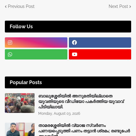
Previous Post
Next Post
Follow Us
Popular Posts
ബാലുശ്ശേരിയിൽ അനുമതിയില്ലാതെ
യുവതിയുടെ വീഡിയോ പകർത്തിയ യുവാവ്
പിടിയിലായി.
Monday, August 03, 2026
താമരശ്ശേരിയിൽ വ്യാജ സ്വർണം
പണയപ്പെടുത്തി പണം തട്ടാൻ ശ്രമം; രണ്ടുപേർ