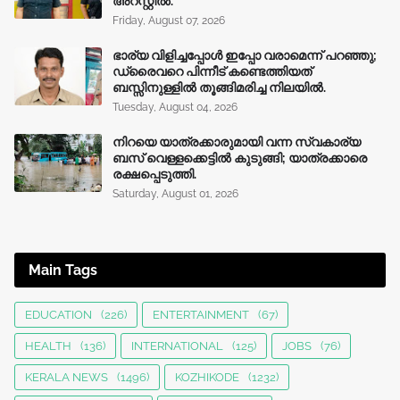
അറസ്റ്റിൽ.
Friday, August 07, 2026
ഭാര്യ വിളിച്ചപ്പോള്‍ ഇപ്പോ വരാമെന്ന് പറഞ്ഞു;
ഡ്രൈവറെ പിന്നീട് കണ്ടെത്തിയത്
ബസ്സിനുള്ളില്‍ തൂങ്ങിമരിച്ച നിലയിൽ.
Tuesday, August 04, 2026
നിറയെ യാത്രക്കാരുമായി വന്ന സ്വകാര്യ
ബസ് വെള്ളക്കെട്ടിൽ കുടുങ്ങി; യാത്രക്കാരെ
രക്ഷപ്പെടുത്തി.
Saturday, August 01, 2026
Main Tags
EDUCATION
(226)
ENTERTAINMENT
(67)
HEALTH
(136)
INTERNATIONAL
(125)
JOBS
(76)
KERALA NEWS
(1496)
KOZHIKODE
(1232)