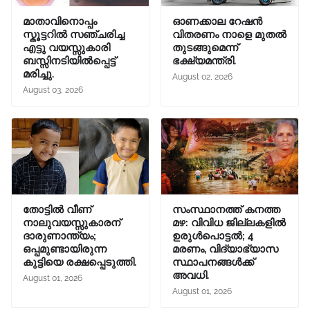
മാതാവിനൊപ്പം
ഓണക്കാല റേഷന്‍
സ്കൂട്ടറിൽ സഞ്ചരിച്ച
വിതരണം നാളെ മുതല്‍
എട്ടു വയസ്സുകാരി
തുടങ്ങുമെന്ന്
ബസ്സിനടിയിൽപ്പെട്ട്
ഭക്ഷ്യമന്ത്രി.
മരിച്ചു.
August 02, 2026
August 03, 2026
തോട്ടിൽ വീണ്
സംസ്ഥാനത്ത് കനത്ത
നാലുവയസ്സുകാരന്
മഴ: വിവിധ ജില്ലകളിൽ
ദാരുണാന്ത്യം;
ഉരുൾപൊട്ടൽ; 4
ഒപ്പമുണ്ടായിരുന്ന
മരണം, വിദ്യാഭ്യാസ
കുട്ടിയെ രക്ഷപ്പെടുത്തി.
സ്ഥാപനങ്ങൾക്ക്
അവധി.
August 01, 2026
August 01, 2026