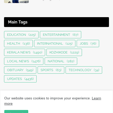
Main Tags
EDUCATION
(225)
ENTERTAINMENT
(67)
HEALTH
(136)
INTERNATIONAL
(125)
JOBS
(76)
KERALA NEWS
(1490)
KOZHIKODE
(1229)
LOCAL NEWS
(1476)
NATIONAL
(282)
OBITUARY
(549)
SPORTS
(63)
TECHNOLOGY
(34)
UPDATES
(4436)
Our website uses cookies to improve your experience.
Learn
more