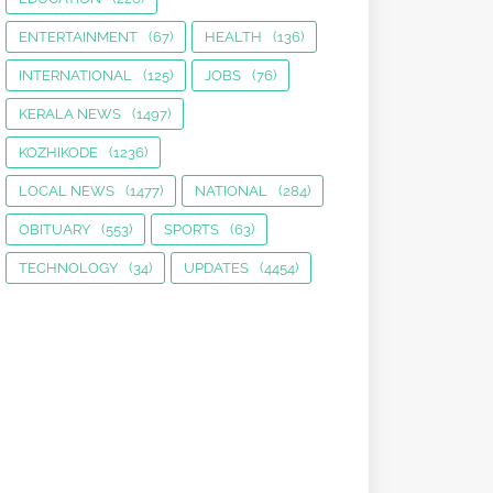
ENTERTAINMENT
(67)
HEALTH
(136)
INTERNATIONAL
(125)
JOBS
(76)
KERALA NEWS
(1497)
KOZHIKODE
(1236)
LOCAL NEWS
(1477)
NATIONAL
(284)
OBITUARY
(553)
SPORTS
(63)
TECHNOLOGY
(34)
UPDATES
(4454)