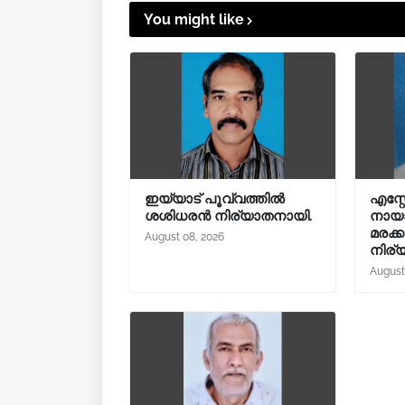
You might like
ഇയ്യാട് പൂവ്വത്തിൽ
എസ്റ്റേ
ശശിധരൻ നിര്യാതനായി.
നായാട
മരക്ക
August 08, 2026
നിര്
August