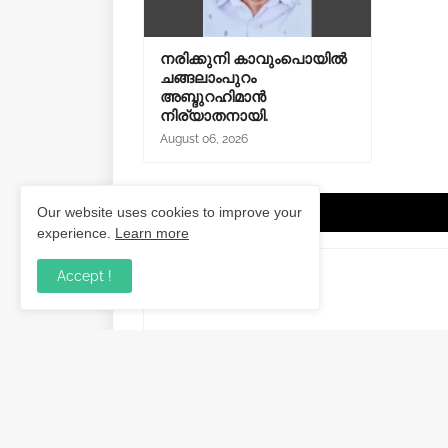
നരിക്കുനി കാവുംപൊയിൽ
ചങ്ങലാംപുറം
അബ്ദുറഹിമാൻ
നിര്യാതനായി.
August 06, 2026
Post a Comment
Our website uses cookies to improve your
experience.
Learn more
Accept !
Previous Post