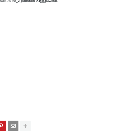
ലങ്ങാട് ജുമുഅത്ത് പള്ളിയിൽ.