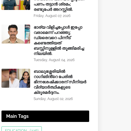
പണം തട്ടാൻ ശ്രമം;
രണ്ടുപേർ അറസ്റ്റിൽ.
Friday, August 07, 2026
ഭാര്യ വിളിച്ചപ്പോള്‍ ഇപ്പോ
വരാമെന്ന് പറഞ്ഞു;
ഡ്രൈവറെ പിന്നീട്
കണ്ടെത്തിയത്
ബസ്സിനുള്ളില്‍ തൂങ്ങിമരിച്ച
നിലയിൽ.
Tuesday, August 04, 2026
ബാലുശ്ശേരിയിൽ
റാഗിങിൻ്റെ പേരിൽ
ഭിന്നശേഷിക്കാരന് സീനിയർ
വിദ്യാർത്ഥികളുടെ
ക്രൂരമര്‍ദ്ദനം.
Sunday, August 02, 2026
Main Tags
EDUCATION
(226)