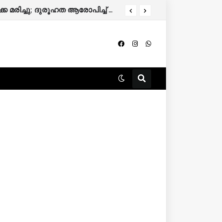
വാടകവീട്ടില്‍ അബോധാവസ്ഥയില്‍ കണ്ടെത്തിയ ഗര്‍ഭിണി ചികിത്സയിലിരിക്കെ മരിച്ചു; ദുരൂഹത ആരോപിച്ച് കുടുംബം.