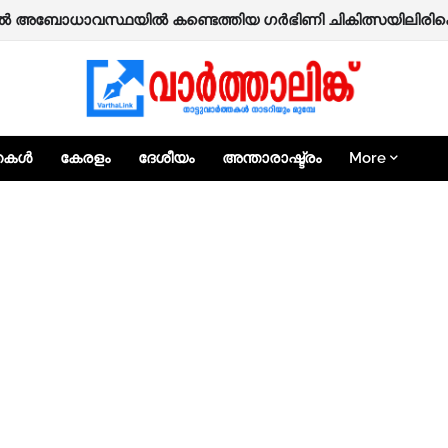
ടിയിലെ ആക്രിക്കടയിൽ സംഘർഷം; നാലുപേർക്ക് പരിക്ക്.
്തകൾ
കേരളം
ദേശീയം
അന്താരാഷ്ട്രം
More