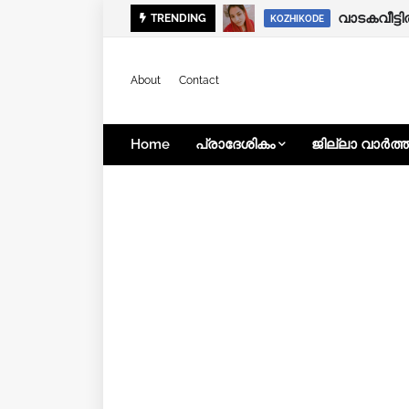
കൊയിലാണ്
TRENDING
KOZHIKODE
KOZHIKODE
About
Contact
Home
പ്രാദേശികം
ജില്ലാ വാർത