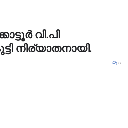
കോട്ടൂർ വി.പി
്ടി നിര്യാതനായി.
0