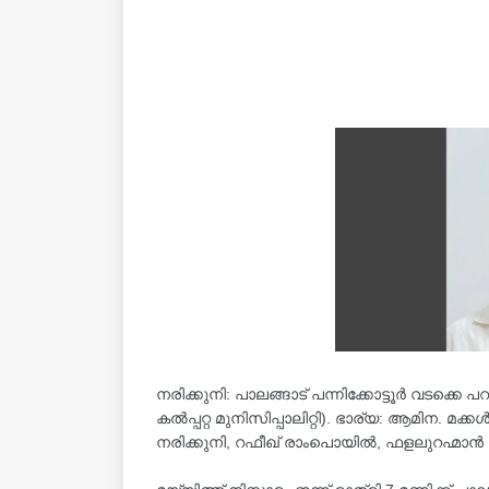
നരിക്കുനി: പാലങ്ങാട് പന്നിക്കോട്ടൂർ വടക്കെ പറ
കൽപ്പറ്റ മുനിസിപ്പാലിറ്റി). ഭാര്യ: ആമിന. മക
നരിക്കുനി, റഫീഖ് രാംപൊയിൽ, ഫളലുറഹ്മാൻ ച