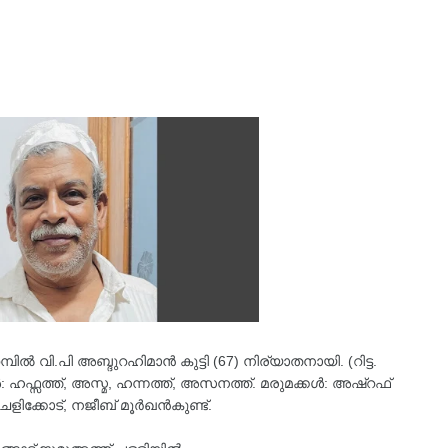
മ്പിൽ വി.പി അബ്ദുറഹിമാൻ കുട്ടി (67) നിര്യാതനായി. (റിട്ട.
്കൾ: ഹഫ്സത്ത്, അസ്മ, ഹന്നത്ത്, അസനത്ത്. മരുമക്കൾ: അഷ്റഫ്
ളിക്കോട്, നജീബ് മൂർഖൻകുണ്ട്.