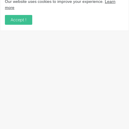
Our website uses cookies to improve your experience.
Learn
more
Accept !
നാട്ടുവാർത്തകൾ, തൊഴിൽ, വിദ്യാഭ്യാസം, വാണിജ്യം,
ടെക്നോളജി സംബന്ധമായ വാർത്തകൾ, പൊതു/ഗവൺമെൻ്റ്
അറിയിപ്പുകൾ, വിനോദം എന്നിവയും മറ്റും ഉൾക്കൊള്ളുന്ന,
വൈവിധ്യമാർന്നതും വിശ്വസനീയവുമായ
വാർത്തകൾക്കായുള്ള നിങ്ങളുടെ ഉറവിടം.
Copyright ©
2026
VarthaLink