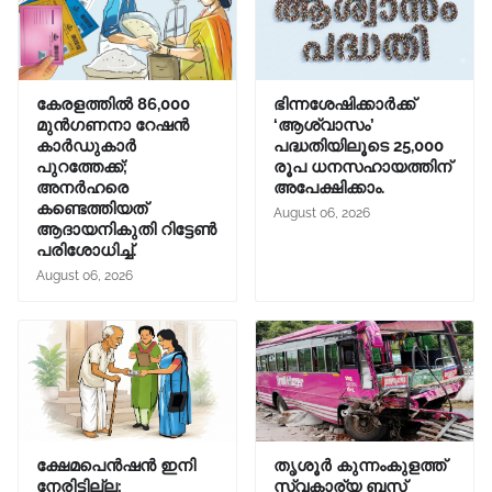
കേരളത്തിൽ 86,000
ഭിന്നശേഷിക്കാർക്ക്
മുൻഗണനാ റേഷൻ
‘ആശ്വാസം’
കാർഡുകാർ
പദ്ധതിയിലൂടെ 25,000
പുറത്തേക്ക്;
രൂപ ധനസഹായത്തിന്
അനർഹരെ
അപേക്ഷിക്കാം.
കണ്ടെത്തിയത്
August 06, 2026
ആദായനികുതി റിട്ടേൺ
പരിശോധിച്ച്.
August 06, 2026
ക്ഷേമപെൻഷൻ ഇനി
തൃശൂർ കുന്നംകുളത്ത്
നേരിട്ടില്ല;
സ്വകാര്യ ബസ്