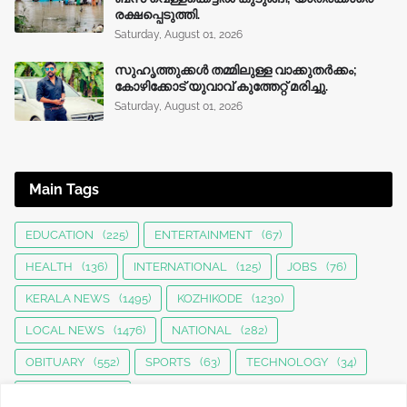
രക്ഷപ്പെടുത്തി.
Saturday, August 01, 2026
സുഹൃത്തുക്കൾ തമ്മിലുള്ള വാക്കുതർക്കം;
കോഴിക്കോട് യുവാവ് കുത്തേറ്റ് മരിച്ചു.
Saturday, August 01, 2026
Main Tags
EDUCATION
(225)
ENTERTAINMENT
(67)
HEALTH
(136)
INTERNATIONAL
(125)
JOBS
(76)
KERALA NEWS
(1495)
KOZHIKODE
(1230)
LOCAL NEWS
(1476)
NATIONAL
(282)
OBITUARY
(552)
SPORTS
(63)
TECHNOLOGY
(34)
UPDATES
(4442)