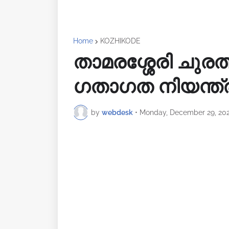
Home
KOZHIKODE
താമരശ്ശേരി ചുര
ഗതാഗത നിയന്ത്
by
webdesk
•
Monday, December 29, 20