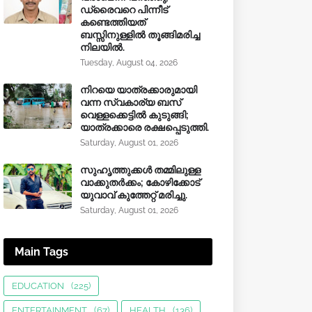
ഡ്രൈവറെ പിന്നീട്
കണ്ടെത്തിയത്
ബസ്സിനുള്ളില്‍ തൂങ്ങിമരിച്ച
നിലയിൽ.
Tuesday, August 04, 2026
നിറയെ യാത്രക്കാരുമായി
വന്ന സ്വകാര്യ ബസ്
വെള്ളക്കെട്ടിൽ കുടുങ്ങി;
യാത്രക്കാരെ രക്ഷപ്പെടുത്തി.
Saturday, August 01, 2026
സുഹൃത്തുക്കൾ തമ്മിലുള്ള
വാക്കുതർക്കം; കോഴിക്കോട്
യുവാവ് കുത്തേറ്റ് മരിച്ചു.
Saturday, August 01, 2026
Main Tags
EDUCATION
(225)
ENTERTAINMENT
(67)
HEALTH
(136)