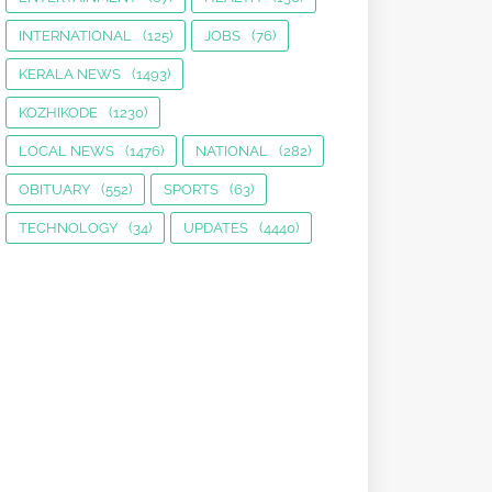
INTERNATIONAL
(125)
JOBS
(76)
KERALA NEWS
(1493)
KOZHIKODE
(1230)
LOCAL NEWS
(1476)
NATIONAL
(282)
OBITUARY
(552)
SPORTS
(63)
TECHNOLOGY
(34)
UPDATES
(4440)