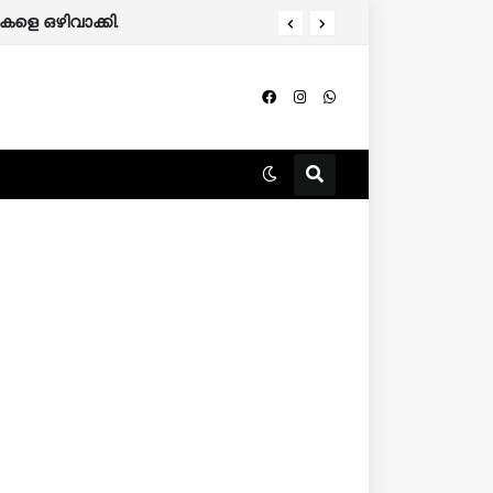
കളെ ഒഴിവാക്കി.
തൃശൂർ കുന്നംകുളത്ത് സ്വകാര്യ ബസ് ഒന്നിലധികം വാഹനങ്ങളിൽ ഇടിച്ച് അപകടം: 2 പേർ മരിച്ചു, 25 പേർക്ക് പരിക്ക്.