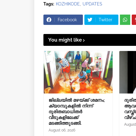
Tags:
KOZHIKODE
UPDATES
Facebook
Twitter
You might like
ജില്ലയിൽ മഴയ്ക്ക് ശമനം;
ദുരി
ക്യാമ്പുകളിൽ നിന്ന്
ആവശ്
ദുരിതബാധിതർ
വസ്ത്
വീടുകളിലേക്ക്
വീഴ്
മടങ്ങിത്തുടങ്ങി.
August
August 06, 2026