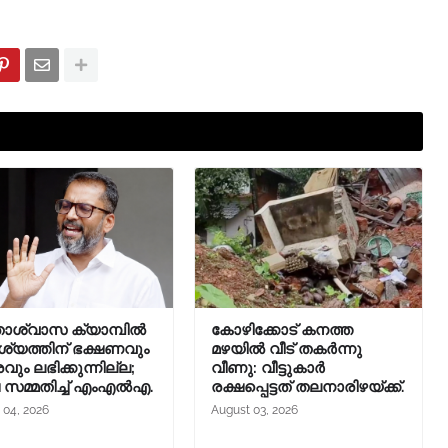
താശ്വാസ ക്യാമ്പിൽ
കോഴിക്കോട് കനത്ത
യത്തിന് ഭക്ഷണവും
മഴയിൽ വീട് തകർന്നു
രവും ലഭിക്കുന്നില്ല;
വീണു: വീട്ടുകാർ
ച സമ്മതിച്ച് എംഎൽഎ.
രക്ഷപ്പെട്ടത് തലനാരിഴയ്ക്ക്.
 04, 2026
August 03, 2026