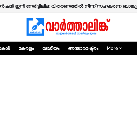
െൻഷൻ ഇനി നേരിട്ടില്ല; വിതരണത്തിൽ നിന്ന് സഹകരണ ബാങ്കു
്തകൾ
കേരളം
ദേശീയം
അന്താരാഷ്ട്രം
More