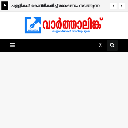
പള്ളികൾ കേന്ദ്രീകരിച്ച് മോഷണം നടത്തുന്ന
പ്രതി പിടിയിൽ; തെളിഞ്ഞത് ഒട്ടേറെ കേസുകൾ.