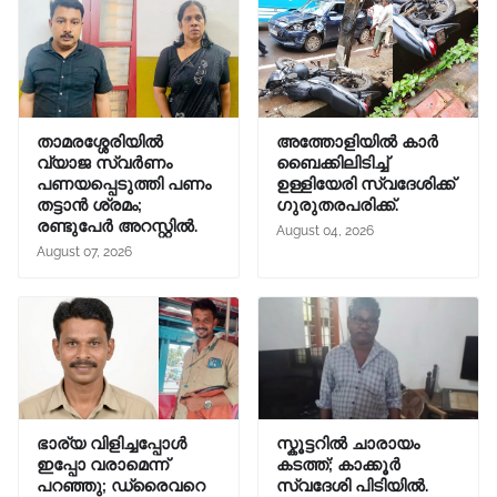
താമരശ്ശേരിയിൽ
അത്തോളിയിൽ കാർ
വ്യാജ സ്വർണം
ബൈക്കിലിടിച്ച്
പണയപ്പെടുത്തി പണം
ഉള്ളിയേരി സ്വദേശിക്ക്
തട്ടാൻ ശ്രമം;
ഗുരുതരപരിക്ക്.
രണ്ടുപേർ അറസ്റ്റിൽ.
August 04, 2026
August 07, 2026
ഭാര്യ വിളിച്ചപ്പോള്‍
സ്കൂട്ടറിൽ ചാരായം
ഇപ്പോ വരാമെന്ന്
കടത്ത്; കാക്കൂർ
പറഞ്ഞു; ഡ്രൈവറെ
സ്വദേശി പിടിയിൽ.