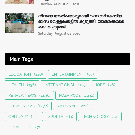
Tuesday, August 04, 2026
നിറയെ യാത്രക്കാരുമായി വന്ന സ്വകാര്യ
ബസ് വെള്ളക്കെട്ടിൽ കുടുങ്ങി; യാത്രക്കാരെ
രക്ഷപ്പെടുത്തി.
Saturday, August 01, 2026
Main Tags
EDUCATION
(226)
ENTERTAINMENT
(67)
HEALTH
(136)
INTERNATIONAL
(125)
JOBS
(76)
KERALA NEWS
(1496)
KOZHIKODE
(1232)
LOCAL NEWS
(1477)
NATIONAL
(282)
OBITUARY
(552)
SPORTS
(63)
TECHNOLOGY
(34)
UPDATES
(4447)