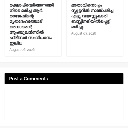
രക്ഷാപ്രവർത്തനത്തി
മാതാവിനൊപ്പം
നിടെ മരിച്ച ആർ.
സ്കൂട്ടറിൽ സഞ്ചരിച്ച
രാജേഷിന്റെ
എട്ടു വയസ്സുകാരി
മൃതദേഹത്തോട്
ബസ്സിനടിയിൽപ്പെട്ട്
അനാദരവ്;
മരിച്ചു.
ആംബുലൻസിൽ
August 03, 2026
ഫ്രീസർ സംവിധാനം
ഇല്ല.
August 06, 2026
Post a Comment