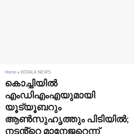
Home
KERALA NEWS
കൊച്ചിയിൽ
എംഡിഎംഎയുമായി
യൂട്യൂബറും
ആൺസുഹൃത്തും പിടിയിൽ;
നടൻ്റെ മാനേജറെന്ന്