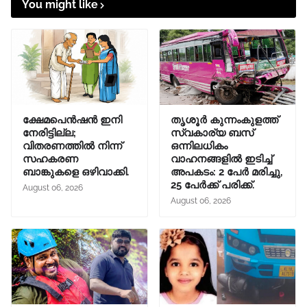
You might like
ക്ഷേമപെൻഷൻ ഇനി
തൃശൂർ കുന്നംകുളത്ത്
നേരിട്ടില്ല;
സ്വകാര്യ ബസ്
വിതരണത്തിൽ നിന്ന്
ഒന്നിലധികം
സഹകരണ
വാഹനങ്ങളിൽ ഇടിച്ച്
ബാങ്കുകളെ ഒഴിവാക്കി.
അപകടം: 2 പേർ മരിച്ചു,
25 പേർക്ക് പരിക്ക്.
August 06, 2026
August 06, 2026