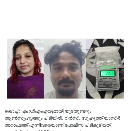
കൊച്ചി: എംഡിഎംഎയുമായി യൂട്യൂബറും
ആൺസുഹൃത്തും പിടിയിൽ. റിൻസി, സുഹൃത്ത് യാസിർ
അറാഫത്ത് എന്നിവരെയാണ് പോലീസ് പിടികൂടിയത്.