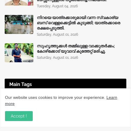
Tuesday, August 04, 2026
നിറയെ യാത്രക്കാരുമായി വന്ന സ്വകാര്യ
ബസ് വെള്ളക്കെട്ടിൽ കുടുങ്ങി; യാത്രക്കാരെ
രക്ഷപ്പെടുത്തി.
Saturday, August 01, 2026
സുഹൃത്തുക്കൾ തമ്മിലുള്ള വാക്കുതർക്കം;
കോഴിക്കോട് യുവാവ് കുത്തേറ്റ് മരിച്ചു.
Saturday, August 01, 2026
Main Tags
Our website uses cookies to improve your experience.
Learn
EDUCATION
(225)
ENTERTAINMENT
(67)
more
HEALTH
(136)
INTERNATIONAL
(125)
JOBS
(76)
Accept !
KERALA NEWS
(1493)
KOZHIKODE
(1230)
LOCAL NEWS
(1476)
NATIONAL
(282)