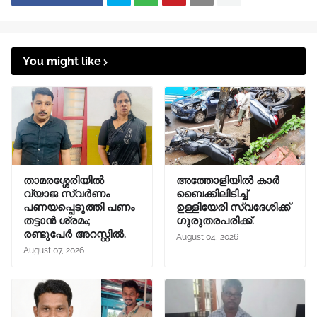
You might like
താമരശ്ശേരിയിൽ
അത്തോളിയിൽ കാർ
വ്യാജ സ്വർണം
ബൈക്കിലിടിച്ച്
പണയപ്പെടുത്തി പണം
ഉള്ളിയേരി സ്വദേശിക്ക്
തട്ടാൻ ശ്രമം;
ഗുരുതരപരിക്ക്.
രണ്ടുപേർ അറസ്റ്റിൽ.
August 04, 2026
August 07, 2026