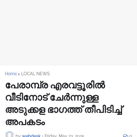
Home
LOCAL NEWS
പേരാമ്പ്ര എരവട്ടൂരില്‍
വീടിനോട് ചേര്‍ന്നുള്ള
അടുക്കള ഭാഗത്ത് തീപിടിച്ച്
അപകടം
by
webdesk
•
Friday, May 23, 2025
0