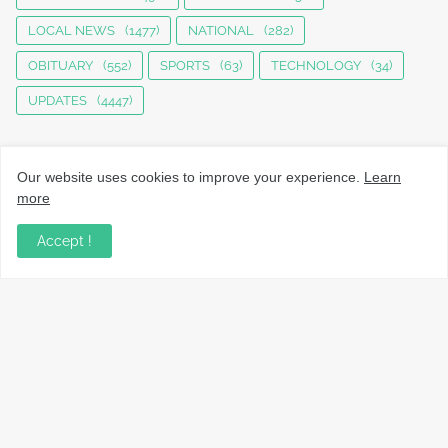
LOCAL NEWS
(1477)
NATIONAL
(282)
OBITUARY
(552)
SPORTS
(63)
TECHNOLOGY
(34)
UPDATES
(4447)
Our website uses cookies to improve your experience.
Learn
more
Accept !
നാട്ടുവാർത്തകൾ, തൊഴിൽ, വിദ്യാഭ്യാസം, വാണിജ്യം,
ടെക്നോളജി സംബന്ധമായ വാർത്തകൾ, പൊതു/ഗവൺമെൻ്റ്
അറിയിപ്പുകൾ, വിനോദം എന്നിവയും മറ്റും ഉൾക്കൊള്ളുന്ന,
വൈവിധ്യമാർന്നതും വിശ്വസനീയവുമായ
വാർത്തകൾക്കായുള്ള നിങ്ങളുടെ ഉറവിടം.