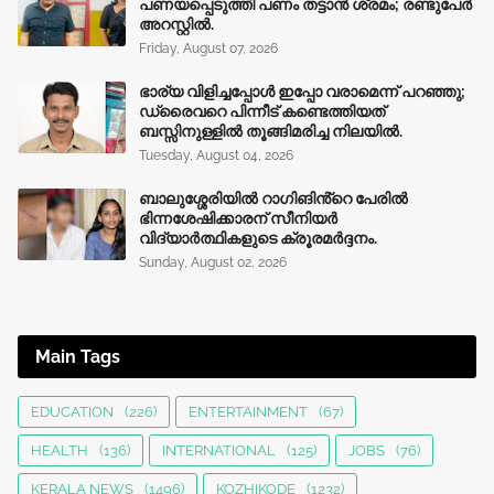
പണയപ്പെടുത്തി പണം തട്ടാൻ ശ്രമം; രണ്ടുപേർ
അറസ്റ്റിൽ.
Friday, August 07, 2026
ഭാര്യ വിളിച്ചപ്പോള്‍ ഇപ്പോ വരാമെന്ന് പറഞ്ഞു;
ഡ്രൈവറെ പിന്നീട് കണ്ടെത്തിയത്
ബസ്സിനുള്ളില്‍ തൂങ്ങിമരിച്ച നിലയിൽ.
Tuesday, August 04, 2026
ബാലുശ്ശേരിയിൽ റാഗിങിൻ്റെ പേരിൽ
ഭിന്നശേഷിക്കാരന് സീനിയർ
വിദ്യാർത്ഥികളുടെ ക്രൂരമര്‍ദ്ദനം.
Sunday, August 02, 2026
Main Tags
EDUCATION
(226)
ENTERTAINMENT
(67)
HEALTH
(136)
INTERNATIONAL
(125)
JOBS
(76)
KERALA NEWS
(1496)
KOZHIKODE
(1232)