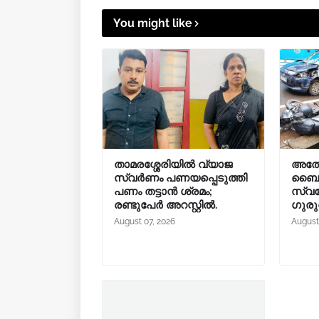
You might like
താമരശ്ശേരിയിൽ വ്യാജ
അത്
സ്വർണം പണയപ്പെടുത്തി
ബൈക്ക
പണം തട്ടാൻ ശ്രമം;
സ്വദേ
രണ്ടുപേർ അറസ്റ്റിൽ.
ഗുരു
August 07, 2026
August