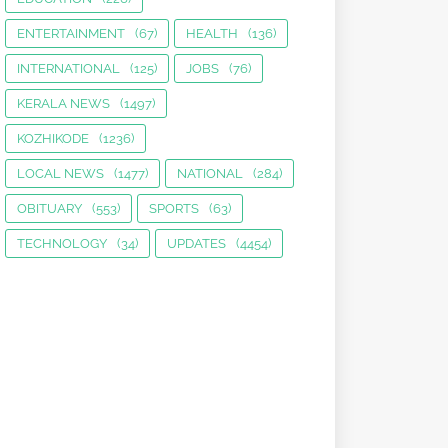
ENTERTAINMENT
(67)
HEALTH
(136)
INTERNATIONAL
(125)
JOBS
(76)
KERALA NEWS
(1497)
KOZHIKODE
(1236)
LOCAL NEWS
(1477)
NATIONAL
(284)
OBITUARY
(553)
SPORTS
(63)
TECHNOLOGY
(34)
UPDATES
(4454)