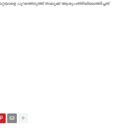
കേറ്റയാളെ പുറത്തെടുത്ത് താലൂക്ക് ആശുപത്രിയിലെത്തിച്ചത്.