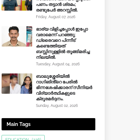
പണം തട്ടാൻ ശ്രമം;
രണ്ടുപേർ അറസ്റ്റിൽ.
Friday, August 07, 2026
ഭാര്യ വിളിച്ചപ്പോള്‍ ഇപ്പോ
വരാമെന്ന് പറഞ്ഞു;
ഡ്രൈവറെ പിന്നീട്
കണ്ടെത്തിയത്
ബസ്സിനുള്ളില്‍ തൂങ്ങിമരിച്ച
നിലയിൽ.
Tuesday, August 04, 2026
ബാലുശ്ശേരിയിൽ
റാഗിങിൻ്റെ പേരിൽ
ഭിന്നശേഷിക്കാരന് സീനിയർ
വിദ്യാർത്ഥികളുടെ
ക്രൂരമര്‍ദ്ദനം.
Sunday, August 02, 2026
Main Tags
EDUCATION
(226)