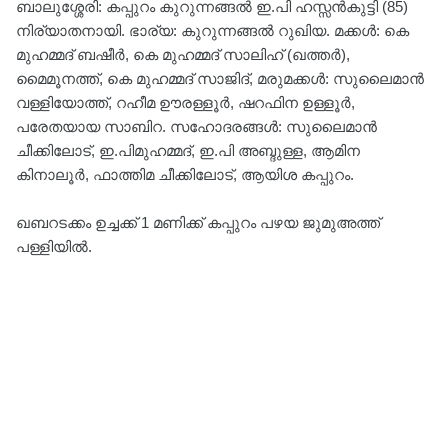
ബാലുശ്ശേരി: കപ്പുറം കുറുന്നങ്ങൽ ഇ.പി ഹസ്സൻകുട്ടി (85)
നിര്യാതനായി. ഭാര്യ: കുറുന്നങ്ങൽ റുഖിയ. മക്കൾ: കെ
മുഹമ്മദ് ബഷീർ, കെ മുഹമ്മദ് സാലിഹ് (ഖത്തർ),
മൈമൂനത്ത്, കെ മുഹമ്മദ് സാജിദ്, മരുമക്കൾ: സുലൈമാൻ
വള്ളിയോത്ത്, റഹീമ ഊരള്ളൂർ, ഷറഫിന ഉള്ളൂർ,
പരേതയായ സാബിറ. സഹോദരങ്ങൾ: സുലൈമാൻ
ചീക്കിലോട്, ഇ.പിമുഹമ്മദ്, ഇ.പി അബ്ദുള്ള, ആമിന
കിനാലൂർ, ഫാത്തിമ ചീക്കിലോട്, ആയിശ കപ്പുറം.
ഖബറടക്കം ഉച്ചക്ക് 1 മണിക്ക് കപ്പുറം പഴയ ജുമുഅത്ത്
പള്ളിയിൽ.