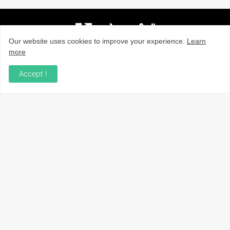
Our website uses cookies to improve your experience.
Learn
more
നാട്ടുവാർത്തകൾ, തൊഴിൽ, വിദ്യാഭ്യാസം, വാണിജ്യം,
ടെക്നോളജി സംബന്ധമായ വാർത്തകൾ, പൊതു/ഗവൺമെൻ്റ്
Accept !
അറിയിപ്പുകൾ, വിനോദം എന്നിവയും മറ്റും ഉൾക്കൊള്ളുന്ന,
വൈവിധ്യമാർന്നതും വിശ്വസനീയവുമായ
വാർത്തകൾക്കായുള്ള നിങ്ങളുടെ ഉറവിടം.
Copyright ©
2026
VarthaLink
Home
About Us
Contact Us
Privacy policy