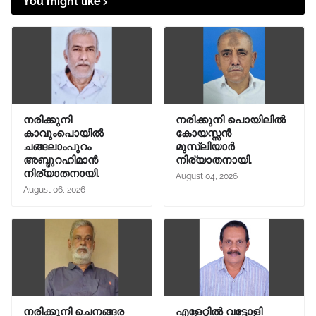
You might like
നരിക്കുനി
നരിക്കുനി പൊയിലിൽ
കാവുംപൊയിൽ
കോയസ്സൻ
ചങ്ങലാംപുറം
മുസ്ലിയാർ
അബ്ദുറഹിമാൻ
നിര്യാതനായി.
നിര്യാതനായി.
August 04, 2026
August 06, 2026
നരിക്കുനി ചെനങ്ങര
എളേറ്റിൽ വട്ടോളി