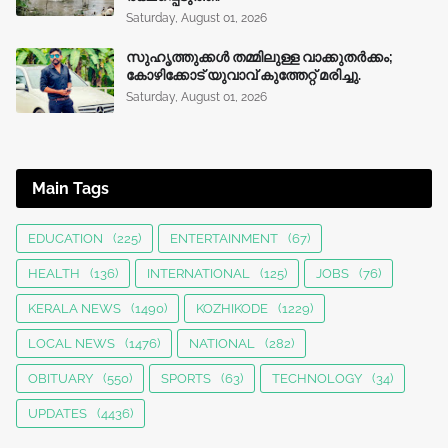
Saturday, August 01, 2026
സുഹൃത്തുക്കൾ തമ്മിലുള്ള വാക്കുതർക്കം;
കോഴിക്കോട് യുവാവ് കുത്തേറ്റ് മരിച്ചു.
Saturday, August 01, 2026
Main Tags
EDUCATION
(225)
ENTERTAINMENT
(67)
HEALTH
(136)
INTERNATIONAL
(125)
JOBS
(76)
KERALA NEWS
(1490)
KOZHIKODE
(1229)
LOCAL NEWS
(1476)
NATIONAL
(282)
OBITUARY
(550)
SPORTS
(63)
TECHNOLOGY
(34)
UPDATES
(4436)