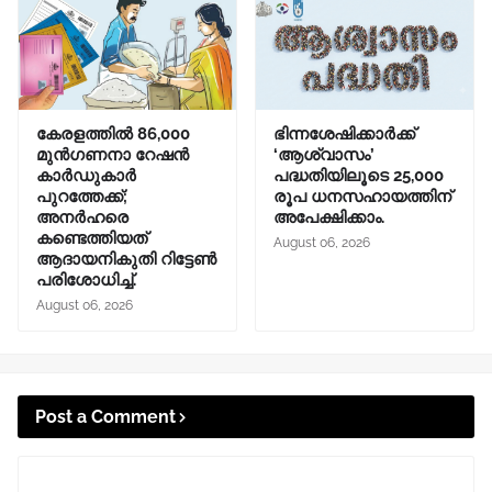
കേരളത്തിൽ 86,000
ഭിന്നശേഷിക്കാർക്ക്
മുൻഗണനാ റേഷൻ
‘ആശ്വാസം’
കാർഡുകാർ
പദ്ധതിയിലൂടെ 25,000
പുറത്തേക്ക്;
രൂപ ധനസഹായത്തിന്
അനർഹരെ
അപേക്ഷിക്കാം.
കണ്ടെത്തിയത്
August 06, 2026
ആദായനികുതി റിട്ടേൺ
പരിശോധിച്ച്.
August 06, 2026
Post a Comment