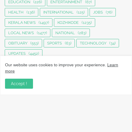
EDUCATION
(226)
ENTERTAINMENT
(67)
HEALTH
(136)
INTERNATIONAL
(125)
JOBS
(76)
KERALA NEWS
(1497)
KOZHIKODE
(1235)
LOCAL NEWS
(1477)
NATIONAL
(283)
OBITUARY
(553)
SPORTS
(63)
TECHNOLOGY
(34)
UPDATES
(4452)
Our website uses cookies to improve your experience.
Learn
more
Accept !
നാട്ടുവാർത്തകൾ, തൊഴിൽ, വിദ്യാഭ്യാസം, വാണിജ്യം,
ടെക്നോളജി സംബന്ധമായ വാർത്തകൾ, പൊതു/ഗവൺമെൻ്റ്
അറിയിപ്പുകൾ, വിനോദം എന്നിവയും മറ്റും ഉൾക്കൊള്ളുന്ന,
വൈവിധ്യമാർന്നതും വിശ്വസനീയവുമായ
വാർത്തകൾക്കായുള്ള നിങ്ങളുടെ ഉറവിടം.