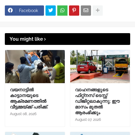
Facebook
You might like
വയനാട്ടിൽ
വാഹനങ്ങളുടെ
കാട്ടാനയുടെ
ഫിറ്റ്‌നസ് ടെസ്റ്റ്
ആക്രമണത്തിൽ
ഡിജിറ്റലാകുന്നു; ഈ
വീട്ടമ്മയ്ക്ക് പരിക്ക്.
മാസം മുതൽ
ആരംഭിക്കും
August 08, 2026
August 07, 2026