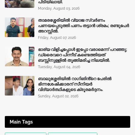
പിടിയിലായി.
Monday, August 03, 2026
താമരശ്ശേരിയിൽ വ്യാജ സ്വർണം
പണയപ്പെടുത്തി പണം തട്ടാൻ ശ്രമം; രണ്ടുപേർ
അറസ്റ്റിൽ.
Friday, August 07, 2026
ഭാര്യ വിളിച്ചപ്പോള്‍ ഇപ്പോ വരാമെന്ന് പറഞ്ഞു;
ഡ്രൈവറെ പിന്നീട് കണ്ടെത്തിയത്
ബസ്സിനുള്ളില്‍ തൂങ്ങിമരിച്ച നിലയിൽ.
Tuesday, August 04, 2026
ബാലുശ്ശേരിയിൽ റാഗിങിൻ്റെ പേരിൽ
ഭിന്നശേഷിക്കാരന് സീനിയർ
വിദ്യാർത്ഥികളുടെ ക്രൂരമര്‍ദ്ദനം.
Sunday, August 02, 2026
Main Tags