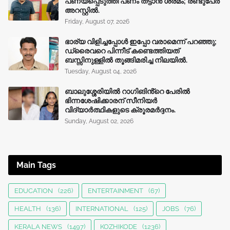
പണയപ്പെടുത്തി പണം തട്ടാൻ ശ്രമം; രണ്ടുപേർ
അറസ്റ്റിൽ.
Friday, August 07, 2026
ഭാര്യ വിളിച്ചപ്പോള്‍ ഇപ്പോ വരാമെന്ന് പറഞ്ഞു;
ഡ്രൈവറെ പിന്നീട് കണ്ടെത്തിയത്
ബസ്സിനുള്ളില്‍ തൂങ്ങിമരിച്ച നിലയിൽ.
Tuesday, August 04, 2026
ബാലുശ്ശേരിയിൽ റാഗിങിൻ്റെ പേരിൽ
ഭിന്നശേഷിക്കാരന് സീനിയർ
വിദ്യാർത്ഥികളുടെ ക്രൂരമര്‍ദ്ദനം.
Sunday, August 02, 2026
Main Tags
EDUCATION
(226)
ENTERTAINMENT
(67)
HEALTH
(136)
INTERNATIONAL
(125)
JOBS
(76)
KERALA NEWS
(1497)
KOZHIKODE
(1236)