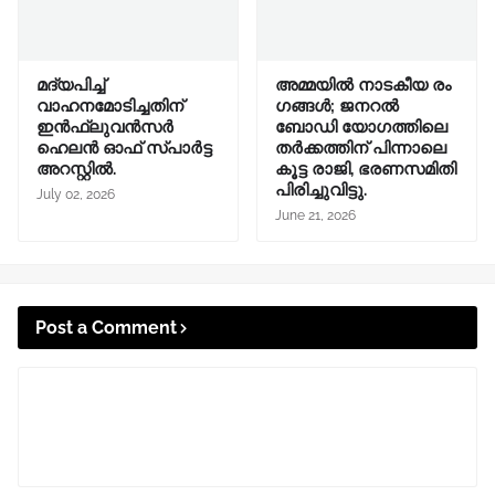
മദ്യപിച്ച്
അമ്മയിൽ നാടകീയ രം​
വാഹനമോടിച്ചതിന്
ഗങ്ങൾ; ജനറൽ
ഇൻഫ്ലുവൻസർ
ബോഡി യോഗത്തിലെ
ഹെലൻ ഓഫ് സ്പാർട്ട
തർക്കത്തിന് പിന്നാലെ
അറസ്റ്റിൽ.
കൂട്ട രാജി, ഭരണസമിതി
പിരിച്ചുവിട്ടു.
July 02, 2026
June 21, 2026
Post a Comment