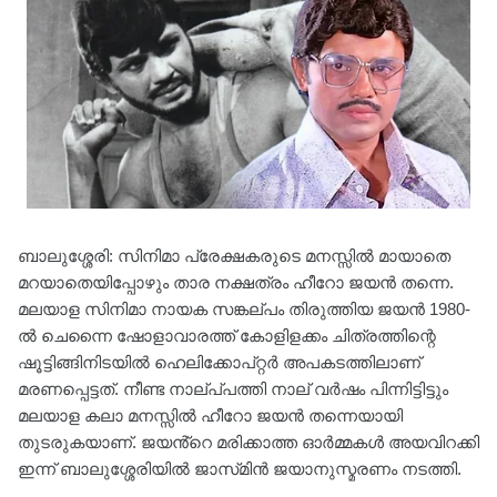
ബാലുശ്ശേരി: സിനിമാ പ്രേക്ഷകരുടെ മനസ്സിൽ മായാതെ
മറയാതെയിപ്പോഴും താര നക്ഷത്രം ഹീറോ ജയൻ തന്നെ.
മലയാള സിനിമാ നായക സങ്കല്പം തിരുത്തിയ ജയൻ 1980-
ൽ ചെന്നൈ ഷോളാവാരത്ത് കോളിളക്കം ചിത്രത്തിന്റെ
ഷൂട്ടിങ്ങിനിടയിൽ ഹെലിക്കോപ്റ്റർ അപകടത്തിലാണ്
മരണപ്പെട്ടത്. നീണ്ട നാല്പ്‌പത്തി നാല് വർഷം പിന്നിട്ടിട്ടും
മലയാള കലാ മനസ്സിൽ ഹീറോ ജയൻ തന്നെയായി
തുടരുകയാണ്. ജയൻ്റെ മരിക്കാത്ത ഓർമ്മകൾ അയവിറക്കി
ഇന്ന് ബാലുശ്ശേരിയിൽ ജാസ്‌മിൻ ജയാനുസ്മരണം നടത്തി.