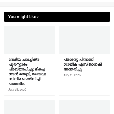
You might like
ദേശീയ ചലച്ചിത്ര
പ്രശസ്ത പിന്നണി
പുരസ്കാരം
ഗായിക എസ്.ജാനകി
പ്രഖ്യാപിച്ചു; മികച്ച
അന്തരിച്ചു
നടൻ മമ്മൂട്ടി, മലയാള
July 11, 2026
സിനിമ ഫെമിനിച്ചി
ഫാത്തിമ.
July 18, 2026