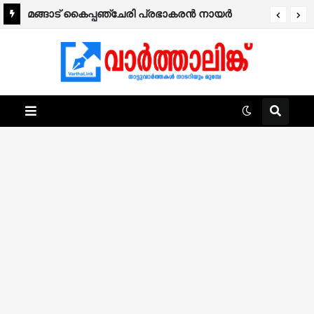
മങ്ങാട്‌ കൈപ്പഞ്ചേരി പ്രഭാകരന്‍ നായർ
നിര്യാതനായി.