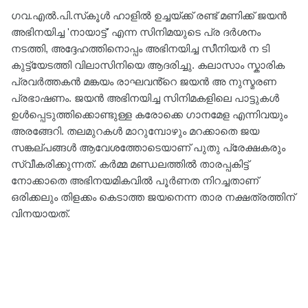
ഗവ.എൽ.പി.സ്‌കൂൾ ഹാളിൽ ഉച്ചയ്ക്ക് രണ്ട് മണിക്ക് ജയൻ
അഭിനയിച്ച 'നായാട്ട്' എന്ന സിനിമയുടെ പ്ര ദർശനം
നടത്തി, അദ്ദേഹത്തിനൊപ്പം അഭിനയിച്ച സീനിയർ ന ടി
കുട്ട്യേടത്തി വിലാസിനിയെ ആദരിച്ചു. കലാസാം സ്കാരിക
പ്രവർത്തകൻ മങ്കയം രാഘവൻ്റെ ജയൻ അ നുസ്മ‌രണ
പ്രഭാഷണം. ജയൻ അഭിനയിച്ച സിനിമകളിലെ പാട്ടുകൾ
ഉൾപ്പെടുത്തിക്കൊണ്ടുള്ള കരോക്കെ ഗാനമേള എന്നിവയും
അരങ്ങേറി. തലമുറകൾ മാറുമ്പോഴും മറക്കാതെ ജയ
സങ്കല്‌പങ്ങൾ ആവേശത്തോടെയാണ് പുതു പ്രേക്ഷകരും
സ്വീകരിക്കുന്നത്. കർമ്മ മണ്ഡലത്തിൽ താരപ്പകിട്ട്
നോക്കാതെ അഭിനയമികവിൽ പൂർണത നിറച്ചതാണ്
ഒരിക്കലും തിളക്കം കെടാത്ത ജയനെന്ന താര നക്ഷത്രത്തിന്
വിനയായത്.