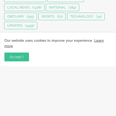
LOCAL NEWS
(1478)
NATIONAL
(284)
OBITUARY
(555)
SPORTS
(63)
TECHNOLOGY
(34)
UPDATES
(4455)
Our website uses cookies to improve your experience.
Learn
more
Accept !
നാട്ടുവാർത്തകൾ, തൊഴിൽ, വിദ്യാഭ്യാസം, വാണിജ്യം,
ടെക്നോളജി സംബന്ധമായ വാർത്തകൾ, പൊതു/ഗവൺമെൻ്റ്
അറിയിപ്പുകൾ, വിനോദം എന്നിവയും മറ്റും ഉൾക്കൊള്ളുന്ന,
വൈവിധ്യമാർന്നതും വിശ്വസനീയവുമായ
വാർത്തകൾക്കായുള്ള നിങ്ങളുടെ ഉറവിടം.