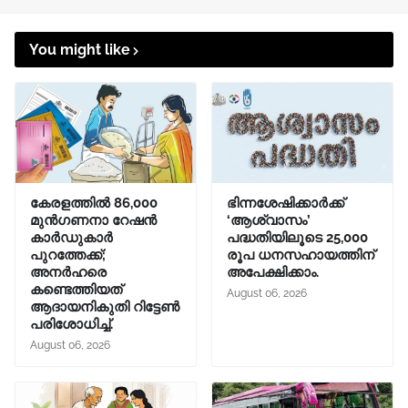
You might like
കേരളത്തിൽ 86,000
ഭിന്നശേഷിക്കാർക്ക്
മുൻഗണനാ റേഷൻ
‘ആശ്വാസം’
കാർഡുകാർ
പദ്ധതിയിലൂടെ 25,000
പുറത്തേക്ക്;
രൂപ ധനസഹായത്തിന്
അനർഹരെ
അപേക്ഷിക്കാം.
കണ്ടെത്തിയത്
August 06, 2026
ആദായനികുതി റിട്ടേൺ
പരിശോധിച്ച്.
August 06, 2026