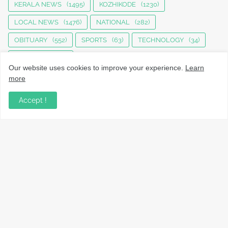
KERALA NEWS
(1495)
KOZHIKODE
(1230)
LOCAL NEWS
(1476)
NATIONAL
(282)
OBITUARY
(552)
SPORTS
(63)
TECHNOLOGY
(34)
UPDATES
(4442)
Our website uses cookies to improve your experience.
Learn
more
Accept !
നാട്ടുവാർത്തകൾ, തൊഴിൽ, വിദ്യാഭ്യാസം, വാണിജ്യം,
ടെക്നോളജി സംബന്ധമായ വാർത്തകൾ, പൊതു/ഗവൺമെൻ്റ്
അറിയിപ്പുകൾ, വിനോദം എന്നിവയും മറ്റും ഉൾക്കൊള്ളുന്ന,
വൈവിധ്യമാർന്നതും വിശ്വസനീയവുമായ
വാർത്തകൾക്കായുള്ള നിങ്ങളുടെ ഉറവിടം.