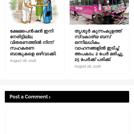
ക്ഷേമപെൻഷൻ ഇനി
തൃശൂർ കുന്നംകുളത്ത്
നേരിട്ടില്ല;
സ്വകാര്യ ബസ്
വിതരണത്തിൽ നിന്ന്
ഒന്നിലധികം
സഹകരണ
വാഹനങ്ങളിൽ ഇടിച്ച്
ബാങ്കുകളെ ഒഴിവാക്കി.
അപകടം: 2 പേർ മരിച്ചു,
25 പേർക്ക് പരിക്ക്.
August 06, 2026
August 06, 2026
Post a Comment