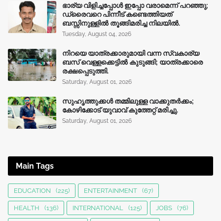
ഭാര്യ വിളിച്ചപ്പോള്‍ ഇപ്പോ വരാമെന്ന് പറഞ്ഞു;
ഡ്രൈവറെ പിന്നീട് കണ്ടെത്തിയത്
ബസ്സിനുള്ളില്‍ തൂങ്ങിമരിച്ച നിലയിൽ.
Tuesday, August 04, 2026
നിറയെ യാത്രക്കാരുമായി വന്ന സ്വകാര്യ
ബസ് വെള്ളക്കെട്ടിൽ കുടുങ്ങി; യാത്രക്കാരെ
രക്ഷപ്പെടുത്തി.
Saturday, August 01, 2026
സുഹൃത്തുക്കൾ തമ്മിലുള്ള വാക്കുതർക്കം;
കോഴിക്കോട് യുവാവ് കുത്തേറ്റ് മരിച്ചു.
Saturday, August 01, 2026
Main Tags
EDUCATION
(225)
ENTERTAINMENT
(67)
HEALTH
(136)
INTERNATIONAL
(125)
JOBS
(76)