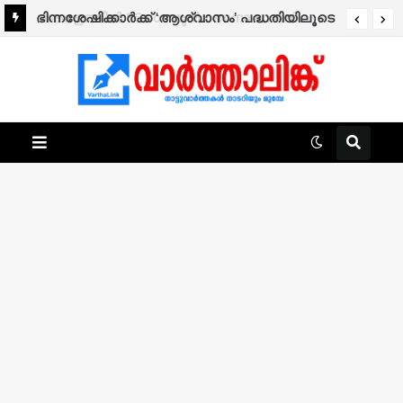
ഭിന്നശേഷിക്കാർക്ക് ‘ആശ്വാസം’ പദ്ധതിയിലൂടെ
25,000 രൂപ ധനസഹായത്തിന് അപേക്ഷിക്കാം.