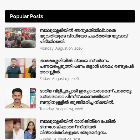
Popular Posts
ബാലുശ്ശേരിയിൽ അനുമതിയില്ലാതെ
യുവതിയുടെ വീഡിയോ പകർത്തിയ യുവാവ്
പിടിയിലായി.
Monday, August 03, 2026
താമരശ്ശേരിയിൽ വ്യാജ സ്വർണം
പണയപ്പെടുത്തി പണം തട്ടാൻ ശ്രമം; രണ്ടുപേർ
അറസ്റ്റിൽ.
Friday, August 07, 2026
ഭാര്യ വിളിച്ചപ്പോള്‍ ഇപ്പോ വരാമെന്ന് പറഞ്ഞു;
ഡ്രൈവറെ പിന്നീട് കണ്ടെത്തിയത്
ബസ്സിനുള്ളില്‍ തൂങ്ങിമരിച്ച നിലയിൽ.
Tuesday, August 04, 2026
ബാലുശ്ശേരിയിൽ റാഗിങിൻ്റെ പേരിൽ
ഭിന്നശേഷിക്കാരന് സീനിയർ
വിദ്യാർത്ഥികളുടെ ക്രൂരമര്‍ദ്ദനം.
Sunday, August 02, 2026