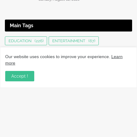
Main Tags
EDUCATION
(226)
ENTERTAINMENT
(67)
HEALTH
(136)
INTERNATIONAL
(125)
JOBS
(76)
Our website uses cookies to improve your experience.
Learn
KERALA NEWS
(1496)
KOZHIKODE
(1232)
more
LOCAL NEWS
(1477)
NATIONAL
(282)
Accept !
OBITUARY
(552)
SPORTS
(63)
TECHNOLOGY
(34)
UPDATES
(4447)