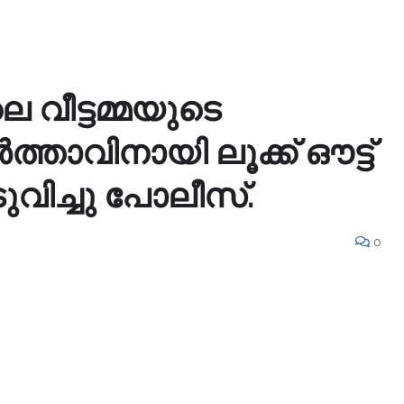
 വീട്ടമ്മയുടെ
താവിനായി ലൂക്ക് ഔട്ട്
ടുവിച്ചു പോലീസ്.
0