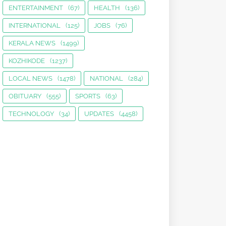
ENTERTAINMENT
(67)
HEALTH
(136)
INTERNATIONAL
(125)
JOBS
(76)
KERALA NEWS
(1499)
KOZHIKODE
(1237)
LOCAL NEWS
(1478)
NATIONAL
(284)
OBITUARY
(555)
SPORTS
(63)
TECHNOLOGY
(34)
UPDATES
(4458)