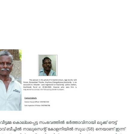
മ്മ കൊല്ലപ്പെട്ട സംഭവത്തിൽ ഭർത്താവിനായി ലൂക്ക് ഔട്ട്
കാവ് ബീച്ചില്‍ നാലുസെന്റ് കോളനിയില്‍ സുധ (58) നെയാണ് ഇന്ന്