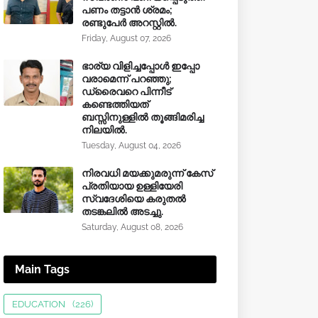
പണം തട്ടാൻ ശ്രമം;
രണ്ടുപേർ അറസ്റ്റിൽ.
Friday, August 07, 2026
ഭാര്യ വിളിച്ചപ്പോള്‍ ഇപ്പോ
വരാമെന്ന് പറഞ്ഞു;
ഡ്രൈവറെ പിന്നീട്
കണ്ടെത്തിയത്
ബസ്സിനുള്ളില്‍ തൂങ്ങിമരിച്ച
നിലയിൽ.
Tuesday, August 04, 2026
നിരവധി മയക്കുമരുന്ന് കേസ്
പ്രതിയായ ഉള്ളിയേരി
സ്വദേശിയെ കരുതൽ
തടങ്കലിൽ അടച്ചു.
Saturday, August 08, 2026
Main Tags
EDUCATION
(226)