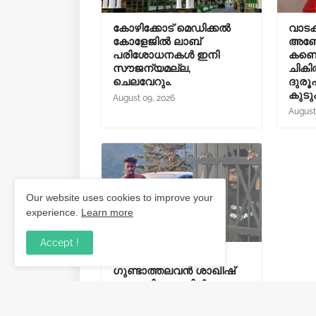
കോഴിക്കോട് മെഡിക്കൽ
വാടകവ
കോളേജിൽ ലാബ്
അബോ
പരിശോധനകൾ ഇനി
കണ്ട
സൗജന്യമല്ല,
ചികിത
ചെലവേറും.
ദുരൂ
കുടു
August 09, 2026
August
Our website uses cookies to improve your
experience.
Learn more
Accept !
16കാരിയെ പീഡിപ്പിച്ച
ഗുണ്ടാത്തലവൻ ശാഖിഷ്
കുമ്പാളി അറസ്റ്റിൽ;
പിടികൂടിയത്
ബത്തേരിയിലെ റിസോർട്ട്