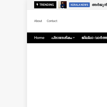
കോഴിക്ക
അര്‍ജുന്
TRENDING
KOZHIKODE
KERALA NEWS
About
Contact
Home
പ്രാദേശികം
ജില്ലാ വാർത