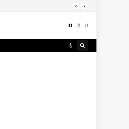
ല്ല, ചെലവേറും.