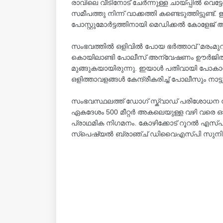
രാവിലെ വീടിനോട് ചേർന്നുള്ള ചായ്പ്പിൽ വെട്ട
സമീപത്തു നിന്ന് വാക്കത്തി കണ്ടെടുത്തിട്ടുണ്ട
പോസ്റ്റുമോർട്ടത്തിനായി മെഡിക്കൽ കോളേജ് ആശ
സംഭവത്തിൽ ഒളിവിൽ പോയ ഭർത്താവ് 'മരംമുറി കുട്
കൊയിലാണ്ടി പോലീസ് അന്വേഷണം ഊർജിതമാക
മുങ്ങുകയായിരുന്നു. ഇയാൾ പതിവായി പോകാറുള
ഒളിത്താവളങ്ങൾ കേന്ദ്രീകരിച്ച് പോലീസും നാട്
സംഭവസ്ഥലത്ത് ഡോഗ് സ്ക്വാഡ് പരിശോധന നട
ഏകദേശം 500 മീറ്റർ അകലെയുള്ള വഴി വരെ ഓടി
പ്രാഥമിക നിഗമനം. കോഴിക്കോട് റൂറൽ എ
സ്പെഷ്യൽ ബ്രാഞ്ച് ഡിവൈഎസ്പി സുനിൽകുമ