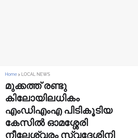
Home
LOCAL NEWS
മുക്കത്ത് രണ്ടു
കിലോയിലധികം
എംഡിഎംഎ പിടികൂടിയ
കേസിൽ ഓമശ്ശേരി
നീലേശ്വരം സ്വദേശിനി