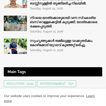
ബസ്സിനുള്ളില്‍ തൂങ്ങിമരിച്ച നിലയിൽ.
Tuesday, August 04, 2026
നിറയെ യാത്രക്കാരുമായി വന്ന സ്വകാര്യ
ബസ് വെള്ളക്കെട്ടിൽ കുടുങ്ങി; യാത്രക്കാരെ
രക്ഷപ്പെടുത്തി.
Saturday, August 01, 2026
സുഹൃത്തുക്കൾ തമ്മിലുള്ള വാക്കുതർക്കം;
കോഴിക്കോട് യുവാവ് കുത്തേറ്റ് മരിച്ചു.
Saturday, August 01, 2026
Main Tags
EDUCATION
(225)
ENTERTAINMENT
(67)
HEALTH
(136)
INTERNATIONAL
(125)
JOBS
(76)
Our website uses cookies to improve your experience.
Learn
KERALA NEWS
(1495)
KOZHIKODE
(1230)
more