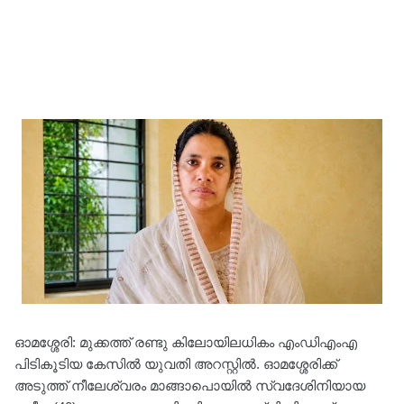
ഓമശ്ശേരി: മുക്കത്ത് രണ്ടു കിലോയിലധികം എംഡിഎംഎ
പിടികൂടിയ കേസിൽ യുവതി അറസ്റ്റിൽ. ഓമശ്ശേരിക്ക്
അടുത്ത് നീലേശ്വരം മാങ്ങാപൊയിൽ സ്വദേശിനിയായ