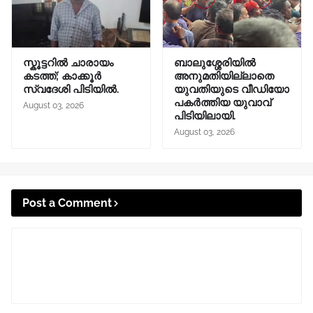
സ്കൂട്ടറിൽ ചാരായം
ബാലുശ്ശേരിയിൽ
കടത്ത്; കാക്കൂർ
അനുമതിയില്ലാതെ
സ്വദേശി പിടിയിൽ.
യുവതിയുടെ വീഡിയോ
പകർത്തിയ യുവാവ്
August 03, 2026
പിടിയിലായി.
August 03, 2026
Post a Comment