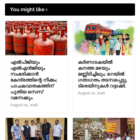
You might like
എൽപിജിയും
കർണാടകയിൽ
എൽഎൻജിയും
കനത്ത മഴയും
സംഭരിക്കാൻ
മണ്ണിടിച്ചിലും; റെയിൽ
കേന്ദ്രത്തിന്റെ നീക്കം;
ഗതാഗതം തടസപ്പെട്ടു,
പാചകവാതകത്തിന്
ട്രെയിനുകൾ റദ്ദാക്കി.
പുതിയ സെസ്
August 02, 2026
വന്നേക്കും.
August 05, 2026