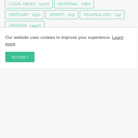
LOCAL NEWS
(1477)
NATIONAL
(282)
OBITUARY
(552)
SPORTS
(63)
TECHNOLOGY
(34)
UPDATES
(4447)
Our website uses cookies to improve your experience.
Learn
more
Accept !
നാട്ടുവാർത്തകൾ, തൊഴിൽ, വിദ്യാഭ്യാസം, വാണിജ്യം,
ടെക്നോളജി സംബന്ധമായ വാർത്തകൾ, പൊതു/ഗവൺമെൻ്റ്
അറിയിപ്പുകൾ, വിനോദം എന്നിവയും മറ്റും ഉൾക്കൊള്ളുന്ന,
വൈവിധ്യമാർന്നതും വിശ്വസനീയവുമായ
വാർത്തകൾക്കായുള്ള നിങ്ങളുടെ ഉറവിടം.