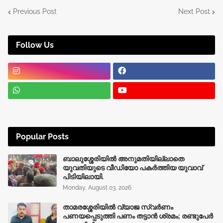
Previous Post
Next Post
Follow Us
Popular Posts
ബാലുശ്ശേരിയിൽ അനുമതിയില്ലാതെ
യുവതിയുടെ വീഡിയോ പകർത്തിയ യുവാവ്
പിടിയിലായി.
Monday, August 03, 2026
താമരശ്ശേരിയിൽ വ്യാജ സ്വർണം
പണയപ്പെടുത്തി പണം തട്ടാൻ ശ്രമം; രണ്ടുപേർ