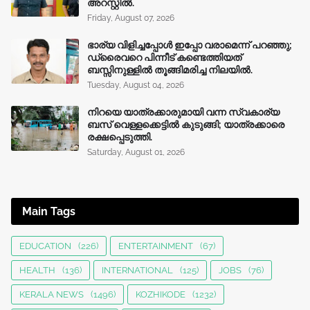
അറസ്റ്റിൽ.
Friday, August 07, 2026
ഭാര്യ വിളിച്ചപ്പോള്‍ ഇപ്പോ വരാമെന്ന് പറഞ്ഞു;
ഡ്രൈവറെ പിന്നീട് കണ്ടെത്തിയത്
ബസ്സിനുള്ളില്‍ തൂങ്ങിമരിച്ച നിലയിൽ.
Tuesday, August 04, 2026
നിറയെ യാത്രക്കാരുമായി വന്ന സ്വകാര്യ
ബസ് വെള്ളക്കെട്ടിൽ കുടുങ്ങി; യാത്രക്കാരെ
രക്ഷപ്പെടുത്തി.
Saturday, August 01, 2026
Main Tags
EDUCATION
(226)
ENTERTAINMENT
(67)
HEALTH
(136)
INTERNATIONAL
(125)
JOBS
(76)
KERALA NEWS
(1496)
KOZHIKODE
(1232)