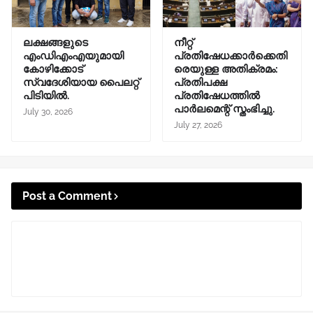
ലക്ഷങ്ങളുടെ
നീറ്റ്
എംഡിഎംഎയുമായി
പ്രതിഷേധക്കാർക്കെതി
കോഴിക്കോട്
രെയുള്ള അതിക്രമം:
സ്വദേശിയായ പൈലറ്റ്
പ്രതിപക്ഷ
പിടിയിൽ.
പ്രതിഷേധത്തിൽ
പാർലമെന്റ് സ്തംഭിച്ചു.
July 30, 2026
July 27, 2026
Post a Comment