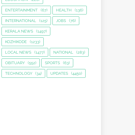
ENTERTAINMENT
(67)
HEALTH
(136)
INTERNATIONAL
(125)
JOBS
(76)
KERALA NEWS
(1497)
KOZHIKODE
(1233)
LOCAL NEWS
(1477)
NATIONAL
(283)
OBITUARY
(552)
SPORTS
(63)
TECHNOLOGY
(34)
UPDATES
(4450)