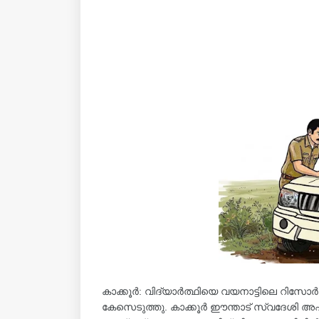
കാക്കൂർ: വിദ്യാർത്ഥിയെ വയനാട്ടിലെ റിസോർട്
കേസെടുത്തു. കാക്കൂർ ഈന്താട് സ്വദേശി അഷ