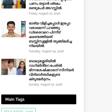
പണം തട്ടാൻ ശ്രമം;
രണ്ടുപേർ അറസ്റ്റിൽ.
Friday, August 07, 2026
ഭാര്യ വിളിച്ചപ്പോള്‍ ഇപ്പോ
വരാമെന്ന് പറഞ്ഞു;
ഡ്രൈവറെ പിന്നീട്
കണ്ടെത്തിയത്
ബസ്സിനുള്ളില്‍ തൂങ്ങിമരിച്ച
നിലയിൽ.
Tuesday, August 04, 2026
ബാലുശ്ശേരിയിൽ
റാഗിങിൻ്റെ പേരിൽ
ഭിന്നശേഷിക്കാരന് സീനിയർ
വിദ്യാർത്ഥികളുടെ
ക്രൂരമര്‍ദ്ദനം.
Sunday, August 02, 2026
Main Tags
EDUCATION
(226)