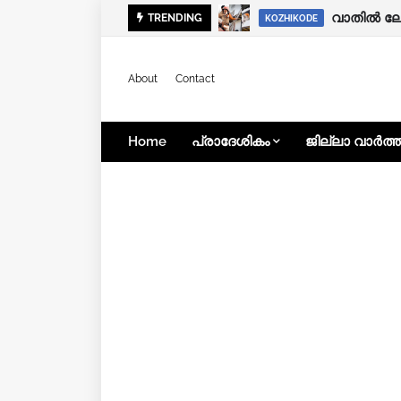
വാതിൽ ലോ
വയനാട്ടി
TRENDING
KERALA NEWS
KOZHIKODE
About
Contact
Home
പ്രാദേശികം
ജില്ലാ വാർത