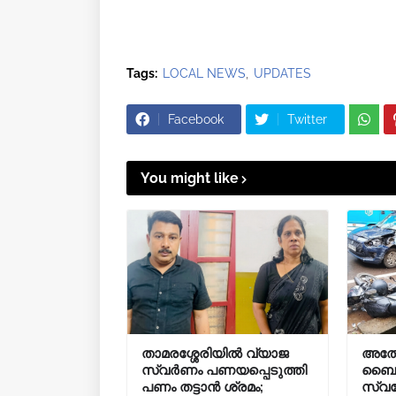
Tags:
LOCAL NEWS
UPDATES
Facebook
Twitter
You might like
താമരശ്ശേരിയിൽ വ്യാജ
അത്
സ്വർണം പണയപ്പെടുത്തി
ബൈക്ക
പണം തട്ടാൻ ശ്രമം;
സ്വദേ