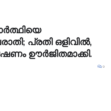
യാർത്ഥിയെ
പരാതി; പ്രതി ഒളിവിൽ,
ഷണം ഊർജിതമാക്കി.
0