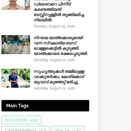
ഡ്രൈവറെ പിന്നീട്
കണ്ടെത്തിയത്
ബസ്സിനുള്ളില്‍ തൂങ്ങിമരിച്ച
നിലയിൽ.
Tuesday, August 04, 2026
നിറയെ യാത്രക്കാരുമായി
വന്ന സ്വകാര്യ ബസ്
വെള്ളക്കെട്ടിൽ കുടുങ്ങി;
യാത്രക്കാരെ രക്ഷപ്പെടുത്തി.
Saturday, August 01, 2026
സുഹൃത്തുക്കൾ തമ്മിലുള്ള
വാക്കുതർക്കം; കോഴിക്കോട്
യുവാവ് കുത്തേറ്റ് മരിച്ചു.
Saturday, August 01, 2026
Main Tags
EDUCATION
(225)
ENTERTAINMENT
(67)
HEALTH
(136)