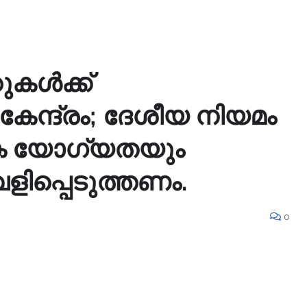
റുകൾക്ക്
േന്ദ്രം; ദേശീയ നിയമം
ക യോഗ്യതയും
ളിപ്പെടുത്തണം.
0