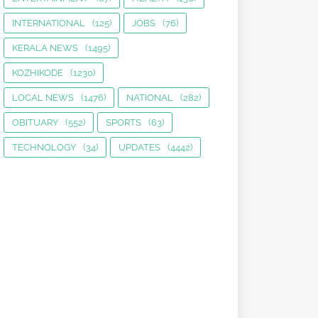
INTERNATIONAL
(125)
JOBS
(76)
KERALA NEWS
(1495)
KOZHIKODE
(1230)
LOCAL NEWS
(1476)
NATIONAL
(282)
OBITUARY
(552)
SPORTS
(63)
TECHNOLOGY
(34)
UPDATES
(4442)