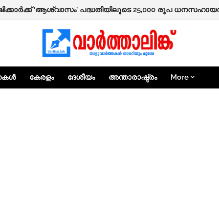
ൻഷൻ ഇനി നേരിട്ടില്ല; വിതരണത്തിൽ നിന്ന് സഹകരണ ബാങ്കുക
േഷിക്കാർക്ക് ‘ആശ്വാസം’ പദ്ധതിയിലൂടെ 25,000 രൂപ ധനസഹായത
്തകൾ
കേരളം
ദേശീയം
അന്താരാഷ്ട്രം
More