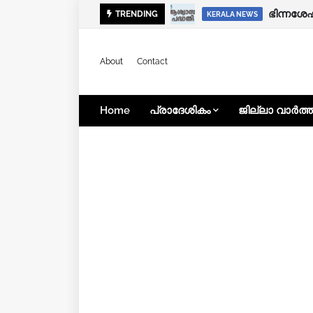
ക്ഷേമപെ
ഭിന്നശ
TRENDING
KERALA NEWS
KERALA NEWS
About
Contact
Home
പ്രാദേശികം
ജില്ലാ വാർത