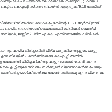
ണ്ടും ലേലം ചെയ്യാൻ ഹൈക്കോടതി നിർദ്ദേശിച്ചു. വായ്പ
ട്ടിടം കെഎഫ്സി സ്വന്തം നിലയിൽ ഏറ്റെടുത്ത് 9.18 കോടിക്ക്
ിൽഡേഴ്‌സ് ആൻഡ് ഡെവലപ്പേഴ്‌സിന്റെ 16.21 ആർസ് ഈട്
േലം ചെയ്ത നടപടിയാണ് ഹൈക്കോടതി ഡിവിഷൻ ബെഞ്ച്
ൻ നമ്പ്യാർ, ജസ്റ്റിസ് പ്രീത എ.കെ. എന്നിവരടങ്ങിയ ഡിവിഷൻ
െന്നും വായ്പ തിരിച്ചടവിൽ വീഴ്ച വരുത്തിയ ആളുടെ വസ്തു
റ്റി' എന്ന നിലയിൽ പ്രവർത്തിക്കേണ്ട കെഎഫ്സി അതിൽ
്തു ലേലത്തിൽ പിടിച്ചവർക്ക് ആ വസ്തു വാങ്ങാൻ വേണ്ടി തന്നെ
് കെഎഫ്സിയുടെ സ്വന്തം സർക്കുലർ വ്യവസ്ഥകൾക്ക് പോലും
 കത്ത് ലഭിച്ചയാൾക്ക് മാത്രമേ ലോൺ നൽകാവൂ എന്ന വ്യവസ്ഥ