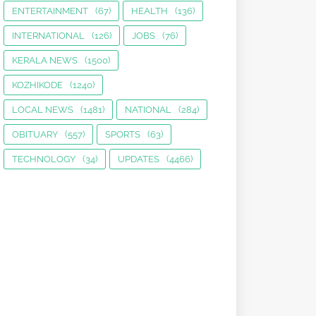
ENTERTAINMENT
(67)
HEALTH
(136)
INTERNATIONAL
(126)
JOBS
(76)
KERALA NEWS
(1500)
KOZHIKODE
(1240)
LOCAL NEWS
(1481)
NATIONAL
(284)
OBITUARY
(557)
SPORTS
(63)
TECHNOLOGY
(34)
UPDATES
(4466)