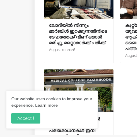
ലോറിയിൽ നിന്നും
കുറ്റ
മാർബിൾ ഇറക്കുന്നതിനിടെ
യുവാക
ദേഹത്തേക്ക് വീണ് ഒരാൾ
ആക്ര
മരിച്ചു, മറ്റൊരാർക്ക് പരിക്ക്.
ബൈക
പത്ത
August 10, 2026
August
Our website uses cookies to improve your
experience.
Learn more
Accept !
കോഴിക്കോട് മെഡിക്കൽ
കോളേജിൽ ലാബ്
പരിശോധനകൾ ഇനി
സൗജന്യമല്ല,