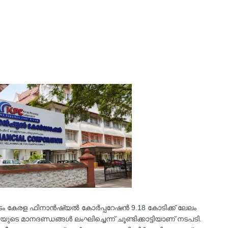
്ടിടം കേരള ഫിനാൻഷ്യൽ കോർപ്പറേഷൻ 9.18 കോടിക്ക് ലേലം
ുടെ മാനദണ്ഡങ്ങൾ ലംഘിച്ചെന്ന് ചൂണ്ടിക്കാട്ടിയാണ് നടപടി.