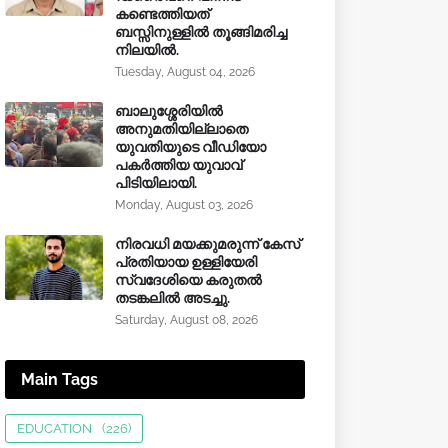
കണ്ടെത്തിയത്
ബസ്സിനുള്ളില്‍ തൂങ്ങിമരിച്ച
നിലയിൽ.
Tuesday, August 04, 2026
ബാലുശ്ശേരിയിൽ
അനുമതിയില്ലാതെ
യുവതിയുടെ വീഡിയോ
പകർത്തിയ യുവാവ്
പിടിയിലായി.
Monday, August 03, 2026
നിരവധി മയക്കുമരുന്ന് കേസ്
പ്രതിയായ ഉള്ളിയേരി
സ്വദേശിയെ കരുതൽ
തടങ്കലിൽ അടച്ചു.
Saturday, August 08, 2026
Main Tags
EDUCATION
(226)