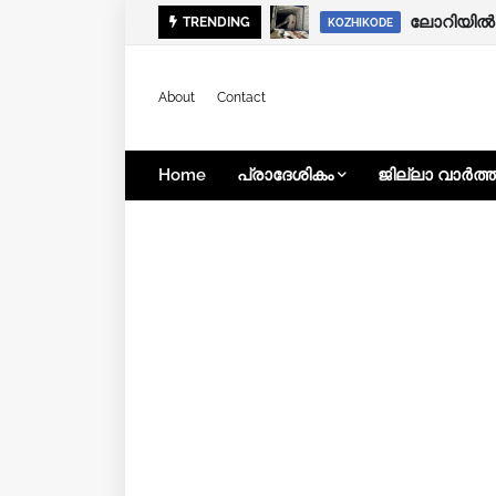
കുറ്റ്യാടി
ലോറിയിൽ ന
TRENDING
KOZHIKODE
KOZHIKODE
About
Contact
Home
പ്രാദേശികം
ജില്ലാ വാർത