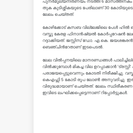
പുനർമൂല്യനിർണയം നടത്തി 6 മാസത്തിനകം വീ
തുക കുടിശ്ശികയുടെ പേരിലാണ് 30 കോടിയുടെ കെ
ലേലം ചെയ്തത്.
കോഴിക്കോട് കസബ വില്ലേജിലെ പേൾ ഹിൽ ബ
വസ്തു കേരള ഫിനാൻഷ്യൽ കോർപ്പറേഷൻ ല
റദ്ദാക്കിയത്. ജസ്റ്റിസ് ഡോ. എ.കെ. ജയശങ്കര
ബെഞ്ചിന്‍റേതാണ് ഇടപെടൽ.
ലേല വിൽപ്പനയിലെ മാനദണ്ഡങ്ങൾ പാലിച്ചില്ല
വിൽക്കുമ്പോൾ മികച്ച വില ഉറപ്പാക്കാൻ 'ട്രസ്
പരാജയപ്പെട്ടുവെന്നും കോടതി നിരീക്ഷിച്ചു. വസ
കെഎഫ്സി 5 കോടി രൂപ ലോൺ അനുവദിച്ചു. ഇത
വിരുദ്ധമായാണ് ചെയ്തത്. ലേലം സ്ഥിരീകരണ
ഇവിടെ ലംഘിക്കപ്പെട്ടെന്നാണ് റിപ്പോർട്ടുകൾ.