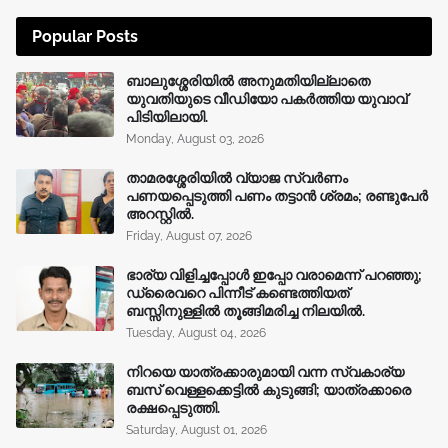
Popular Posts
ബാലുശ്ശേരിയിൽ അനുമതിയില്ലാതെ
യുവതിയുടെ വീഡിയോ പകർത്തിയ യുവാവ്
പിടിയിലായി.
Monday, August 03, 2026
താമരശ്ശേരിയിൽ വ്യാജ സ്വർണം
പണയപ്പെടുത്തി പണം തട്ടാൻ ശ്രമം; രണ്ടുപേർ
അറസ്റ്റിൽ.
Friday, August 07, 2026
ഭാര്യ വിളിച്ചപ്പോള്‍ ഇപ്പോ വരാമെന്ന് പറഞ്ഞു;
ഡ്രൈവറെ പിന്നീട് കണ്ടെത്തിയത്
ബസ്സിനുള്ളില്‍ തൂങ്ങിമരിച്ച നിലയിൽ.
Tuesday, August 04, 2026
നിറയെ യാത്രക്കാരുമായി വന്ന സ്വകാര്യ
ബസ് വെള്ളക്കെട്ടിൽ കുടുങ്ങി; യാത്രക്കാരെ
രക്ഷപ്പെടുത്തി.
Saturday, August 01, 2026