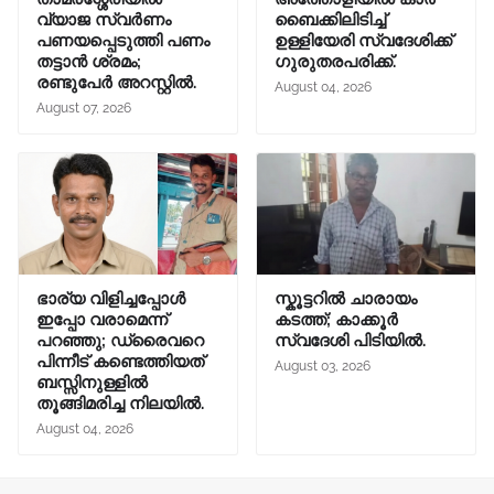
വ്യാജ സ്വർണം
ബൈക്കിലിടിച്ച്
പണയപ്പെടുത്തി പണം
ഉള്ളിയേരി സ്വദേശിക്ക്
തട്ടാൻ ശ്രമം;
ഗുരുതരപരിക്ക്.
രണ്ടുപേർ അറസ്റ്റിൽ.
August 04, 2026
August 07, 2026
ഭാര്യ വിളിച്ചപ്പോള്‍
സ്കൂട്ടറിൽ ചാരായം
ഇപ്പോ വരാമെന്ന്
കടത്ത്; കാക്കൂർ
പറഞ്ഞു; ഡ്രൈവറെ
സ്വദേശി പിടിയിൽ.
പിന്നീട് കണ്ടെത്തിയത്
August 03, 2026
ബസ്സിനുള്ളില്‍
തൂങ്ങിമരിച്ച നിലയിൽ.
August 04, 2026