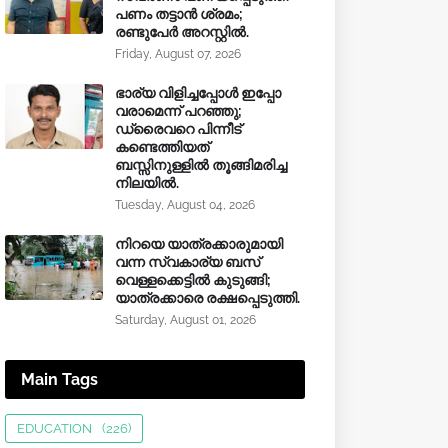
പണം തട്ടാൻ ശ്രമം;
രണ്ടുപേർ അറസ്റ്റിൽ.
Friday, August 07, 2026
ഭാര്യ വിളിച്ചപ്പോള്‍ ഇപ്പോ
വരാമെന്ന് പറഞ്ഞു;
ഡ്രൈവറെ പിന്നീട്
കണ്ടെത്തിയത്
ബസ്സിനുള്ളില്‍ തൂങ്ങിമരിച്ച
നിലയിൽ.
Tuesday, August 04, 2026
നിറയെ യാത്രക്കാരുമായി
വന്ന സ്വകാര്യ ബസ്
വെള്ളക്കെട്ടിൽ കുടുങ്ങി;
യാത്രക്കാരെ രക്ഷപ്പെടുത്തി.
Saturday, August 01, 2026
Main Tags
EDUCATION
(226)