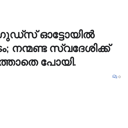
 ഗുഡ്സ് ഓട്ടോയിൽ
ം; നന്മണ്ട സ്വദേശിക്ക്
ിർത്താതെ പോയി.
0