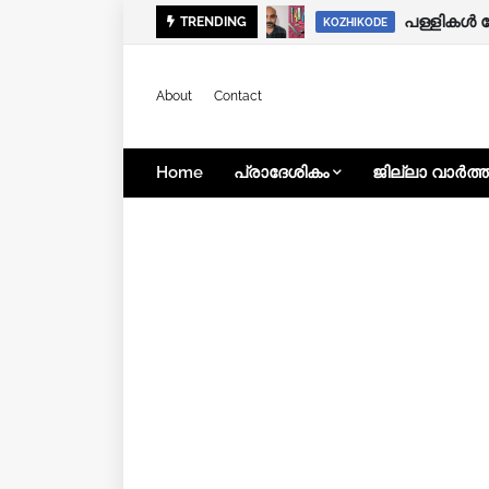
കനത്ത മഴ:
പള്ളികൾ 
TRENDING
KOZHIKODE
KOZHIKODE
About
Contact
Home
പ്രാദേശികം
ജില്ലാ വാർത