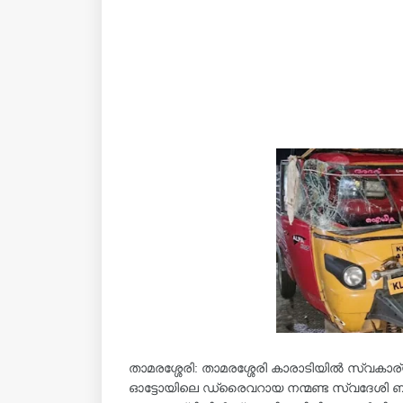
താമരശ്ശേരി: താമരശ്ശേരി കാരാടിയിൽ സ്വകാര്
ഓട്ടോയിലെ ഡ്രൈവറായ നന്മണ്ട സ്വദേശി ബജേഷ്