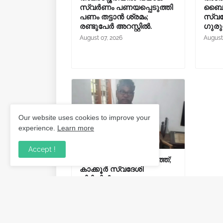
സ്വർണം പണയപ്പെടുത്തി
ബൈക്ക
പണം തട്ടാൻ ശ്രമം;
സ്വദേ
രണ്ടുപേർ അറസ്റ്റിൽ.
ഗുരു
August 07, 2026
August
Our website uses cookies to improve your
experience.
Learn more
Accept !
സ്കൂട്ടറിൽ ചാരായം കടത്ത്;
കാക്കൂർ സ്വദേശി
പിടിയിൽ.
August 03, 2026