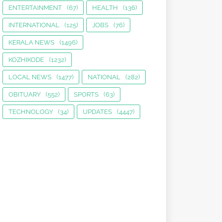
ENTERTAINMENT
(67)
HEALTH
(136)
INTERNATIONAL
(125)
JOBS
(76)
KERALA NEWS
(1496)
KOZHIKODE
(1232)
LOCAL NEWS
(1477)
NATIONAL
(282)
OBITUARY
(552)
SPORTS
(63)
TECHNOLOGY
(34)
UPDATES
(4447)