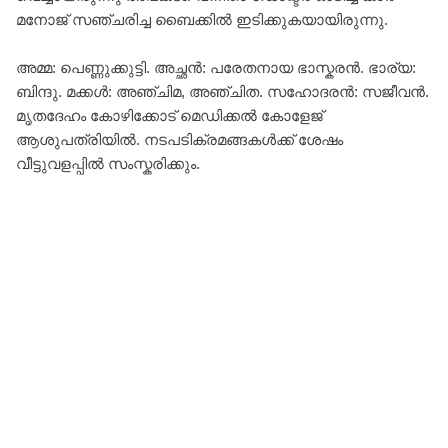
മനോജ് സഞ്ചരിച്ച ബൈക്കിൽ ഇടിക്കുകയായിരുന്നു.
അമ്മ: പെണ്ണുക്കുട്ടി. അച്ഛൻ: പരേതനായ ഭാസ്കരൻ. ഭാര്യ:
ബിന്ദു. മക്കൾ: അഞ്ചിമ, അഞ്ചിത. സഹോദരൻ: സജീവൻ.
മൃതദേഹം കോഴിക്കോട് മെഡിക്കൽ കോളേജ്
ആശുപത്രിയിൽ. നടപടിക്രമങ്ങകൾക്ക് ശേഷം
വീട്ടുവളപ്പിൽ സംസ്കരിക്കും.