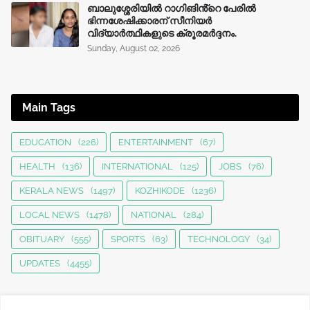
ബാലുശ്ശേരിയിൽ റാഗിങിൻ്റെ പേരിൽ
ഭിന്നശേഷിക്കാരന് സീനിയർ
വിദ്യാർത്ഥികളുടെ ക്രൂരമര്‍ദ്ദനം.
Sunday, August 02, 2026
Main Tags
EDUCATION
(226)
ENTERTAINMENT
(67)
HEALTH
(136)
INTERNATIONAL
(125)
JOBS
(76)
KERALA NEWS
(1497)
KOZHIKODE
(1236)
LOCAL NEWS
(1478)
NATIONAL
(284)
OBITUARY
(555)
SPORTS
(63)
TECHNOLOGY
(34)
UPDATES
(4455)