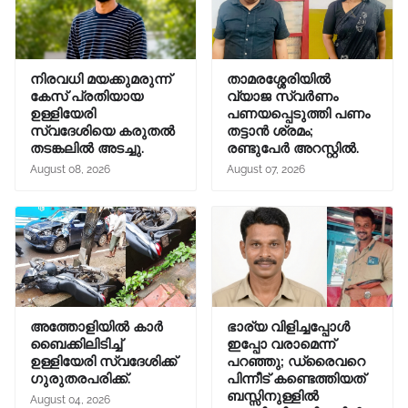
നിരവധി മയക്കുമരുന്ന്
താമരശ്ശേരിയിൽ
കേസ് പ്രതിയായ
വ്യാജ സ്വർണം
ഉള്ളിയേരി
പണയപ്പെടുത്തി പണം
സ്വദേശിയെ കരുതൽ
തട്ടാൻ ശ്രമം;
തടങ്കലിൽ അടച്ചു.
രണ്ടുപേർ അറസ്റ്റിൽ.
August 08, 2026
August 07, 2026
അത്തോളിയിൽ കാർ
ഭാര്യ വിളിച്ചപ്പോള്‍
ബൈക്കിലിടിച്ച്
ഇപ്പോ വരാമെന്ന്
ഉള്ളിയേരി സ്വദേശിക്ക്
പറഞ്ഞു; ഡ്രൈവറെ
ഗുരുതരപരിക്ക്.
പിന്നീട് കണ്ടെത്തിയത്
ബസ്സിനുള്ളില്‍
August 04, 2026