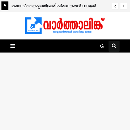
മങ്ങാട്‌ കൈപ്പഞ്ചേരി പ്രഭാകരന്‍ നായർ
നിര്യാതനായി.