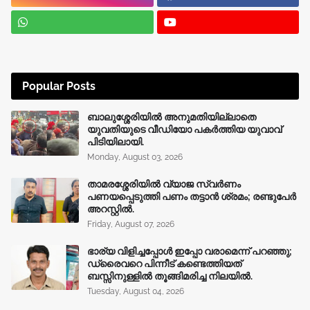
Popular Posts
ബാലുശ്ശേരിയിൽ അനുമതിയില്ലാതെ
യുവതിയുടെ വീഡിയോ പകർത്തിയ യുവാവ്
പിടിയിലായി.
Monday, August 03, 2026
താമരശ്ശേരിയിൽ വ്യാജ സ്വർണം
പണയപ്പെടുത്തി പണം തട്ടാൻ ശ്രമം; രണ്ടുപേർ
അറസ്റ്റിൽ.
Friday, August 07, 2026
ഭാര്യ വിളിച്ചപ്പോള്‍ ഇപ്പോ വരാമെന്ന് പറഞ്ഞു;
ഡ്രൈവറെ പിന്നീട് കണ്ടെത്തിയത്
ബസ്സിനുള്ളില്‍ തൂങ്ങിമരിച്ച നിലയിൽ.
Tuesday, August 04, 2026