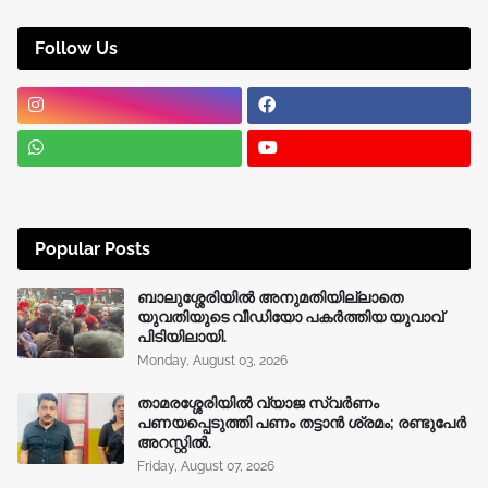
Follow Us
Popular Posts
ബാലുശ്ശേരിയിൽ അനുമതിയില്ലാതെ
യുവതിയുടെ വീഡിയോ പകർത്തിയ യുവാവ്
പിടിയിലായി.
Monday, August 03, 2026
താമരശ്ശേരിയിൽ വ്യാജ സ്വർണം
പണയപ്പെടുത്തി പണം തട്ടാൻ ശ്രമം; രണ്ടുപേർ
അറസ്റ്റിൽ.
Friday, August 07, 2026