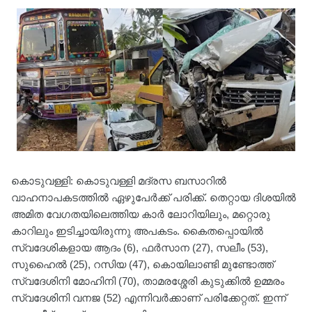
കൊടുവള്ളി: കൊടുവള്ളി മദ്രസ ബസാറിൽ
വാഹനാപകടത്തിൽ ഏഴുപേർക്ക് പരിക്ക്. തെറ്റായ ദിശയിൽ
അമിത വേഗതയിലെത്തിയ കാർ ലോറിയിലും, മറ്റൊരു
കാറിലും ഇടിച്ചായിരുന്നു അപകടം. കൈതപ്പൊയിൽ
സ്വദേശികളായ ആദം (6), ഫർസാന (27), സലീം (53),
സുഹൈൽ (25), റസിയ (47), കൊയിലാണ്ടി മുണ്ടോത്ത്
സ്വദേശിനി മോഹിനി (70), താമരശ്ശേരി കുടുക്കിൽ ഉമ്മരം
സ്വദേശിനി വനജ (52) എന്നിവർക്കാണ് പരിക്കേറ്റത്. ഇന്ന്