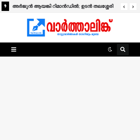
കോഴിക്കോട് മെഡിക്കൽ കോളേജിൽ ലാബ്
അര്‍ജുന്‍ ആയങ്കി റിമാന്‍ഡില്‍; ഉടന്‍ തലശ്ശേരി
പരിശോധനകൾ ഇനി സൗജന്യമല്ല,
ജയിലിലേക്ക് മാറ്റും.
ചെലവേറും.