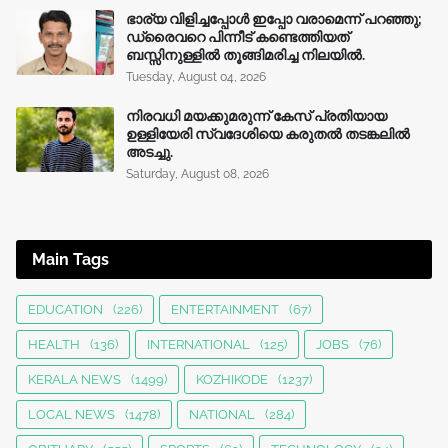
ഭാര്യ വിളിച്ചപ്പോള്‍ ഇപ്പോ വരാമെന്ന് പറഞ്ഞു;
ഡ്രൈവറെ പിന്നീട് കണ്ടെത്തിയത്
ബസ്സിനുള്ളില്‍ തൂങ്ങിമരിച്ച നിലയിൽ.
Tuesday, August 04, 2026
നിരവധി മയക്കുമരുന്ന് കേസ് പ്രതിയായ
ഉള്ളിയേരി സ്വദേശിയെ കരുതൽ തടങ്കലിൽ
അടച്ചു.
Saturday, August 08, 2026
Main Tags
EDUCATION
(226)
ENTERTAINMENT
(67)
HEALTH
(136)
INTERNATIONAL
(125)
JOBS
(76)
KERALA NEWS
(1499)
KOZHIKODE
(1237)
LOCAL NEWS
(1478)
NATIONAL
(284)