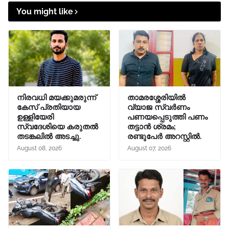
You might like
നിരവധി മയക്കുമരുന്ന്
താമരശ്ശേരിയിൽ
കേസ് പ്രതിയായ
വ്യാജ സ്വർണം
ഉള്ളിയേരി
പണയപ്പെടുത്തി പണം
സ്വദേശിയെ കരുതൽ
തട്ടാൻ ശ്രമം;
തടങ്കലിൽ അടച്ചു.
രണ്ടുപേർ അറസ്റ്റിൽ.
August 08, 2026
August 07, 2026